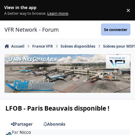
Aller au contenu
View in the app
×
Di
A better way to browse.
Learn more
.
VFR Network - Forum
Se connecter
Accueil
France VFR
Scènes disponibles
Scènes pour MSF
LFOB - Paris Beauvais disponible !
Partager
Abonnés
Par
Nicco