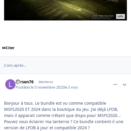
Citer
2 ans après...
comment_252877
Author stats
Larsen76
Membres
Posté(e)
le 5 novembre 2025
le 5 nov.
Bonjour à tous. Le bundle est vu comme compatible
MSFS2020 ET 2024 dans la boutique du jeu. J'ai déjà LFOB,
mais il apparait comme n'étant que dispo pour MSFS2020...
Pouvez vous éclairer ma lanterne ? Ce bundle contient-il une
version de LFOB à jour et compatible 2024 ?