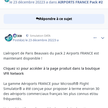
le 23 décembre 2022
3 a
dans
AIRPORTS FRANCE Pack #2
Répondre à ce sujet
comment_245208
Author stats
Nicco
Simulation DATA
Posté(e)
le 23 décembre 2022
3 a
L'aéroport de Paris Beauvais du pack 2 Airports FRANCE est
maintenant disponible !
Cliquez ici pour accéder à la page produit dans la boutique
VFR Network
La gamme Aéroports FRANCE pour Microsoft® Flight
Simulator® a été conçue pour proposer à terme environ 30
des aéroports commerciaux français les plus connus et/ou
fréquentés.