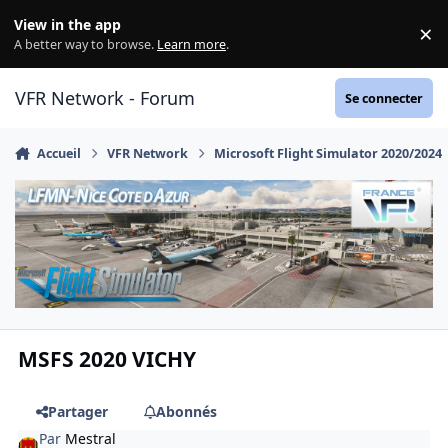
Aller au contenu
View in the app
×
Di
A better way to browse.
Learn more
.
VFR Network - Forum
Se connecter
Accueil
VFR Network
Microsoft Flight Simulator 2020/2024
MSFS 2020 VICHY
Partager
Abonnés
Par
Mestral