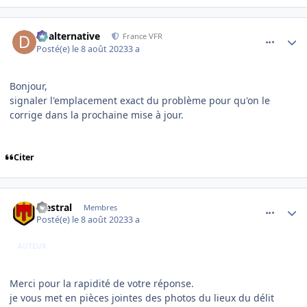
comment_246706
Author stats
dbalternative
France VFR
Posté(e)
le 8 août 2023
3 a
Bonjour,
signaler l'emplacement exact du problème pour qu'on le
corrige dans la prochaine mise à jour.
Citer
comment_246709
Author stats
Mestral
Membres
Posté(e)
le 8 août 2023
3 a
AUTEUR
Merci pour la rapidité de votre réponse.
je vous met en pièces jointes des photos du lieux du délit