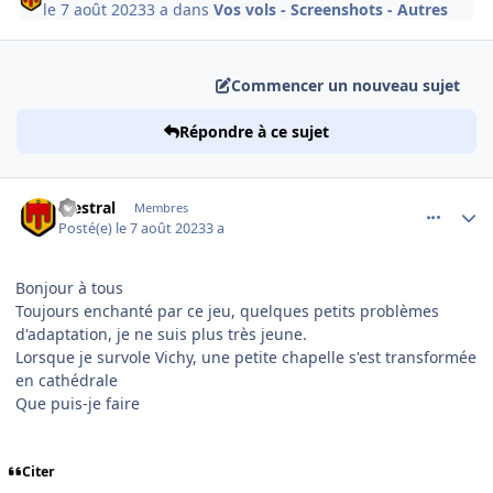
le 7 août 2023
3 a
dans
Vos vols - Screenshots - Autres
Commencer un nouveau sujet
Répondre à ce sujet
comment_246696
Author stats
Mestral
Membres
Posté(e)
le 7 août 2023
3 a
Bonjour à tous
Toujours enchanté par ce jeu, quelques petits problèmes
d'adaptation, je ne suis plus très jeune.
Lorsque je survole Vichy, une petite chapelle s'est transformée
en cathédrale
Que puis-je faire
Citer