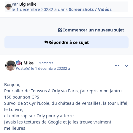
Par
Big Mike
le 1 décembre 2023
2 a
dans
Screenshots / Vidéos
Commencer un nouveau sujet
Répondre à ce sujet
comment_247449
Author stats
Big Mike
Membres
Posté(e)
le 1 décembre 2023
2 a
Bonjour,
Pour aller de Toussus à Orly via Paris, j'ai repris mon Jabiru
160 pour son GPS !
Survol de St Cyr l'École, du château de Versailles, la tour Eiffel,
le Louvre,
et enfin cap sur Orly pour y atterrir !
J'avais les textures de Google et je les trouve vraiment
meilleures !