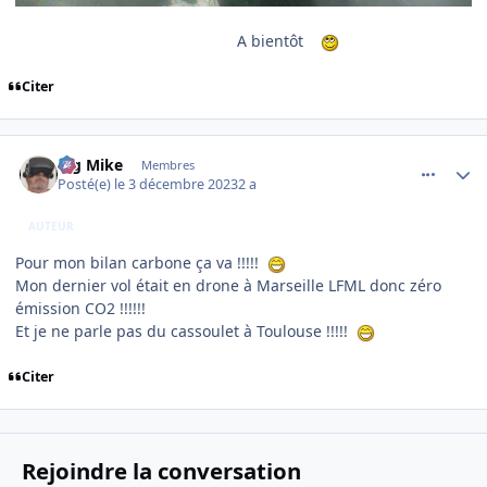
A bientôt
Citer
comment_247459
Author stats
Big Mike
Membres
Posté(e)
le 3 décembre 2023
2 a
AUTEUR
Pour mon bilan carbone ça va !!!!!
Mon dernier vol était en drone à Marseille LFML donc zéro
émission CO2 !!!!!!
Et je ne parle pas du cassoulet à Toulouse !!!!!
Citer
Rejoindre la conversation