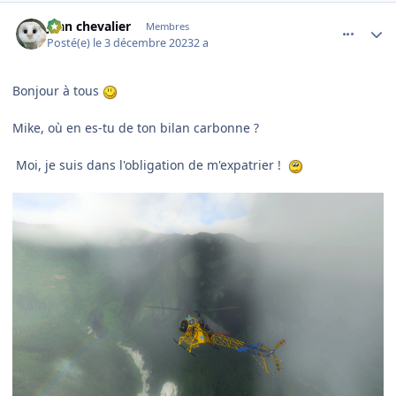
comment_247455
Author stats
jean chevalier
Membres
Posté(e)
le 3 décembre 2023
2 a
Bonjour à tous
Mike, où en es-tu de ton bilan carbonne ?
Moi, je suis dans l'obligation de m'expatrier !