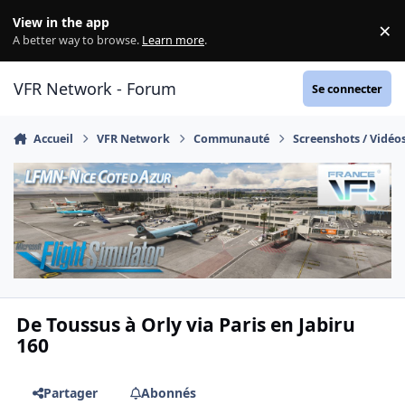
Aller au contenu
View in the app
×
Di
A better way to browse.
Learn more
.
VFR Network - Forum
Se connecter
Accueil
VFR Network
Communauté
Screenshots / Vidéo
De Toussus à Orly via Paris en Jabiru
160
Partager
Abonnés