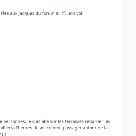
De Cannes Mandelieu à Nice Côte d'Azur avec la nouvelle scène de FVFR. Et aujourd'hui c'est la saint Jacques ! Bonne fête aux Jacques du forum !!!! 🙂 Bon vol !
 personnes, je suis allé sur les terrasses regarder les
es milliers d'heures de vol comme passager autour de la
s !