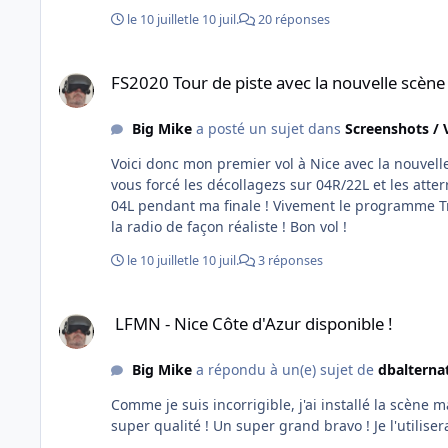
Caravelle et du B707 j'ai volé dans tous les avions
le 10 juillet
le 10 juil.
20 réponses
de perfection ! 🙂
FS2020 Tour de piste avec la nouvelle scène de Nice de FVFR
FS2020 Tour de piste avec la nouvelle scène
Big Mike
a posté un sujet dans
Screenshots / 
Voici donc mon premier vol à Nice avec la nouvelle scène de FVFR ! Pas mal du tout !!!!!!!!!!!! 🙂 J
vous forcé les décollagezs sur 04R/22L et les atte
04L pendant ma finale ! Vivement le programme Traf
la radio de façon réaliste ! Bon vol !
le 10 juillet
le 10 juil.
3 réponses
LFMN - Nice Côte d'Azur disponible !
LFMN - Nice Côte d'Azur disponible !
Big Mike
a répondu à un(e) sujet de
dbalterna
Comme je suis incorrigible, j'ai installé la scène m