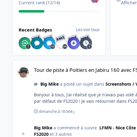
Current rank (12/14)
Afficher
Les voir tous
Recent Badges
Les voir tous
RARE
RARE
RARE
RARE
RARE
Tour de piste à Poitiers en Jabiru 160 avec FS2020
Tour de piste à Poitiers en Jabiru 160 avec 
Big Mike
a posté un sujet dans
Screenshots / 
Bonjour à tous, J'ai réalisé que je n'avais pas volé 
dimanche à 16:56
4 j
Big Mike
a commencé à suivre
LFMN - Nice Côte 
FS2020
et 3 autres