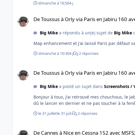
dimanche à 16:56
4 j
De Toussus à Orly via Paris en Jabiru 160 avec FS2020
De Toussus à Orly via Paris en Jabiru 160 a
Big Mike
a répondu à un(e) sujet de
Big Mike
d
Map enhancement et j'ai laissé Paris par défaut s
dimanche à 10:30
4 j
2 réponses
De Toussus à Orly via Paris en Jabiru 160 avec FS2020
De Toussus à Orly via Paris en Jabiru 160 a
Big Mike
a posté un sujet dans
Screenshots / 
Bonjour à tous, J'ai retrouvé mes chouchous, le Jab
le 31 juillet
le 31 juil.
2 réponses
De Cannes à Nice en Cessna 152 avec MSFS2020
De Cannes à Nice en Cessna 152 avec MSF