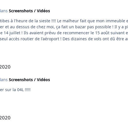
ans
Screenshots / Vidéos
bes à l'heure de la sieste !!!! Le malheur fait que mon immeuble est
r et au dessus de chez moi, ça fait un bazar pas possible ! Il y a p
e 14 juillet ! Ils avaient prévu de recommencer le 15 août suivant 
 seul accès routier de l'aéroport ! Des dizaines de vols ont dû être 
la menace d'une nouvelle opération escargot a fait changer d'avis les
avait dit que ce n'était pas les pilotes qui choisissaient l'approche
S2020
ans
Screenshots / Vidéos
 sur la 04L !!!!!
S2020