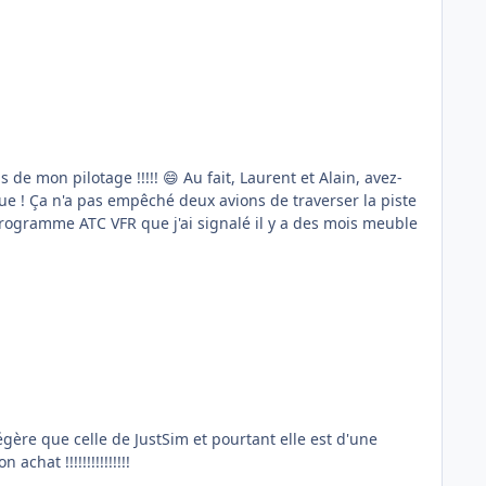
part à la retraite ! Longtemps Air France a été un symbole
que ! Ça n'a pas empêché deux avions de traverser la piste
 programme ATC VFR que j'ai signalé il y a des mois meuble
 légère que celle de JustSim et pourtant elle est d'une
 regrette pas mon achat !!!!!!!!!!!!!!!