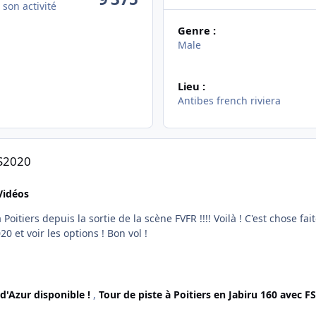
 son activité
Genre :
Male
Lieu :
Antibes french riviera
FS2020
Vidéos
à Poitiers depuis la sortie de la scène FVFR !!!! Voilà ! C'est chose fa
par défaut de FS2020 ! Je vais retourner dans FS2020 et voir les options ! Bon vol !
d'Azur disponible !
,
Tour de piste à Poitiers en Jabiru 160 avec 