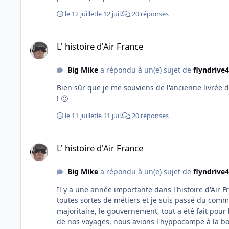
le 12 juillet
le 12 juil.
20 réponses
L' histoire d'Air France
L' histoire d'Air France
Big Mike
a répondu à un(e) sujet de
flyndrive
Bien sûr que je me souviens de l'ancienne livrée d
! 🙂
le 11 juillet
le 11 juil.
20 réponses
L' histoire d'Air France
L' histoire d'Air France
Big Mike
a répondu à un(e) sujet de
flyndrive
Il y a une année importante dans l'histoire d'Air F
toutes sortes de métiers et je suis passé du comm
majoritaire, le gouvernement, tout a été fait pour l
de nos voyages, nous avions l'hyppocampe à la bou