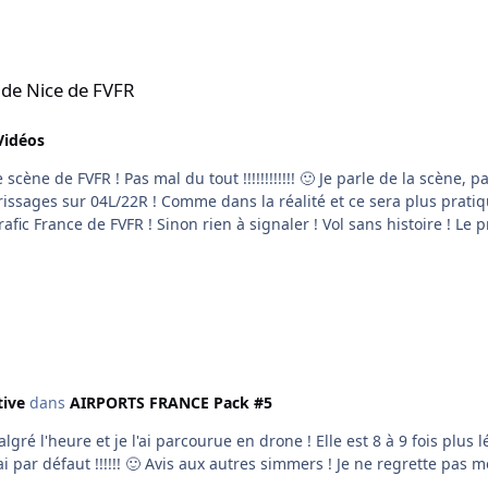
 (dont trois fois en concorde) sauf l'Airbus 380 arrivé après mon dé
 de Nice de FVFR
Vidéos
e parle de la scène, pas de mon pilotage !!!!! 😄 Au fait, Laurent et Alain, avez-
rrissages sur 04L/22R ! Comme dans la réalité et ce sera plus prati
ic France de FVFR ! Sinon rien à signaler ! Vol sans histoire ! Le
tive
dans
AIRPORTS FRANCE Pack #5
algré l'heure et je l'ai parcourue en drone ! Elle est 8 à 9 fois plus
super qualité ! Un super grand bravo ! Je l'utiliserai par défaut !!!!!! 🙂 Avis aux autres simmers ! Je ne