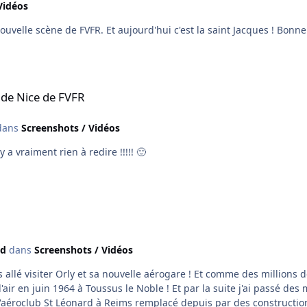
Vidéos
 de Nice de FVFR
ans
Screenshots / Vidéos
J'ai effectué une visite de l'aéroport en drone ! Il n'y a vraiment rien à redire !!!!! 🙂
4d
dans
Screenshots / Vidéos
llé visiter Orly et sa nouvelle aérogare ! Et comme des millions de
l'air en juin 1964 à Toussus le Noble ! Et par la suite j'ai passé d
l'aéroclub St Léonard à Reims remplacé depuis par des construction