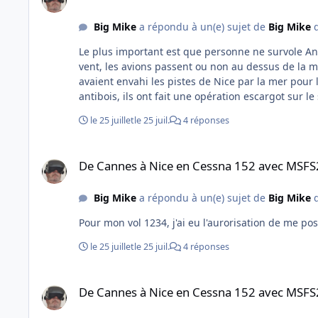
Big Mike
a répondu à un(e) sujet de
Big Mike
d
Le plus important est que personne ne survole Anti
vent, les avions passent ou non au dessus de la me
avaient envahi les pistes de Nice par la mer pour l
antibois, ils ont fait une opération escargot sur le
Antibes ! Il faut dire que le survol d'Antibes faisait économiser beaucoup de carburant mais 
le 25 juillet
le 25 juil.
4 réponses
compagnies dont Air France ! Un CDB d'Air France m'
De Cannes à Nice en Cessna 152 avec MSFS2020
De Cannes à Nice en Cessna 152 avec MSF
Big Mike
a répondu à un(e) sujet de
Big Mike
d
Pour mon vol 1234, j'ai eu l'aurorisation de me poser
le 25 juillet
le 25 juil.
4 réponses
De Cannes à Nice en Cessna 152 avec MSFS2020
De Cannes à Nice en Cessna 152 avec MSF