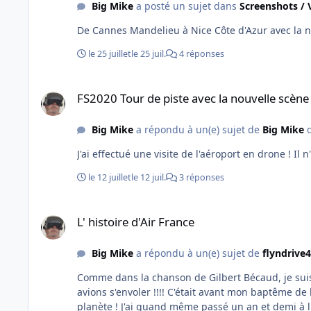
Big Mike
a posté un sujet dans
Screenshots / 
le 25 juillet
le 25 juil.
4 réponses
FS2020 Tour de piste avec la nouvelle scène de Nice de FVFR
FS2020 Tour de piste avec la nouvelle scène
Big Mike
a répondu à un(e) sujet de
Big Mike
d
le 12 juillet
le 12 juil.
3 réponses
L' histoire d'Air France
L' histoire d'Air France
Big Mike
a répondu à un(e) sujet de
flyndrive
Comme dans la chanson de Gilbert Bécaud, je suis a
avions s'envoler !!!! C'était avant mon baptême de 
planète ! J'ai quand même passé un an et demi à 