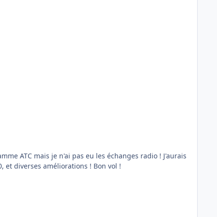
ramme ATC mais je n'ai pas eu les échanges radio ! J'aurais
dû le lancer en dernier et ne pas toucher à la fenête ensuite ! J'ai utilisé les aéroports de FVFR, Orly de Jetstream v140, et diverses améliorations ! Bon vol !