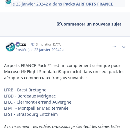
le 23 janvier 2024
2 a
dans
Packs AIRPORTS FRANCE
Commencer un nouveau sujet
comment_247658
Author stats
Nicco
Simulation DATA
Posté(e)
le 23 janvier 2024
2 a
Airports FRANCE Pack #1 est un complément scénique pour
Microsoft® Flight Simulator® qui inclut dans un seul pack les
aéroports commerciaux français suivants :
LFRB - Brest Bretagne
LFBD - Bordeaux Mérignac
LFLC - Clermont-Ferrand Auvergne
LFMT - Montpellier Méditerranée
LFST - Strasbourg Entzheim
Avertissement : les vidéos ci-dessous présentent les scènes telles