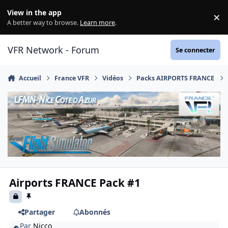
Aller au contenu
View in the app
×
Di
A better way to browse.
Learn more
.
VFR Network - Forum
Se connecter
Accueil
France VFR
Vidéos
Packs AIRPORTS FRANCE
Airports FRANCE Pack #1
Partager
Abonnés
Par
Nicco