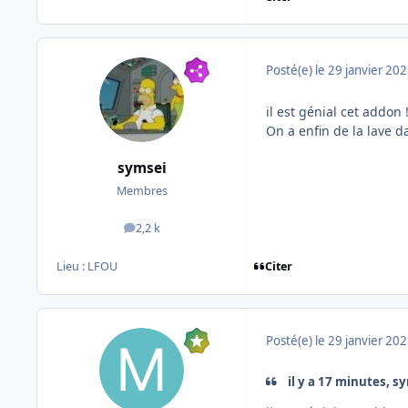
Posté(e)
le 29 janvier 20
il est génial cet addon 
On a enfin de la lave da
symsei
Membres
2,2 k
messages
Lieu :
LFOU
Citer
Posté(e)
le 29 janvier 20
il y a 17 minutes, sy