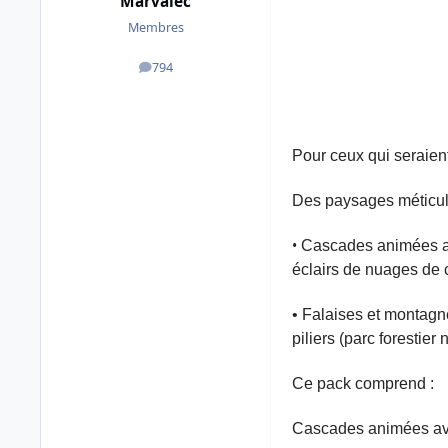
Marvalec
Membres
794
messages
Pour ceux qui seraient
Des paysages méticule
•
Cascades animées av
éclairs de nuages de 
• Falaises et montag
piliers (parc forestier
Ce pack comprend :
Cascades animées ave