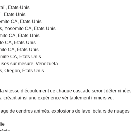
aï , États-Unis
 , États-Unis
emite CA, États-Unis
s, Yosemite CA, États-Unis
emite CA, États-Unis
ite CA, États-Unis
ite CA, États-Unis
semite CA, États-Unis
laises sur mesure, Venezuela
s, Oregon, États-Unis
 et la vitesse d’écoulement de chaque cascade seront déterminée
s, créant ainsi une expérience véritablement immersive.
uage de cendres animés, explosions de lave, éclairs de nuages 
lie