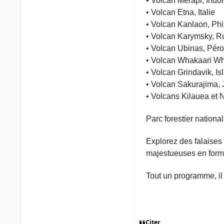
• Volcan Merapi, Indo
• Volcan Etna, Italie
• Volcan Kanlaon, Phi
• Volcan Karymsky, R
• Volcan Ubinas, Pér
• Volcan Whakaari Wh
• Volcan Grindavik, Is
• Volcan Sakurajima,
• Volcans Kilauea et 
Parc forestier national
Explorez des falaises
majestueuses en forme
Tout un programme, il f
Citer