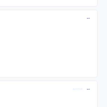
comment_251
comment_251
AUTEUR