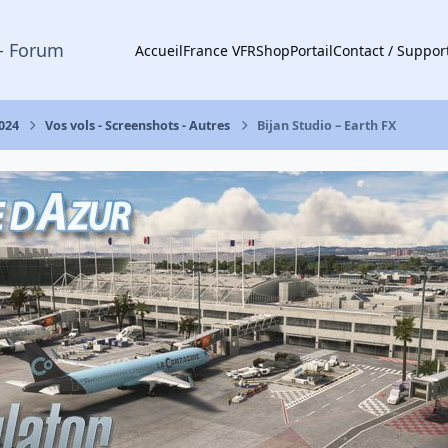
- Forum
Accueil
France VFR
Shop
Portail
Contact / Suppor
2024
Vos vols - Screenshots - Autres
Bijan Studio – Earth FX