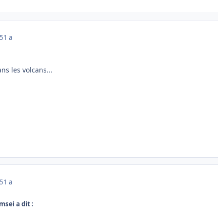
25
1 a
!
ns les volcans...
25
1 a
msei a dit :