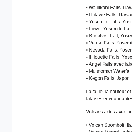
•
Waiilikahi Falls, Haw
• Hiilawe Falls, Hawaï
• Yosemite Falls, Yos
• Lower Yosemite Fall
• Bridalveil Fall, Yos
• Vernal Falls, Yosem
• Nevada Falls, Yosem
• Illilouette Falls, Yo
• Angel Falls avec fa
• Multnomah Waterfall
• Kegon Falls, Japon
La taille, la hauteur
falaises environnante
Volcans actifs avec n
•
Volcan Stromboli, Ita