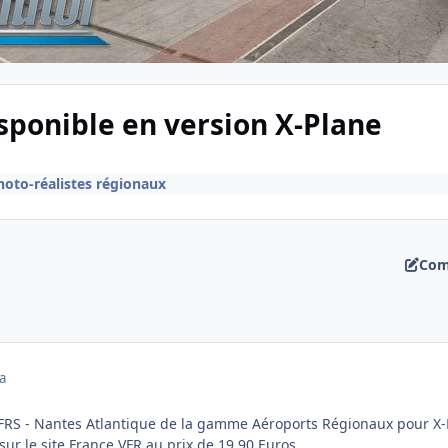
sponible en version X-Plane
oto-réalistes régionaux
Com
a
FRS - Nantes Atlantique de la gamme Aéroports Régionaux pour X-P
sur le site France VFR au prix de 19,90 Euros.