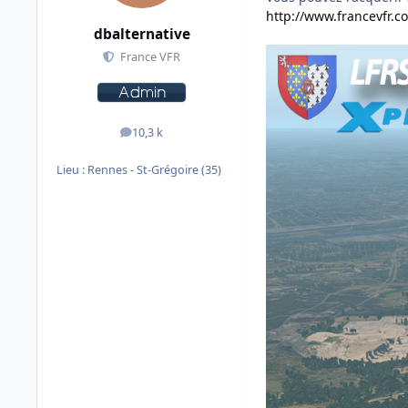
http://www.francevfr.c
dbalternative
France VFR
10,3 k
messages
Lieu :
Rennes - St-Grégoire (35)