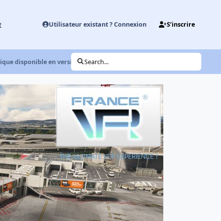
t
Utilisateur existant ? Connexion
S’inscrire
ique disponible en version X-Plane
Search...