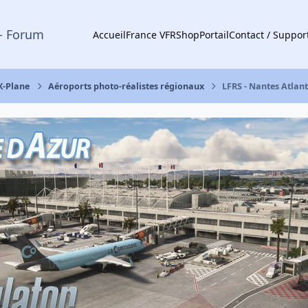
- Forum
Accueil
France VFR
Shop
Portail
Contact / Suppor
X-Plane
Aéroports photo-réalistes régionaux
LFRS - Nantes Atlant