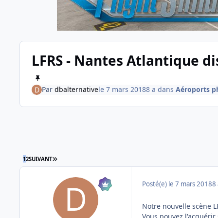
LFRS - Nantes Atlantique di
Par
dbalternative
le 7 mars 2018
8 a
dans
Aéroports ph
DERNIÈRE PAGE
1
2
SUIVANT
Posté(e)
le 7 mars 2018
8 
Notre nouvelle scène L
Vous pouvez l'acquérir 