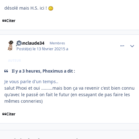
désolé mais H.S. ici !
Citer
comment_235322
Author stats
jeanclaude34
Membres
Posté(e)
le 13 février 2021
5 a
AUTEUR
Il y a 3 heures, Phoximus a dit :
Je vous parle d'un temps..
salut Phoxi et oui .........mais bon ça va revenir c'est bien connu
qu'avec le passé on fait le futur (en essayant de pas faire les
mêmes conneries)
Citer