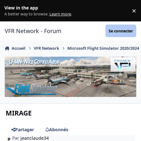
Aller au contenu
View in the app
×
Di
A better way to browse.
Learn more
.
VFR Network - Forum
Se connecter
Accueil
VFR Network
Microsoft Flight Simulator 2020/2024
MIRAGE
Partager
Abonnés
Par
jeanclaude34