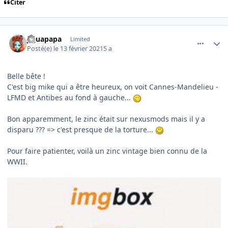
Citer
comment_235289
Author stats
jujuapapa
Limited
Posté(e)
le 13 février 2021
5 a
Belle bête !
C'est big mike qui a être heureux, on voit Cannes-Mandelieu -
LFMD et Antibes au fond à gauche...
Bon apparemment, le zinc était sur nexusmods mais il y a
disparu ??? => c'est presque de la torture...
Pour faire patienter, voilà un zinc vintage bien connu de la
WWII.