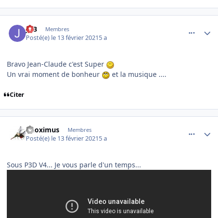
comment_235292
Author stats
JPB
Membres
Posté(e)
le 13 février 2021
5 a
Bravo Jean-Claude c'est Super
Un vrai moment de bonheur
et la musique ....
Citer
comment_235296
Author stats
Phoximus
Membres
Posté(e)
le 13 février 2021
5 a
Sous P3D V4... Je vous parle d'un temps...