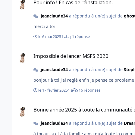
Pour info ! En cas de réinstallation.
jeanclaude34
a répondu à un(e) sujet de
ghos
merci à toi
le 6 mai 2025
1 a
1 réponse
Impossible de lancer MSFS 2020
Impossible de lancer MSFS 2020
jeanclaude34
a répondu à un(e) sujet de
Step
bonjour à toi,j'ai reglé enfin je pense ce proble
le 17 février 2025
1 a
16 réponses
Bonne année 2025 à toute la communauté des pilotes virtuel
Bonne année 2025 à toute la communauté des
jeanclaude34
a répondu à un(e) sujet de
Drea
à toi aussi et à ta famille ainsi qu'a toute la com