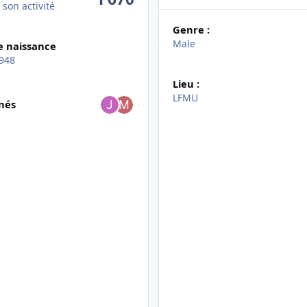
 son activité
Genre :
Male
e naissance
948
Lieu :
 les abonnés
LFMU
nés