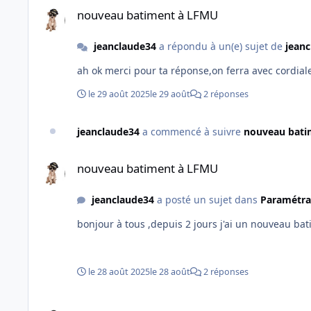
nouveau batiment à LFMU
jeanclaude34
a répondu à un(e) sujet de
jean
ah ok merci pour ta
le 29 août 2025
le 29 août
2 réponses
jeanclaude34
a commencé à suivre
nouveau bati
nouveau batiment à LFMU
nouveau batiment à LFMU
jeanclaude34
a posté un sujet dans
Paramétra
bonjour à tous ,depuis 2 jours j'ai un nouveau ba
le 28 août 2025
le 28 août
2 réponses
Pour info ! En cas de réinstallation.