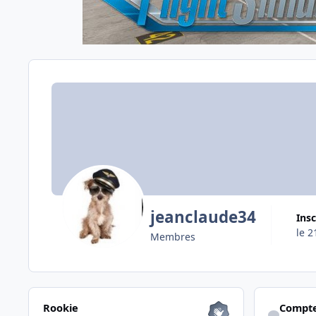
jeanclaude34
Ins
le 2
Membres
Les voir tous
Afficher son a
Rookie
Compte