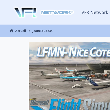
Aller au contenu
VFR Network 
Accueil
jeanclaude34