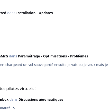
tred
dans
Installation - Updates
hMcG
dans
Paramétrage - Optimisations - Problèmes
me en chargeant un vol sauvegardé ensuite je vais ou je veux mais 
s !
 pilotes virtuels !
mbox
dans
Discussions aéronautiques
munauté FS