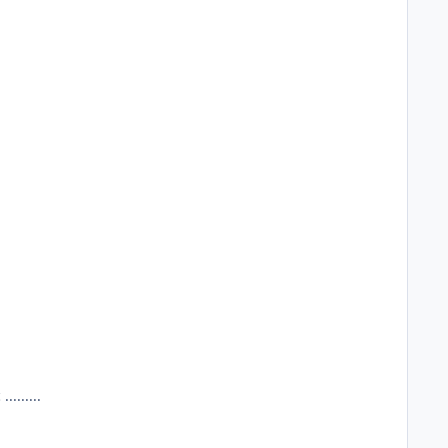
.......