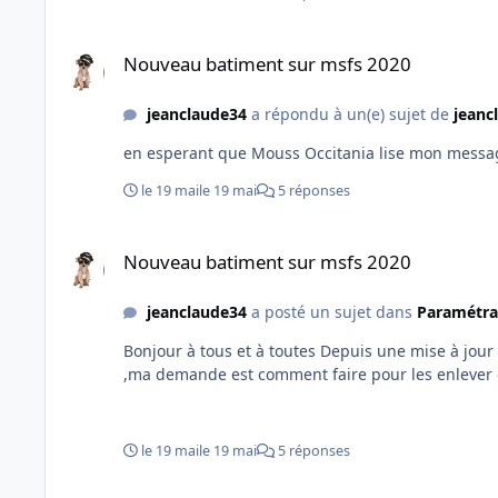
Nouveau batiment sur msfs 2020
Nouveau batiment sur msfs 2020
jeanclaude34
a répondu à un(e) sujet de
jeanc
en esperant que Mouss Occitania lise mon message...
le 19 mai
le 19 mai
5 réponses
Nouveau batiment sur msfs 2020
Nouveau batiment sur msfs 2020
jeanclaude34
a posté un sujet dans
Paramétra
Bonjour à tous et à toutes Depuis une mise à jour
,ma demande est comment faire pour les enlever 
le 19 mai
le 19 mai
5 réponses
nouveau batiment à LFMU