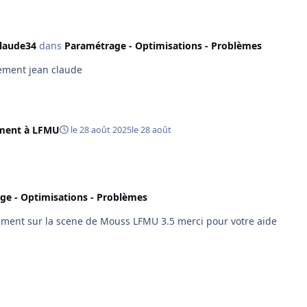
claude34
dans
Paramétrage - Optimisations - Problèmes
 réponse,on ferra avec cordialement jean claude
ment à LFMU
le 28 août 2025
le 28 août
ge - Optimisations - Problèmes
timent sur la scene de Mouss LFMU 3.5 merci pour votre aide