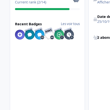
Current rank (2/14)
Afficher
Date d
Les voir tous
25/10/1
Recent Badges
Les voir tous
RARE
RARE
RARE
RARE
RARE
Afficher tous
2 abon