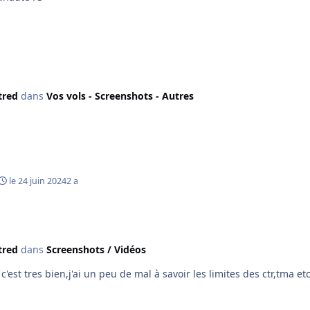
tred
dans
Vos vols - Screenshots - Autres
le 24 juin 2024
2 a
tred
dans
Screenshots / Vidéos
'est tres bien,j'ai un peu de mal à savoir les limites des ctr,tma etc ..