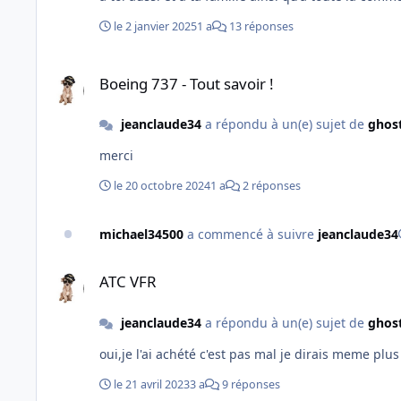
le 2 janvier 2025
1 a
13 réponses
Boeing 737 - Tout savoir !
Boeing 737 - Tout savoir !
jeanclaude34
a répondu à un(e) sujet de
ghos
merci
le 20 octobre 2024
1 a
2 réponses
michael34500
a commencé à suivre
jeanclaude34
ATC VFR
ATC VFR
jeanclaude34
a répondu à un(e) sujet de
ghos
oui,je l'ai achété c'est pas mal je dirais meme plus c
le 21 avril 2023
3 a
9 réponses