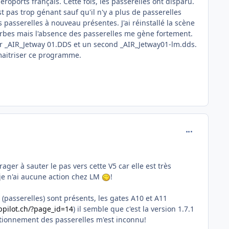
éroports français. Cette fois, les passerelles ont disparu.
st pas trop génant sauf qu'il n'y a plus de passerelles
es passerelles à nouveau présentes. J'ai réinstallé la scène
rbes mais l'absence des passerelles me gène fortement.
hier _AIR_Jetway 01.DDS et un second _AIR_Jetway01-lm.dds.
 maitriser ce programme.
comment_242
ager à sauter le pas vers cette V5 car elle est très
 je n'ai aucune action chez LM
!
ys (passerelles) sont présents, les gates A10 et A11
bpilot.ch/?page_id=14
) il semble que c'est la version 1.7.1
nctionnement des passerelles m'est inconnu!