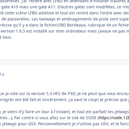
sserelles. J'ai réitéré avec LFBD en attendant d'installer d'autres a
de gate A10 mais une gate A11. D'autres gates sont modifiées, ce n'e
allé cette scène LFBD additive et tout est rentré dans l'ordre avec d
 de passerelles. Les taxiways et aménagements de piste sont supe
précise qu'il y a dans le fichierLFBD Bordeaux, rubrique V4 un fic
 version 1.6.5 est installé sur mon ordinateur mais j'avoue ne pas
à tous.
4 a
que je vole sur la version 5.3 HF2 de P3D; Je ne peut que vous encour
ogrès ont été fait et sincèrement, ça vaut le coup! Je précise que
 je viens d'y faire un tour à l'instant, et tout est parfait! les jetwa
es...); Par contre si vous allez sur le site de SODE (
https://sode.12
s jetways pour GSX. Personnellement je n’utilise pas GSX, et le fo