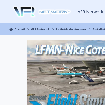
Aller au contenu
VFR Network 
Accueil
VFR Network
Le Guide du simmeur
Installa