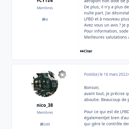
FCYTIN
aéroport non doté de pa
De plus, il n'y a plus 
Membres
nulle part. J'ai désinst
LFBD et à nouveau plus
4
messages
Avez vous un avis ? Je 
Pour information, sode
Meilleures salutations 
Citer
Posté(e)
le 16 mars 2022
Bonsoir,
avant tout, je précise 
aboutie. Beaucoup de pr
nico_38
Pour ce qui est de LFBD,
Membres
également(et bien d'autr
qui gère le contrôle de
249
messages