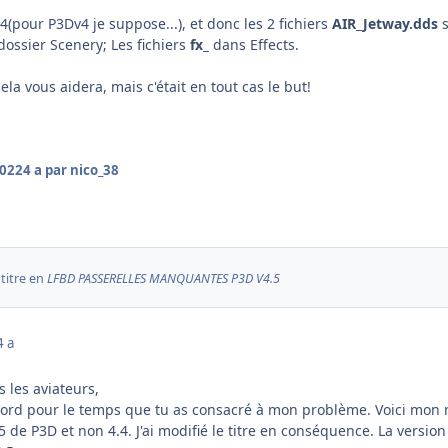
v4(pour P3Dv4 je suppose...), et donc les 2 fichiers
AIR_Jetway.dds
s
dossier Scenery; Les fichiers
fx_
dans Effects.
cela vous aidera, mais c'était en tout cas le but!
2022
4 a
par nico_38
 titre en
LFBD PASSERELLES MANQUANTES P3D V4.5
4 a
s les aviateurs,
abord pour le temps que tu as consacré à mon problème. Voici mon
 4.5 de P3D et non 4.4. J'ai modifié le titre en conséquence. La versio