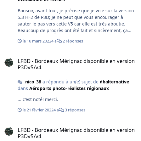
Bonsoir, avant tout, je précise que je vole sur la version
5.3 HF2 de P3D; Je ne peut que vous encourager à
sauter le pas vers cette V5 car elle est très aboutie.
Beaucoup de progrès ont été fait et sincèrement, ça
vaut le coup! Je précise que je n'ai aucune action chez
le 16 mars 2022
4 a
2 réponses
LM ! Pour ce qui est de LFBD, je viens d'y faire un tour à
l'instant, et tout est parfait! les jetways (passerelles)
LFBD - Bordeaux Mérignac disponible en version P3Dv5/v4
sont présents, les gates A10 et A11 également(et bien
LFBD - Bordeaux Mérignac disponible en version
d'autres...); Par contre si vous allez sur le site de SODE
P3Dv5/v4
(https://sode.12bpilot.ch/?page_id=14) il semble que
c'est la version 1.7.1 qui gère le contrôle des jetways
nico_38
a répondu à un(e) sujet de
dbalternative
pour GSX. Personnellement je n’utilise pas GSX, et le
dans
Aéroports photo-réalistes régionaux
fonctionnement des passerelles m'est inconnu! J'ai
regardé le dossier v4(pour P3Dv4 je suppose...), et donc
... c'est noté! merci.
les 2 fichiers AIR_Jetway.dds sont à mettre dans le
dossier Texture, le fichier lib_jets_64.bgl dans le dossier
le 21 février 2022
4 a
3 réponses
Scenery; Les fichiers fx_ dans Effects. Voilà, je ne sais
pas si cela vous aidera, mais c'était en tout cas le but!
LFBD - Bordeaux Mérignac disponible en version P3Dv5/v4
LFBD - Bordeaux Mérignac disponible en version
Bon courage! Philippe.
P3Dv5/v4