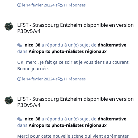
la présence de deux F22 Raptor dans l'ancienne zone
le 14 février 2022
4 a
11 réponses
militaire (Alvéoles côté piste 05), ainsi qu'un VAB...!
Lockheed Martin est dans la place!?
LFST - Strasbourg Entzheim disponible en version P3Dv5/v4
LFST - Strasbourg Entzheim disponible en version
P3Dv5/v4
nico_38
a répondu à un(e) sujet de
dbalternative
dans
Aéroports photo-réalistes régionaux
OK, merci. Je fait ça ce soir et je vous tiens au courant.
Bonne journée.
le 14 février 2022
4 a
11 réponses
LFST - Strasbourg Entzheim disponible en version P3Dv5/v4
LFST - Strasbourg Entzheim disponible en version
P3Dv5/v4
nico_38
a répondu à un(e) sujet de
dbalternative
dans
Aéroports photo-réalistes régionaux
Merci pour cette nouvelle scène qui vient agrémenter