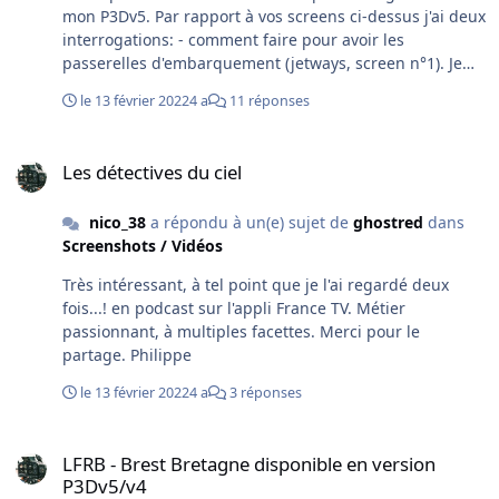
mon P3Dv5. Par rapport à vos screens ci-dessus j'ai deux
interrogations: - comment faire pour avoir les
passerelles d'embarquement (jetways, screen n°1). Je
n'ai que des passerelles standards type "escalier", à
le 13 février 2022
4 a
11 réponses
l'ancienne! - il me manque les panneaux d'obligation
(Emplacement et indicateurs de piste situés dans
Les détectives du ciel
l'herbe); on en voit sur le screen n°5. J'ai fait une
Les détectives du ciel
installation externalisée, tout ce qu'il y a de plus
standard; Peut-être ai-je loupé quelque chose ? Du
nico_38
a répondu à un(e) sujet de
ghostred
dans
coup, je suis allé voir sur LFSB- Bâle-Mulhouse, et là tout
Screenshots / Vidéos
est OK : Jetways et panneaux de piste sont présents. Je
précise que je possède Alsace 3DA. Ce ne sont que de
Très intéressant, à tel point que je l'ai regardé deux
petits détails qui n'empêche pas cette scène d'être en
fois...! en podcast sur l'appli France TV. Métier
tout point magnifique, comme toutes vos réalisations.
passionnant, à multiples facettes. Merci pour le
Merci de votre attention et bonne continuation.
partage. Philippe
Philippe.
le 13 février 2022
4 a
3 réponses
LFRB - Brest Bretagne disponible en version P3Dv5/v4
LFRB - Brest Bretagne disponible en version
P3Dv5/v4