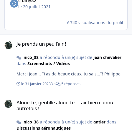
charly82
le 20 juillet 2021
6 740 visualisations du profil
Je prends un peu l'air !
Je prends un peu l'air !
nico_38
a répondu à un(e) sujet de
jean chevalier
dans
Screenshots / Vidéos
Merci Jean... "t'as de beaux cieux, tu sais..."! Philippe
le 31 janvier 2023
3 a
5 réponses
Alouette, gentille alouette…, air bien connu autrefois !
Alouette, gentille alouette…, air bien connu
autrefois !
nico_38
a répondu à un(e) sujet de
antier
dans
Discussions aéronautiques