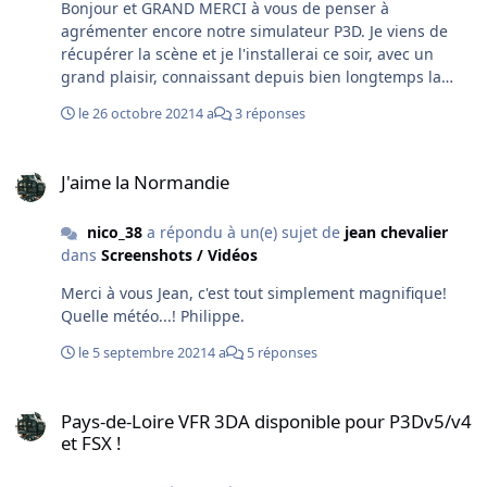
Bonjour et GRAND MERCI à vous de penser à
agrémenter encore notre simulateur P3D. Je viens de
récupérer la scène et je l'installerai ce soir, avec un
grand plaisir, connaissant depuis bien longtemps la
qualité de vos réalisations. J'espère simplement que je
le 26 octobre 2021
4 a
3 réponses
ne serai pas tout seul à m’intéresser encore à ce type de
produits pour P3D...!? ...En attendant la suite... Bien à
J'aime la Normandie
vous; Cordialement. Philippe.
J'aime la Normandie
nico_38
a répondu à un(e) sujet de
jean chevalier
dans
Screenshots / Vidéos
Merci à vous Jean, c'est tout simplement magnifique!
Quelle météo...! Philippe.
le 5 septembre 2021
4 a
5 réponses
Pays-de-Loire VFR 3DA disponible pour P3Dv5/v4 et FSX !
Pays-de-Loire VFR 3DA disponible pour P3Dv5/v4
et FSX !