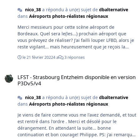
nico_38
a répondu à un(e) sujet de
dbalternative
dans
Aéroports photo-réalistes régionaux
Merci messieurs pour cette scène aéroport de
Bordeaux. Quel sera le(les...) prochain aéroport que
vous prévoyez de réaliser? J'ai failli louper LFBD, alors je
reste vigilant... mais heureusement que je reçois la
Newsletter! Bonne continuation. Philippe
le 21 février 2022
4 a
3 réponses
LFST - Strasbourg Entzheim disponible en version P3Dv5/v4
LFST - Strasbourg Entzheim disponible en version
P3Dv5/v4
nico_38
a répondu à un(e) sujet de
dbalternative
dans
Aéroports photo-réalistes régionaux
Je viens de faire comme vous me l'avez demandé, et tout
est rentré dans l'ordre . Merci et désolé pour le
dérangement. En attendant la suite... bonne
continuation et bon courage! Philippe. PS: j'ai remarqué