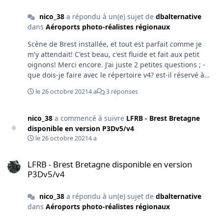
nico_38
a répondu à un(e) sujet de
dbalternative
dans
Aéroports photo-réalistes régionaux
Scène de Brest installée, et tout est parfait comme je
m'y attendait! C'est beau, c'est fluide et fait aux petit
oignons! Merci encore. J'ai juste 2 petites questions ; -
que dois-je faire avec le répertoire v4? est-il réservé à
P3Dv4? (je suis sur la v5) - comment retirer le manche à
le 26 octobre 2021
4 a
3 réponses
air, pour ne laisser que celui de SODE (ils sont l'un à
côté de l'autre)? J'avais déjà désactivé le fichier
"obj_BR1_manches_64" situé dans Bretagne VFR Vol1 -
nico_38
a commencé à suivre
LFRB - Brest Bretagne
Objects layer\Scenery. Dans la scène de l’aéroport, je ne
disponible en version P3Dv5/v4
trouve aucun fichier relatif au manche (type ws par
le 26 octobre 2021
4 a
exemple). Mais cela n'a que bien peu d'importance au
LFRB - Brest Bretagne disponible en version P3Dv5/v4
regard de la qualité générale.
LFRB - Brest Bretagne disponible en version
P3Dv5/v4
nico_38
a répondu à un(e) sujet de
dbalternative
dans
Aéroports photo-réalistes régionaux