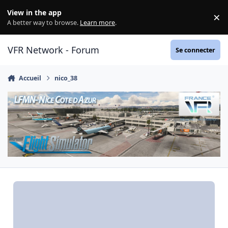
Aller au contenu
View in the app
×
Di
A better way to browse.
Learn more
.
VFR Network - Forum
Se connecter
Accueil
nico_38