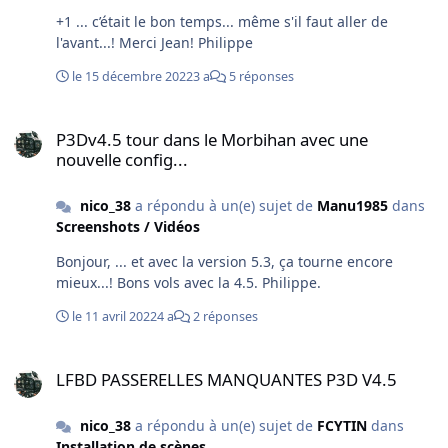
+1 ... c’était le bon temps... même s'il faut aller de
l'avant...! Merci Jean! Philippe
le 15 décembre 2022
3 a
5 réponses
P3Dv4.5 tour dans le Morbihan avec une nouvelle config...
P3Dv4.5 tour dans le Morbihan avec une
nouvelle config...
nico_38
a répondu à un(e) sujet de
Manu1985
dans
Screenshots / Vidéos
Bonjour, ... et avec la version 5.3, ça tourne encore
mieux...! Bons vols avec la 4.5. Philippe.
le 11 avril 2022
4 a
2 réponses
LFBD PASSERELLES MANQUANTES P3D V4.5
LFBD PASSERELLES MANQUANTES P3D V4.5
nico_38
a répondu à un(e) sujet de
FCYTIN
dans
Installation de scènes