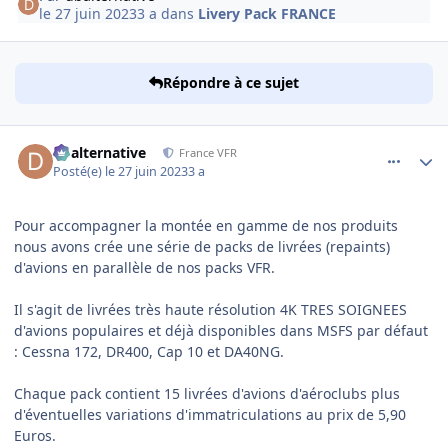
le 27 juin 2023
3 a
dans
Livery Pack FRANCE
Répondre à ce sujet
comment_246512
Author stats
dbalternative
France VFR
Posté(e)
le 27 juin 2023
3 a
Pour accompagner la montée en gamme de nos produits
nous avons crée une série de packs de livrées (repaints)
d'avions en parallèle de nos packs VFR.
Il s'agit de livrées très haute résolution 4K TRES SOIGNEES
d'avions populaires et déjà disponibles dans MSFS par défaut
: Cessna 172, DR400, Cap 10 et DA40NG.
Chaque pack contient 15 livrées d'avions d'aéroclubs plus
d'éventuelles variations d'immatriculations au prix de 5,90
Euros.