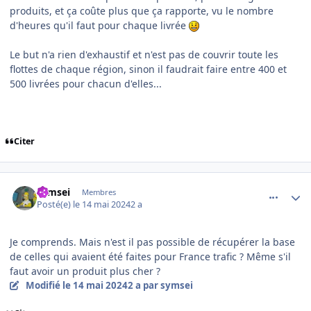
produits, et ça coûte plus que ça rapporte, vu le nombre
d'heures qu'il faut pour chaque livrée
Le but n'a rien d'exhaustif et n'est pas de couvrir toute les
flottes de chaque région, sinon il faudrait faire entre 400 et
500 livrées pour chacun d'elles...
Citer
comment_248588
Author stats
symsei
Membres
Posté(e)
le 14 mai 2024
2 a
Je comprends. Mais n'est il pas possible de récupérer la base
de celles qui avaient été faites pour France trafic ? Même s'il
faut avoir un produit plus cher ?
Modifié
le 14 mai 2024
2 a
par symsei