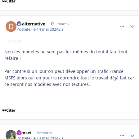
Citer
comment_248590
Author stats
dbalternative
France VFR
Posté(e)
le 14 mai 2024
2 a
AUTEUR
Non les modèles ne sont pas les mêmes du tout il faut tout
refaire !
Par contre si un jour on peut développer un Trafic France
MSFS alors oui on pourra reprendre tout le travail déjà fait car
ce seront nos modèles avec nos textures.
Citer
comment_248591
Author stats
symsei
Membres
Posté(e)
le 14 mai 2024
2 a