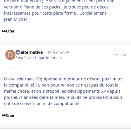
de bord tout écran ; Je serais également client pour une
version X-Plane de ces packs , je trouve peu de décos
intéréssantes pour cette plate forme . Cordialement
Jean Michel
Citer
comment_253886
Author stats
dbalternative
France VFR
Posté(e)
le 1 mars
le 1 mars
AUTEUR
On va voir mais l'équipement intérieur ne devrait pas limiter
la compatibilité ! Sinon pour XP non ce n'est pas du tout la
même chose, et on a stoppé les développements XP depuis
plusieurs années dans la mesure ou ils ne propsoent aucun
outil de conversion ni de compatibilité.
Citer