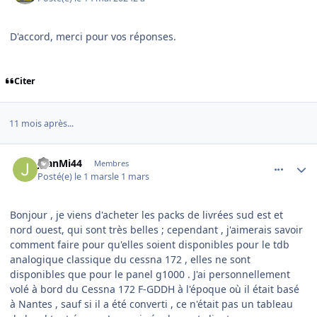
D'accord, merci pour vos réponses.
Citer
11 mois après...
comment_253883
Author stats
JeanMi44
Membres
Posté(e)
le 1 mars
le 1 mars
Bonjour , je viens d'acheter les packs de livrées sud est et
nord ouest, qui sont très belles ; cependant , j'aimerais savoir
comment faire pour qu'elles soient disponibles pour le tdb
analogique classique du cessna 172 , elles ne sont
disponibles que pour le panel g1000 . J'ai personnellement
volé à bord du Cessna 172 F-GDDH à l'époque où il était basé
à Nantes , sauf si il a été converti , ce n'était pas un tableau