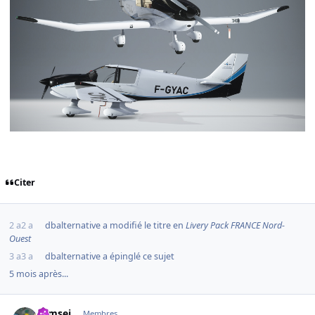
Citer
2 a
2 a
dbalternative
a modifié le titre en
Livery Pack FRANCE Nord-
Ouest
3 a
3 a
dbalternative
a épinglé ce sujet
5 mois après...
comment_248583
Author stats
symsei
Membres