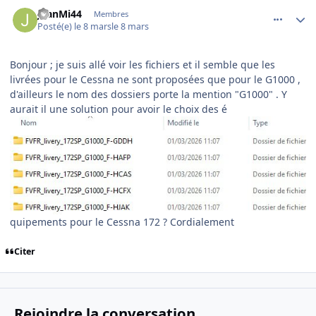
comment_253912
Author stats
JeanMi44
Membres
Posté(e)
le 8 mars
le 8 mars
Bonjour ; je suis allé voir les fichiers et il semble que les
livrées pour le Cessna ne sont proposées que pour le G1000 ,
d'ailleurs le nom des dossiers porte la mention "G1000" . Y
aurait il une solution pour avoir le choix des é
quipements pour le Cessna 172 ? Cordialement
Citer
Rejoindre la conversation