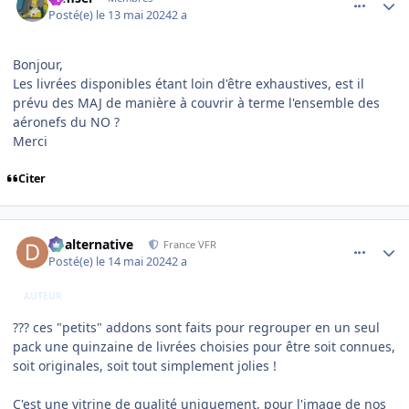
Posté(e)
le 13 mai 2024
2 a
Bonjour,
Les livrées disponibles étant loin d'être exhaustives, est il
prévu des MAJ de manière à couvrir à terme l'ensemble des
aéronefs du NO ?
Merci
Citer
comment_248586
Author stats
dbalternative
France VFR
Posté(e)
le 14 mai 2024
2 a
AUTEUR
??? ces "petits" addons sont faits pour regrouper en un seul
pack une quinzaine de livrées choisies pour être soit connues,
soit originales, soit tout simplement jolies !
C'est une vitrine de qualité uniquement, pour l'image de nos