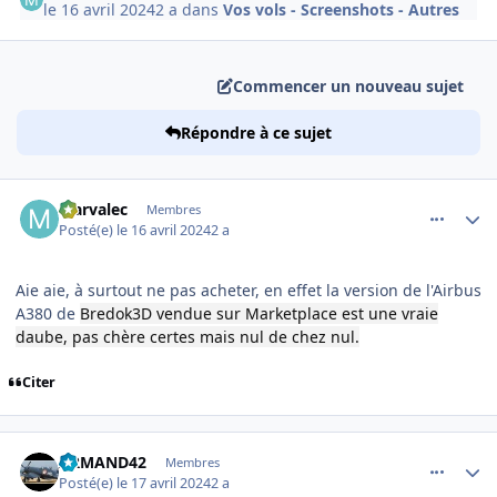
le 16 avril 2024
2 a
dans
Vos vols - Screenshots - Autres
Commencer un nouveau sujet
Répondre à ce sujet
comment_248264
Author stats
Marvalec
Membres
Posté(e)
le 16 avril 2024
2 a
Aie aie, à surtout ne pas acheter, en effet la version de l'Airbus
A380 de
Bredok3D vendue sur Marketplace est une vraie
daube, pas chère certes mais nul de chez nul.
Citer
comment_248270
Author stats
ARMAND42
Membres
Posté(e)
le 17 avril 2024
2 a