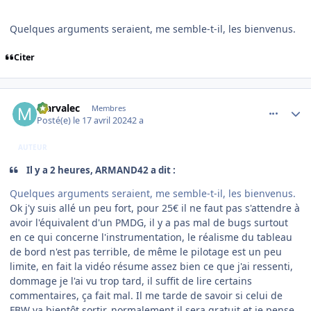
Quelques arguments seraient, me semble-t-il, les bienvenus.
Citer
comment_248272
Author stats
Marvalec
Membres
Posté(e)
le 17 avril 2024
2 a
AUTEUR
Il y a 2 heures, ARMAND42 a dit :
Quelques arguments seraient, me semble-t-il, les bienvenus.
Ok j'y suis allé un peu fort, pour 25€ il ne faut pas s'attendre à
avoir l'équivalent d'un PMDG, il y a pas mal de bugs surtout
en ce qui concerne l'instrumentation, le réalisme du tableau
de bord n'est pas terrible, de même le pilotage est un peu
limite, en fait la vidéo résume assez bien ce que j'ai ressenti,
dommage je l'ai vu trop tard, il suffit de lire certains
commentaires, ça fait mal. Il me tarde de savoir si celui de
FBW va bientôt sortir, normalement il sera gratuit et je pense