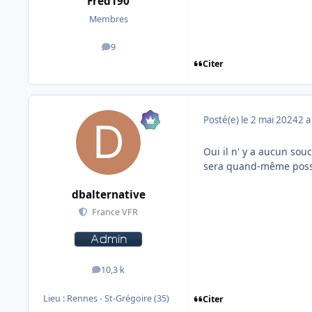
Fred190
Membres
9
messages
Citer
Posté(e)
le 2 mai 2024
2 a
Oui il n' y a aucun sou
sera quand-même possib
dbalternative
France VFR
10,3 k
messages
Lieu :
Rennes - St-Grégoire (35)
Citer