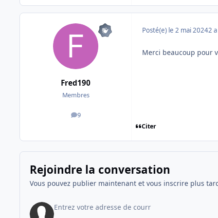
Posté(e)
le 2 mai 2024
2 a
Merci beaucoup pour vo
Fred190
Membres
9
messages
Citer
Rejoindre la conversation
Vous pouvez publier maintenant et vous inscrire plus tar