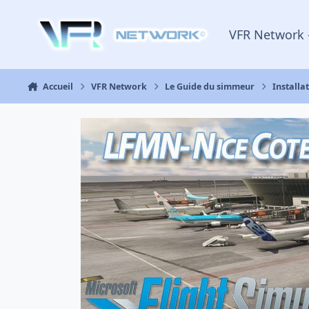
Aller au contenu
VFR Network 
Accueil
VFR Network
Le Guide du simmeur
Installa