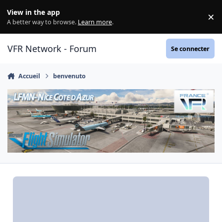
Aller au contenu
View in the app
×
Di
A better way to browse.
Learn more
.
VFR Network - Forum
Se connecter
Accueil
benvenuto