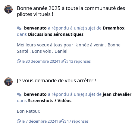
Bonne année 2025 à toute la communauté des pilotes virtuels !
Bonne année 2025 à toute la communauté des
pilotes virtuels !
benvenuto
a répondu à un(e) sujet de
Dreambox
dans
Discussions aéronautiques
Meilleurs voeux à tous pour l'année à venir . Bonne
Santé . Bons vols . Daniel
le 30 décembre 2024
1 a
13 réponses
Je vous demande de vous arrêter !
Je vous demande de vous arrêter !
benvenuto
a répondu à un(e) sujet de
jean chevalier
dans
Screenshots / Vidéos
Bon Retour.
le 7 décembre 2024
1 a
17 réponses
La French Riviera