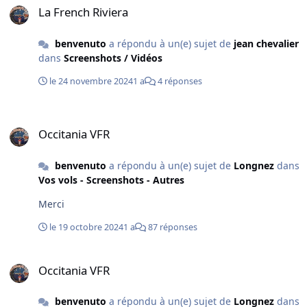
La French Riviera
benvenuto
a répondu à un(e) sujet de
jean chevalier
dans
Screenshots / Vidéos
le 24 novembre 2024
1 a
4 réponses
Occitania VFR
Occitania VFR
benvenuto
a répondu à un(e) sujet de
Longnez
dans
Vos vols - Screenshots - Autres
Merci
le 19 octobre 2024
1 a
87 réponses
Occitania VFR
Occitania VFR
benvenuto
a répondu à un(e) sujet de
Longnez
dans