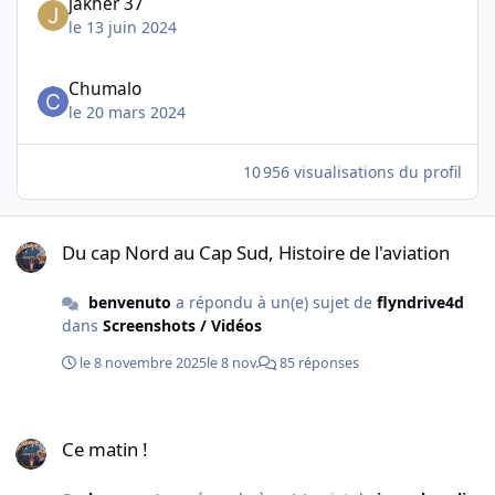
jakher 37
le 13 juin 2024
Chumalo
le 20 mars 2024
10 956 visualisations du profil
Du cap Nord au Cap Sud, Histoire de l'aviation
Du cap Nord au Cap Sud, Histoire de l'aviation
benvenuto
a répondu à un(e) sujet de
flyndrive4d
dans
Screenshots / Vidéos
le 8 novembre 2025
le 8 nov.
85 réponses
Ce matin !
Ce matin !