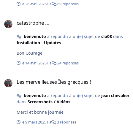
le 26 avril 2025
1 a
69 réponses
catastrophe ...
catastrophe ...
benvenuto
a répondu à un(e) sujet de
clo08
dans
Installation - Updates
Bon Courage
le 14 avril 2025
1 a
24 réponses
Les merveilleuses Îles grecques !
Les merveilleuses Îles grecques !
benvenuto
a répondu à un(e) sujet de
jean chevalier
dans
Screenshots / Vidéos
Merci et bonne journée
le 9 mars 2025
1 a
3 réponses