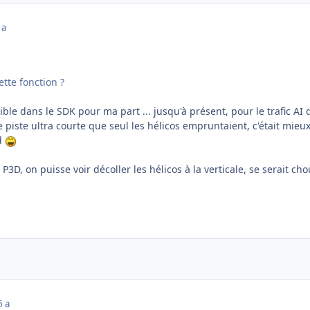
 a
ette fonction ?
le dans le SDK pour ma part ... jusqu'à présent, pour le trafic AI d'
piste ultra courte que seul les hélicos empruntaient, c'était mieu
id
P3D, on puisse voir décoller les hélicos à la verticale, se serait cho
6 a