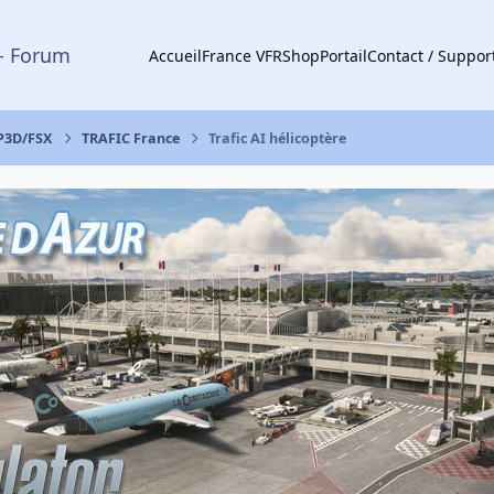
- Forum
Accueil
France VFR
Shop
Portail
Contact / Suppor
 P3D/FSX
TRAFIC France
Trafic AI hélicoptère