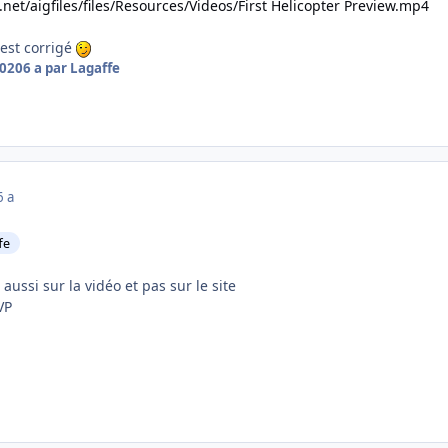
net/aigfiles/files/Resources/Videos/First Helicopter Preview.mp4
 est corrigé
2020
6 a
par Lagaffe
6 a
fe
aussi sur la vidéo et pas sur le site
VP