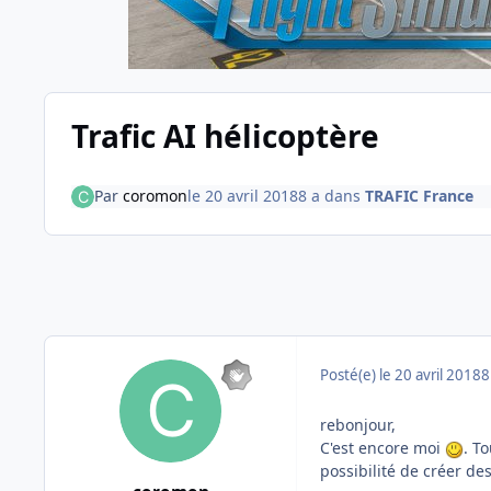
Trafic AI hélicoptère
Par
coromon
le 20 avril 2018
8 a
dans
TRAFIC France
Posté(e)
le 20 avril 2018
8
rebonjour,
C'est encore moi
. T
possibilité de créer de