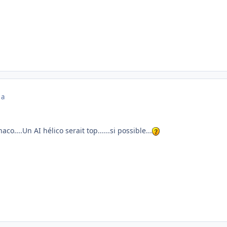
 a
o....Un AI hélico serait top......si possible...