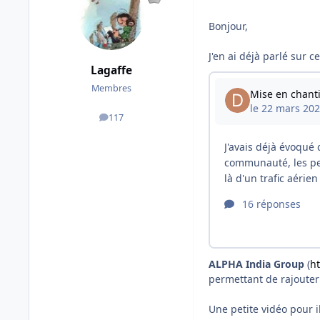
Bonjour,
J'en ai déjà parlé sur c
Lagaffe
Membres
117
messages
ALPHA India Group
(
ht
permettant de rajouter
Une petite vidéo pour il