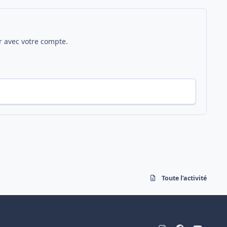
 avec votre compte.
Toute l’activité
i
f
y