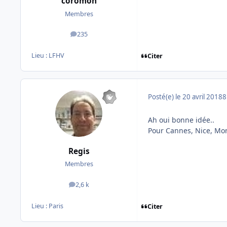
coromon
Membres
235
messages
Lieu :
LFHV
Citer
Posté(e)
le 20 avril 2018
8
Ah oui bonne idée..
Pour Cannes, Nice, Monac
Regis
Membres
2,6 k
messages
Lieu :
Paris
Citer