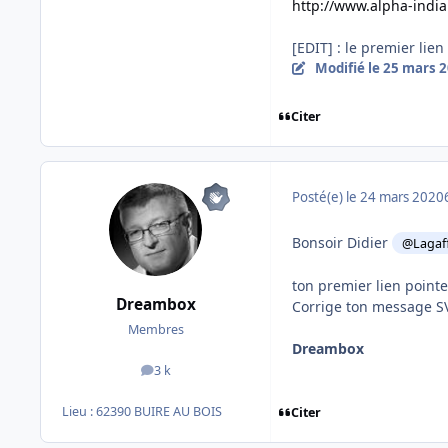
http://www.alpha-india.
[EDIT] : le premier lien
Modifié
le 25 mars 
Citer
Posté(e)
le 24 mars 2020
Bonsoir Didier
@Lagaf
ton premier lien pointe 
Dreambox
Corrige ton message S
Membres
Dreambox
3 k
messages
Lieu :
62390 BUIRE AU BOIS
Citer