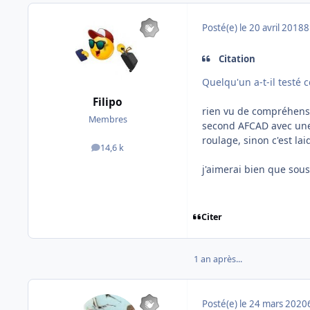
Posté(e)
le 20 avril 2018
8
Citation
Quelqu'un a-t-il testé c
Filipo
rien vu de compréhensib
Membres
second AFCAD avec une 
roulage, sinon c'est la
14,6 k
messages
j'aimerai bien que sous 
Citer
1 an après...
Posté(e)
le 24 mars 2020