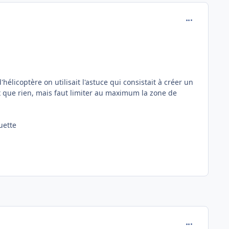
comment_174
hélicoptère on utilisait l'astuce qui consistait à créer un
x que rien, mais faut limiter au maximum la zone de
uette
comment_216