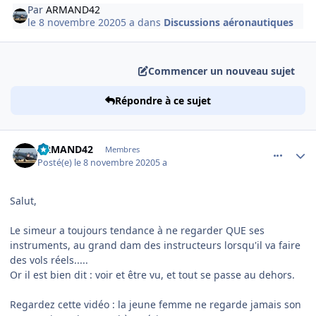
Par
ARMAND42
le 8 novembre 2020
5 a
dans
Discussions aéronautiques
Commencer un nouveau sujet
Répondre à ce sujet
comment_232171
Author stats
ARMAND42
Membres
Posté(e)
le 8 novembre 2020
5 a
Salut,
Le simeur a toujours tendance à ne regarder QUE ses
instruments, au grand dam des instructeurs lorsqu'il va faire
des vols réels.....
Or il est bien dit : voir et être vu, et tout se passe au dehors.
Regardez cette vidéo : la jeune femme ne regarde jamais son