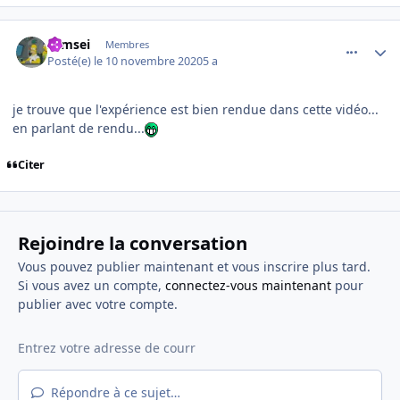
comment_232224
Author stats
symsei
Membres
Posté(e)
le 10 novembre 2020
5 a
je trouve que l'expérience est bien rendue dans cette vidéo...
en parlant de rendu...
Citer
Rejoindre la conversation
Vous pouvez publier maintenant et vous inscrire plus tard.
Si vous avez un compte,
connectez-vous maintenant
pour
publier avec votre compte.
Répondre à ce sujet…