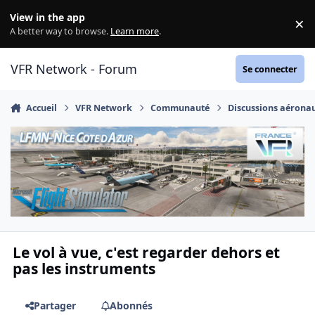
Aller au contenu
View in the app
×
Di
A better way to browse.
Learn more
.
VFR Network - Forum
Se connecter
Accueil
VFR Network
Communauté
Discussions aérona
Le vol à vue, c'est regarder dehors et
pas les instruments
Partager
Abonnés