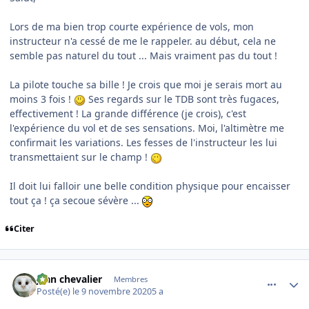
Lors de ma bien trop courte expérience de vols, mon
instructeur n'a cessé de me le rappeler. au début, cela ne
semble pas naturel du tout ... Mais vraiment pas du tout !
La pilote touche sa bille ! Je crois que moi je serais mort au
moins 3 fois !
Ses regards sur le TDB sont très fugaces,
effectivement !
La grande différence (je crois), c'est
l'expérience du vol et de ses sensations. Moi, l'altimètre me
confirmait les variations. Les fesses de l'instructeur les lui
transmettaient sur le champ !
Il doit lui falloir une belle condition physique pour encaisser
tout ça ! ça secoue sévère ...
Citer
comment_232192
Author stats
jean chevalier
Membres
Posté(e)
le 9 novembre 2020
5 a