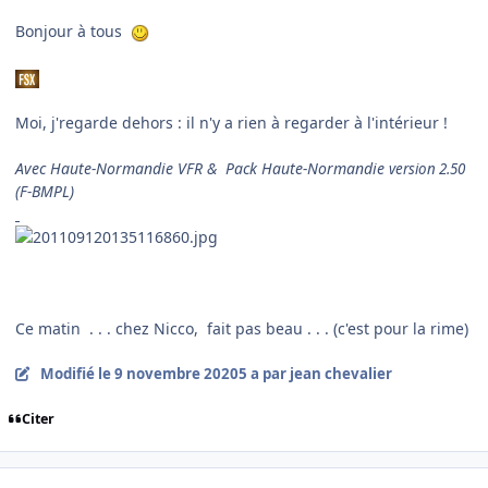
Bonjour à tous
Moi, j'regarde dehors : il n'y a rien à regarder à l'intérieur !
Avec Haute-Normandie VFR &
Pack Haute-Normandie
version 2.50
(F-BMPL)
Ce matin . . . chez Nicco, fait pas beau . . . (c'est pour la rime)
Modifié
le 9 novembre 2020
5 a
par jean chevalier
Citer
comment_232193
Author stats