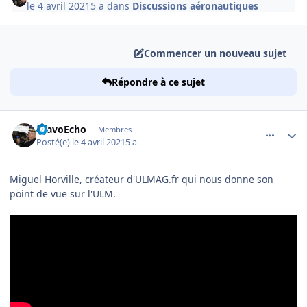
le 4 avril 2021
5 a
dans
Discussions aéronautiques
Commencer un nouveau sujet
Répondre à ce sujet
comment_236492
Author stats
BravoEcho
Membres
Posté(e)
le 4 avril 2021
5 a
Miguel Horville, créateur d'ULMAG.fr qui nous donne son
point de vue sur l'ULM.