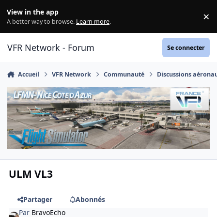
Aller au contenu
View in the app
×
Di
A better way to browse.
Learn more
.
VFR Network - Forum
Se connecter
Accueil
VFR Network
Communauté
Discussions aérona
ULM VL3
Partager
Abonnés
Par
BravoEcho