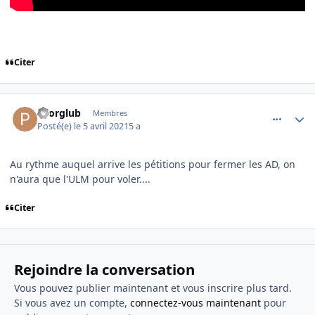
Citer
comment_236500
Author stats
Pzorglub
Membres
Posté(e)
le 5 avril 2021
5 a
Au rythme auquel arrive les pétitions pour fermer les AD, on
n'aura que l'ULM pour voler....
Citer
Rejoindre la conversation
Vous pouvez publier maintenant et vous inscrire plus tard.
Si vous avez un compte,
connectez-vous maintenant
pour