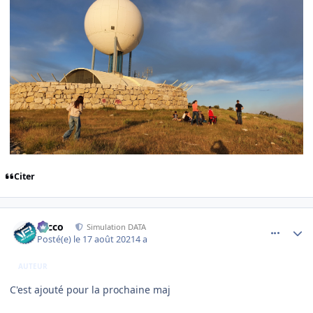
Citer
comment_239822
Author stats
Nicco
Simulation DATA
Posté(e)
le 17 août 2021
4 a
AUTEUR
C'est ajouté pour la prochaine maj