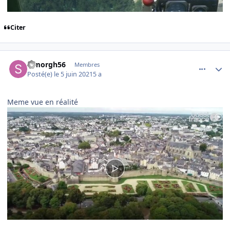
Citer
comment_238689
Author stats
Simorgh56
Membres
Posté(e)
le 5 juin 2021
5 a
Meme vue en réalité