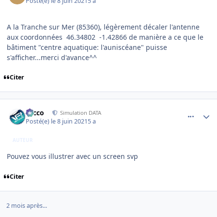
Posté(e)
le 8 juin 2021
5 a
A la Tranche sur Mer (85360), légèrement décaler l'antenne
aux coordonnées 46.34802 -1.42866 de manière a ce que le
bâtiment "centre aquatique: l'auniscéane" puisse
s'afficher...merci d'avance^^
Citer
comment_238733
Author stats
Nicco
Simulation DATA
Posté(e)
le 8 juin 2021
5 a
AUTEUR
Pouvez vous illustrer avec un screen svp
Citer
2 mois après...