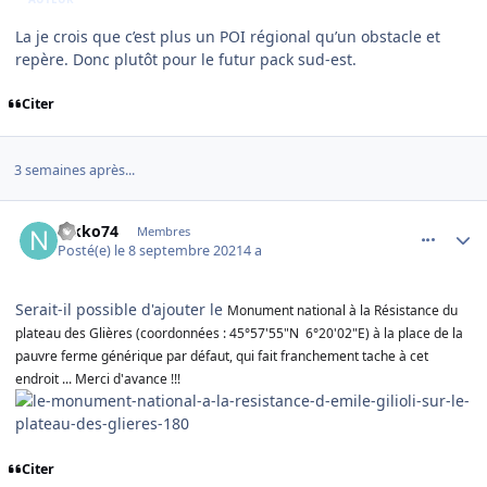
La je crois que c’est plus un POI régional qu’un obstacle et
repère. Donc plutôt pour le futur pack sud-est.
Citer
3 semaines après...
comment_240049
Author stats
nikko74
Membres
Posté(e)
le 8 septembre 2021
4 a
Serait-il possible d'ajouter le
Monument national à la Résistance du
plateau des Glières (coordonnées
: 45°57'55"N 6°20'02"E) à la place de la
pauvre ferme générique par défaut, qui fait franchement tache à cet
endroit ... Merci d'avance !!!
Citer