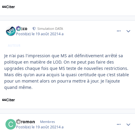
Citer
comment_239846
Author stats
Nicco
Simulation DATA
Posté(e)
le 19 août 2021
4 a
AUTEUR
Je n'ai pas l'impression que MS ait définitivement arrêté sa
politique en matière de LOD. On ne peut pas faire des
upgrades chaque fois que MS teste de nouvelles restrictions.
Mais dès qu'on aura acquis la quasi certitude que c'est stable
pour un moment alors on pourra mettre à jour. Je l'ajoute
quand même.
Citer
comment_239847
Author stats
coromon
Membres
Posté(e)
le 19 août 2021
4 a