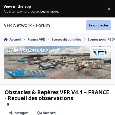
Aller au contenu
View in the app
×
Di
A better way to browse.
Learn more
.
VFR Network - Forum
Se connecter
Accueil
France VFR
Scènes disponibles
Scènes pour P3D
Obstacles & Repères VFR V4.1 – FRANCE
- Recueil des observations
Partager
Abonnés