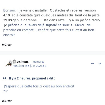
Bonsoir.
, je viens d'installer Obstacles et repères version
4.10 et je constate qu'a quelques mètres du bout de la piste
29 d'Agen la garenne , juste dans l'axe il y a un pylône radio
.Je
précise que j'avais déjà signalé ce soucis . Merci de
prendre en compte ! J'espère que cette fois ci c'est au bon
endroit
Citer
comment_238696
Author stats
Phoximus
Membres
Posté(e)
le 6 juin 2021
5 a
Il y a 2 heures, propanel a dit :
J'espère que cette fois ci c'est au bon endroit
???
Citer