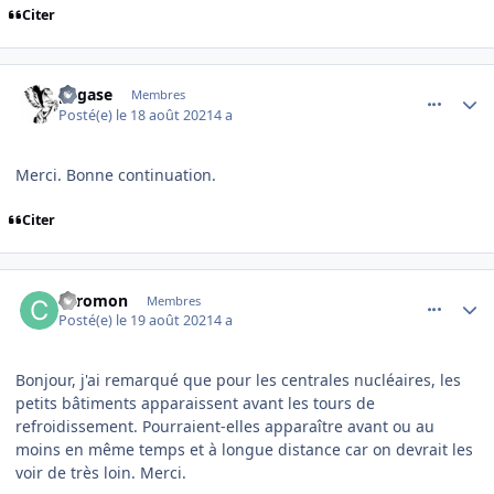
Citer
comment_239841
Author stats
pegase
Membres
Posté(e)
le 18 août 2021
4 a
Merci. Bonne continuation.
Citer
comment_239845
Author stats
coromon
Membres
Posté(e)
le 19 août 2021
4 a
Bonjour, j'ai remarqué que pour les centrales nucléaires, les
petits bâtiments apparaissent avant les tours de
refroidissement. Pourraient-elles apparaître avant ou au
moins en même temps et à longue distance car on devrait les
voir de très loin. Merci.