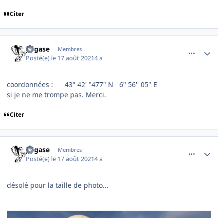
Citer
comment_239820
Author stats
pegase
Membres
Posté(e)
le 17 août 2021
4 a
coordonnées
: 43° 42' ''477" N 6° 56'' 05" E
si je ne me trompe pas. Merci.
Citer
comment_239821
Author stats
pegase
Membres
Posté(e)
le 17 août 2021
4 a
désolé pour la taille de photo...