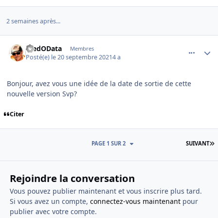
2 semaines après...
comment_240237
Author stats
FredOData
Membres
Posté(e)
le 20 septembre 2021
4 a
Bonjour, avez vous une idée de la date de sortie de cette
nouvelle version Svp?
Citer
D
PAGE 1 SUR 2
SUIVANT
Rejoindre la conversation
Vous pouvez publier maintenant et vous inscrire plus tard.
Si vous avez un compte,
connectez-vous maintenant
pour
publier avec votre compte.