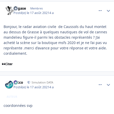
comment_239817
Author stats
pegase
Membres
Posté(e)
le 17 août 2021
4 a
Bonjour, le radar aviation civile de Caussols du haut montet
au dessus de Grasse à quelques nautiques de vol de cannes
mandelieu figure-il parmi les obstacles représentés ? J’ai
acheté la scène sur la boutique msfs 2020 et je ne l’ai pas vu
représente .merci d’avance pour votre réponse et votre aide.
cordialement.
Citer
comment_239818
Author stats
Nicco
Simulation DATA
Posté(e)
le 17 août 2021
4 a
AUTEUR
coordonnées svp