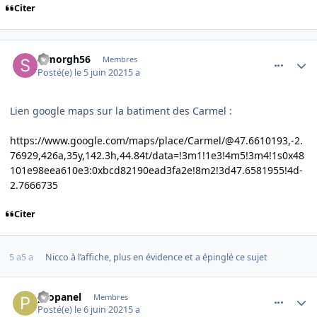
Citer
comment_238690
Author stats
Simorgh56
Membres
Posté(e)
le 5 juin 2021
5 a
Lien google maps sur la batiment des Carmel
:
https://www.google.com/maps/place/Carmel/@47.6610193,-2.
76929,426a,35y,142.3h,44.84t/data=!3m1!1e3!4m5!3m4!1s0x48
101e98eea610e3:0xbcd82190ead3fa2e!8m2!3d47.6581955!4d-
2.7666735
Citer
5 a
5 a
Nicco
à l’affiche, plus en évidence et a épinglé ce sujet
comment_238693
Author stats
propanel
Membres
Posté(e)
le 6 juin 2021
5 a