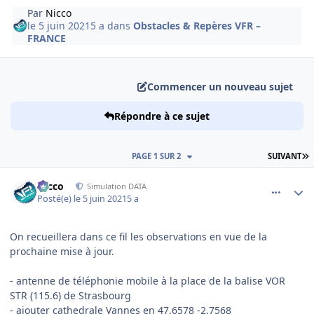
Par
Nicco
le 5 juin 2021
5 a
dans
Obstacles & Repères VFR –
FRANCE
Commencer un nouveau sujet
Répondre à ce sujet
D
PAGE 1 SUR 2
SUIVANT
comment_238663
Author stats
Nicco
Simulation DATA
Posté(e)
le 5 juin 2021
5 a
On recueillera dans ce fil les observations en vue de la
prochaine mise à jour.
- antenne de téléphonie mobile à la place de la balise VOR
STR (115.6) de Strasbourg
- ajouter cathedrale Vannes en 47.6578 -2.7568