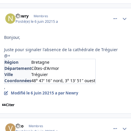
comment_238698
Author stats
Newry
Membres
Posté(e)
le 6 juin 2021
5 a
Bonjour,
Juste pour signaler l'absence de la cathédrale de Tréguier
@+
Région
Bretagne
Département
Côtes-d'Armor
Ville
Tréguier
Coordonnées
48° 47′ 16″ nord, 3° 13′ 51″ ouest
,
Modifié
le 6 juin 2021
5 a
par Newry
Citer
comment_238729
Author stats
vico
Membres