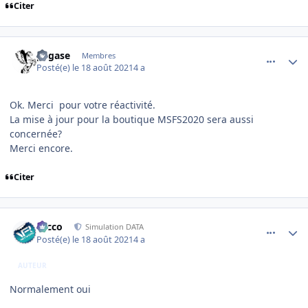
Citer
comment_239836
Author stats
pegase
Membres
Posté(e)
le 18 août 2021
4 a
Ok. Merci pour votre réactivité.
La mise à jour pour la boutique MSFS2020 sera aussi
concernée?
Merci encore.
Citer
comment_239839
Author stats
Nicco
Simulation DATA
Posté(e)
le 18 août 2021
4 a
AUTEUR
Normalement oui