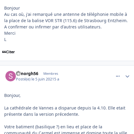
Bonjour
Au cas où, j'ai remarqué une antenne de téléphonie mobile à
la place de la balise VOR STR (115.6) de Strasbourg Entzheim.
A confirmer ou infirmer par d'autres utilisateurs.
Merci
L
Citer
comment_238688
Author stats
Simorgh56
Membres
Posté(e)
le 5 juin 2021
5 a
Bonjour,
La cathédrale de Vannes a disparue depuis la 4.10. Elle etait
présente dans la version précedente.
Votre batiment (basilique ?) en lieu et place de la
communauté du Carmel est immense et domine toute la ville