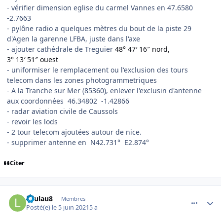
- vérifier dimension eglise du carmel Vannes en 47.6580
-2.7663
- pylône radio a quelques mètres du bout de la piste 29
d'Agen la garenne LFBA, juste dans l'axe
- ajouter cathédrale de Treguier
48° 47′ 16″ nord,
3° 13′ 51″ ouest
- uniformiser le remplacement ou l'exclusion des tours
telecom dans les zones photogrammetriques
- A la Tranche sur Mer (85360), enlever l'exclusin d'antenne
aux coordonnées 46.34802 -1.42866
- radar aviation civile de Caussols
- revoir les lods
- 2 tour telecom ajoutées autour de nice.
- supprimer antenne en N42.731° E2.874°
Citer
comment_238686
Author stats
Laulau8
Membres
Posté(e)
le 5 juin 2021
5 a