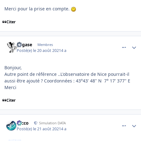
Merci pour la prise en compte.
Citer
comment_239855
Author stats
pegase
Membres
Posté(e)
le 20 août 2021
4 a
Bonjour,
Autre point de référence ..L'observatoire de Nice pourrait-il
aussi être ajouté ? Coordonnées : 43°43' 48" N 7° 17' 377" E
Merci
Citer
comment_239859
Author stats
Nicco
Simulation DATA
Posté(e)
le 21 août 2021
4 a
AUTEUR