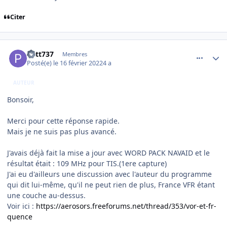
Citer
comment_242137
Author stats
Patt737
Membres
Posté(e)
le 16 février 2022
4 a
AUTEUR
Bonsoir,
Merci pour cette réponse rapide.
Mais je ne suis pas plus avancé.
J'avais déjà fait la mise a jour avec WORD PACK NAVAID et le
résultat était
:
109 MHz pour TIS.(1ere capture)
J'ai eu d'ailleurs une discussion avec l'auteur du programme
qui dit lui-même, qu'il ne peut rien de plus, France VFR étant
une couche au-dessus.
Voir ici
:
https://aerosors.freeforums.net/thread/353/vor-et-fr-
quence