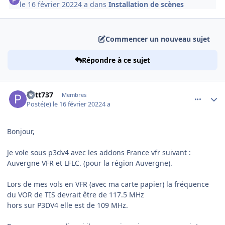
le 16 février 2022
4 a
dans
Installation de scènes
Commencer un nouveau sujet
Répondre à ce sujet
comment_242135
Author stats
Patt737
Membres
Posté(e)
le 16 février 2022
4 a
Bonjour,
Je vole sous p3dv4 avec les addons France vfr suivant
:
Auvergne VFR et LFLC. (pour la région Auvergne).
Lors de mes vols en VFR (avec ma carte papier) la fréquence
du VOR de TIS devrait être de 117.5 MHz
hors sur P3DV4 elle est de 109 MHz.