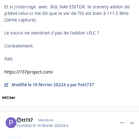
Et si j'interroge avec BGL NAV EDITOR le scenery addon de
p3dv4 celui-ci me dit que le vor de TIS est bien à 117.5 MHz.
(2éme capture)
Le soucis ne viendrait-il pas de l'addon LFLC ?
Cordialement.
Patt.
https://737project.com/
Modifié
le 16 février 2022
4 a
par Patt737
Citer
comment_242138
Author stats
Patt737
Membres
Posté(e)
le 16 février 2022
4 a
AUTEUR