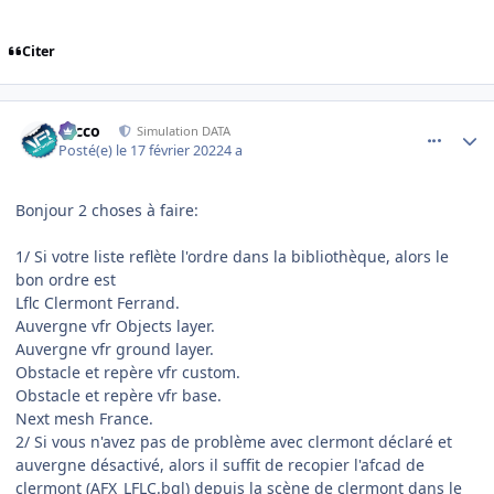
Citer
comment_242149
Author stats
Nicco
Simulation DATA
Posté(e)
le 17 février 2022
4 a
Bonjour 2 choses à faire:
1/ Si votre liste reflète l'ordre dans la bibliothèque, alors le
bon ordre est
Lflc Clermont Ferrand.
Auvergne vfr Objects layer.
Auvergne vfr ground layer.
Obstacle et repère vfr custom.
Obstacle et repère vfr base.
Next mesh France.
2/ Si vous n'avez pas de problème avec clermont déclaré et
auvergne désactivé, alors il suffit de recopier l'afcad de
clermont (AFX_LFLC.bgl) depuis la scène de clermont dans le