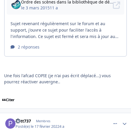
Une fois l'afcad COPIE (je n'ai pas écrit déplacé...) vous
pourrez réactiver auvergne..
Citer
comment_242156
Author stats
Patt737
Membres
Posté(e)
le 17 février 2022
4 a