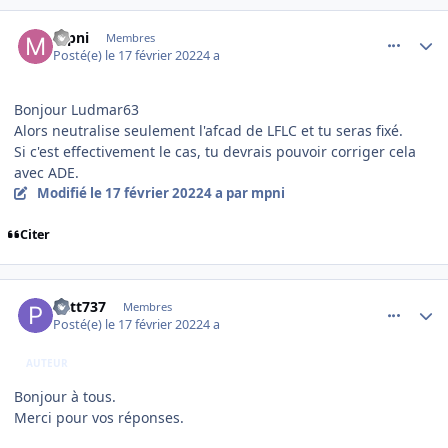
comment_242145
Author stats
mpni
Membres
Posté(e)
le 17 février 2022
4 a
Bonjour Ludmar63
Alors neutralise seulement l'afcad de LFLC et tu seras fixé.
Si c'est effectivement le cas, tu devrais pouvoir corriger cela
avec ADE.
Modifié
le 17 février 2022
4 a
par mpni
Citer
comment_242148
Author stats
Patt737
Membres
Posté(e)
le 17 février 2022
4 a
AUTEUR
Bonjour à tous.
Merci pour vos réponses.