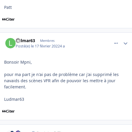
Patt
Citer
comment_242153
Author stats
ludmar63
Membres
Posté(e)
le 17 février 2022
4 a
Bonsoir Mpni,
pour ma part je n'ai pas de problème car j'ai supprimé les
navaids des scènes VFR afin de pouvoir les mettre à jour
facilement.
Ludmar63
Citer
comment_242154
Author stats