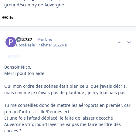
ground/scenery de Auvergne.
Citer
comment_242151
Author stats
Patt737
Membres
Posté(e)
le 17 février 2022
4 a
AUTEUR
Bonsoir Nico,
Merci pout ton aide.
Oui mon ordre des scènes était bien celui que j'avais décris,
mais comme je n'avais pas de plantage , je n'y touchais pas.
Tu me conseilles donc de mettre les aéroports en premier, car
j'en ai d'autres
:
Lille/Rennes ect...
Et une fois l'afcad déplacé, le faite de laisser décoché
Auvergne vfr ground layer ne va pas me faire perdre des
choses ?