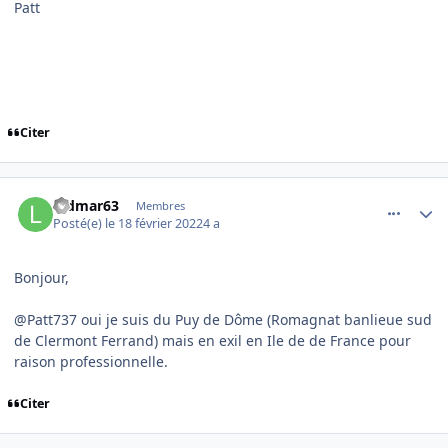
Patt
Citer
comment_242158
Author stats
ludmar63
Membres
Posté(e)
le 18 février 2022
4 a
Bonjour,
@Patt737 oui je suis du Puy de Dôme (Romagnat banlieue sud
de Clermont Ferrand) mais en exil en Ile de de France pour
raison professionnelle.
Citer