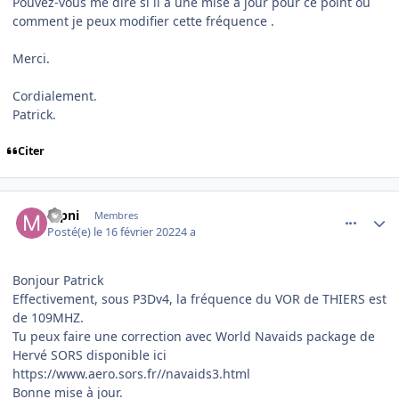
Pouvez-vous me dire si il a une mise a jour pour ce point ou
comment je peux modifier cette fréquence .
Merci.
Cordialement.
Patrick.
Citer
comment_242136
Author stats
mpni
Membres
Posté(e)
le 16 février 2022
4 a
Bonjour Patrick
Effectivement, sous P3Dv4, la fréquence du VOR de THIERS est
de 109MHZ.
Tu peux faire une correction avec World Navaids package de
Hervé SORS disponible ici
https://www.aero.sors.fr//navaids3.html
Bonne mise à jour.