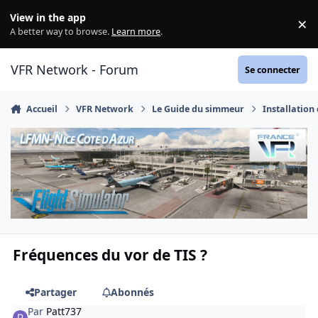
Aller au contenu
View in the app
×
Di
A better way to browse.
Learn more
.
VFR Network - Forum
Se connecter
Accueil
VFR Network
Le Guide du simmeur
Installation
Fréquences du vor de TIS ?
Partager
Abonnés
Par
Patt737