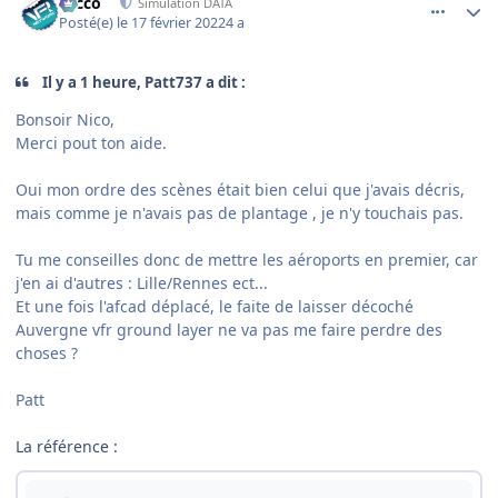
Nicco
Simulation DATA
Posté(e)
le 17 février 2022
4 a
Il y a 1 heure, Patt737 a dit :
Bonsoir Nico,
Merci pout ton aide.
Oui mon ordre des scènes était bien celui que j'avais décris,
mais comme je n'avais pas de plantage , je n'y touchais pas.
Tu me conseilles donc de mettre les aéroports en premier, car
j'en ai d'autres
:
Lille/Rennes ect...
Et une fois l'afcad déplacé, le faite de laisser décoché
Auvergne vfr ground layer ne va pas me faire perdre des
choses ?
Patt
La référence
: