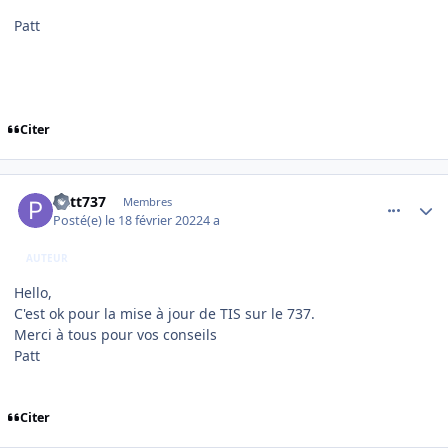
Patt
Citer
comment_242167
Author stats
Patt737
Membres
Posté(e)
le 18 février 2022
4 a
AUTEUR
Hello,
C'est ok pour la mise à jour de TIS sur le 737.
Merci à tous pour vos conseils
Patt
Citer