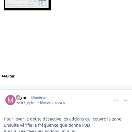
Citer
comment_242140
Author stats
mpni
Membres
Posté(e)
le 17 février 2022
4 a
Pour lever le doute désactive les addons qui couvre la zone.
Ensuite vérifie la fréquence que donne P3D.
Puis tu réactives les addons un à un.