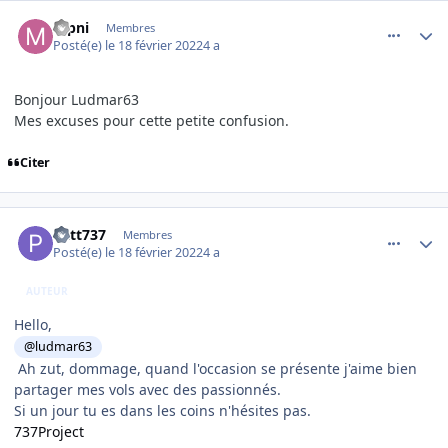
comment_242160
Author stats
mpni
Membres
Posté(e)
le 18 février 2022
4 a
Bonjour Ludmar63
Mes excuses pour cette petite confusion.
Citer
comment_242161
Author stats
Patt737
Membres
Posté(e)
le 18 février 2022
4 a
AUTEUR
Hello,
@ludmar63
Ah zut, dommage, quand l'occasion se présente j'aime bien
partager mes vols avec des passionnés.
Si un jour tu es dans les coins n'hésites pas.
737Project