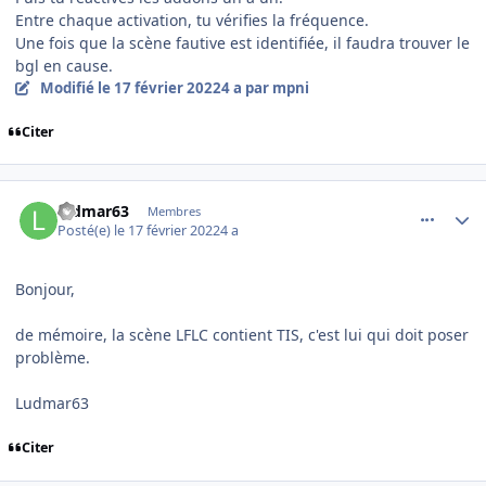
Entre chaque activation, tu vérifies la fréquence.
Une fois que la scène fautive est identifiée, il faudra trouver le
bgl en cause.
Modifié
le 17 février 2022
4 a
par mpni
Citer
comment_242143
Author stats
ludmar63
Membres
Posté(e)
le 17 février 2022
4 a
Bonjour,
de mémoire, la scène LFLC contient TIS, c'est lui qui doit poser
problème.
Ludmar63
Citer