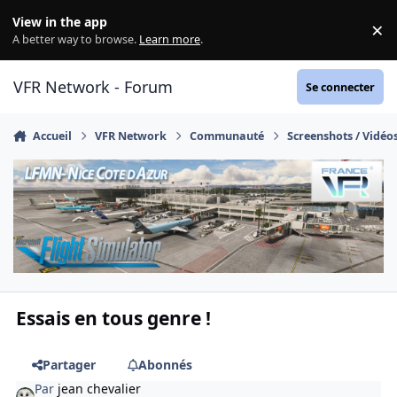
Aller au contenu
View in the app
×
Di
A better way to browse.
Learn more
.
VFR Network - Forum
Se connecter
Accueil
VFR Network
Communauté
Screenshots / Vidéo
Essais en tous genre !
Partager
Abonnés
Par
jean chevalier