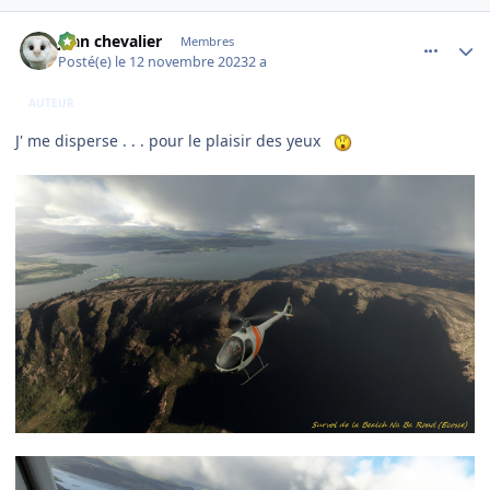
comment_247272
Author stats
jean chevalier
Membres
Posté(e)
le 12 novembre 2023
2 a
AUTEUR
J' me disperse . . . pour le plaisir des yeux