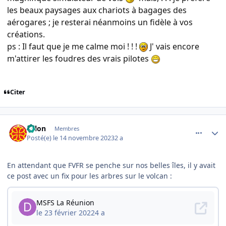
les beaux paysages aux chariots à bagages des
aérogares ; je resterai néanmoins un fidèle à vos
créations.
ps : Il faut que je me calme moi ! ! !
J' vais encore
m'attirer les foudres des vrais pilotes
Citer
comment_247297
Author stats
solon
Membres
Posté(e)
le 14 novembre 2023
2 a
En attendant que FVFR se penche sur nos belles îles, il y avait
ce post avec un fix pour les arbres sur le volcan :