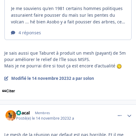
Je sais aussi que Taburet à produit un mesh (payant) de 5m
pour améliorer le relief de l'île sous MSFS.
Mais je ne pourrai dire si tout ça est encore d'actualité
Modifié
le 14 novembre 2023
2 a
par solon
Citer
comment_247303
Author stats
Chacal
Membres
Posté(e)
le 14 novembre 2023
2 a
Le mesh de la réunion par defaut est pas horrible. Et il me