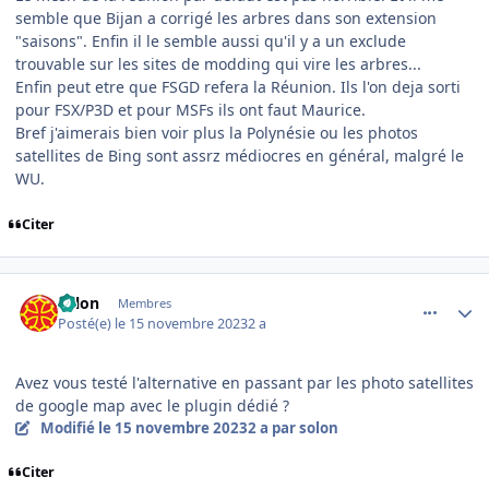
semble que Bijan a corrigé les arbres dans son extension
"saisons". Enfin il le semble aussi qu'il y a un exclude
trouvable sur les sites de modding qui vire les arbres...
Enfin peut etre que FSGD refera la Réunion. Ils l'on deja sorti
pour FSX/P3D et pour MSFs ils ont faut Maurice.
Bref j'aimerais bien voir plus la Polynésie ou les photos
satellites de Bing sont assrz médiocres en général, malgré le
WU.
Citer
comment_247305
Author stats
solon
Membres
Posté(e)
le 15 novembre 2023
2 a
Avez vous testé l'alternative en passant par les photo satellites
de google map avec le plugin dédié ?
Modifié
le 15 novembre 2023
2 a
par solon
Citer