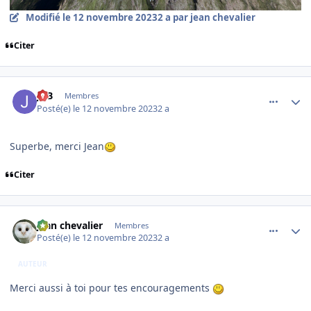
Modifié
le 12 novembre 2023
2 a
par jean chevalier
Citer
comment_247273
Author stats
JPB
Membres
Posté(e)
le 12 novembre 2023
2 a
Superbe, merci Jean
Citer
comment_247274
Author stats
jean chevalier
Membres
Posté(e)
le 12 novembre 2023
2 a
AUTEUR
Merci aussi à toi pour tes encouragements