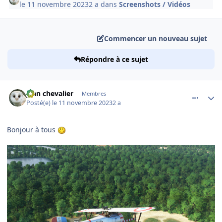
le 11 novembre 2023
2 a
dans
Screenshots / Vidéos
Commencer un nouveau sujet
Répondre à ce sujet
comment_247265
Author stats
jean chevalier
Membres
Posté(e)
le 11 novembre 2023
2 a
Bonjour à tous