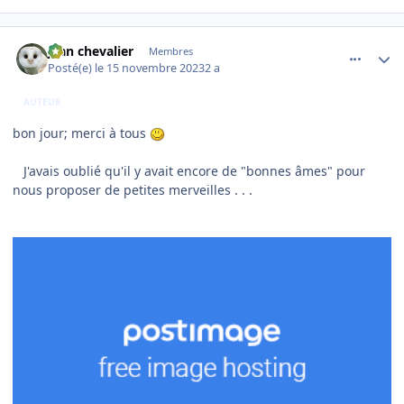
comment_247310
Author stats
jean chevalier
Membres
Posté(e)
le 15 novembre 2023
2 a
AUTEUR
bon jour; merci à tous
J'avais oublié qu'il y avait encore de "bonnes âmes" pour
nous proposer de petites merveilles . . .