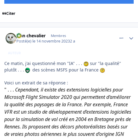
Citer
comment_247289
Author stats
jean chevalier
Membres
Posté(e)
le 14 novembre 2023
2 a
AUTEUR
Ce matin, j'ai questionné mon "IA" . . .
sur "la qualité"
plutôt . . .
des scènes MSFS pour la France
Voici un extrait de sa réponse
:
" . . .
Cependant, il existe des extensions logicielles pour
Microsoft Flight Simulator 2020 qui permettent d’améliorer
la qualité des paysages de la France. Par exemple, France
VFR est un studio de développement d’extensions logicielles
pour la simulation de vol créé en 2004 en Bretagne près de
Rennes.
Ils proposent des décors photoréalistes basés sur
de vraies photos aériennes le plus souvent d’origine IGN