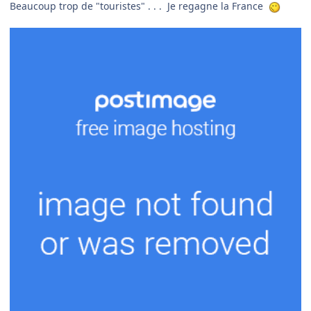
Beaucoup trop de "touristes" . . . Je regagne la France