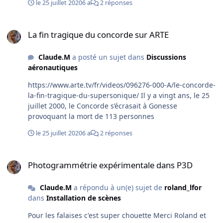
le 25 juillet 2020
6 a
2 réponses
La fin tragique du concorde sur ARTE
La fin tragique du concorde sur ARTE
Claude.M
a posté un sujet dans
Discussions
aéronautiques
https://www.arte.tv/fr/videos/096276-000-A/le-concorde-
la-fin-tragique-du-supersonique/ Il y a vingt ans, le 25
juillet 2000, le Concorde s’écrasait à Gonesse
provoquant la mort de 113 personnes
le 25 juillet 2020
6 a
2 réponses
Photogrammétrie expérimentale dans P3D
Photogrammétrie expérimentale dans P3D
Claude.M
a répondu à un(e) sujet de
roland_lfor
dans
Installation de scènes
Pour les falaises c'est super chouette Merci Roland et