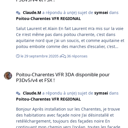
Claude.M
a répondu à un(e) sujet de
symsei
dans
Poitou-Charentes VFR REGIONAL
Salut Laurent et Alain En fait Laurent m'a mis sur la voie
Ce n'est même pas dans poitou charente, c'est dans
aquitaine nord que j'ai un soucis, et comme aquitaine et
poitou emboite comme des marches d'escalier, c'est
pour ça qu'une zone était bonne et l'autre non Je vais
le 29 septembre 2020
5 a
36 réponses
résoudre le problème Merci à vous 2
Poitou-Charentes VFR 3DA disponible pour P3Dv5/v4 et FSX !
Poitou-Charentes VFR 3DA disponible pour
P3Dv5/v4 et FSX !
Claude.M
a répondu à un(e) sujet de
symsei
dans
Poitou-Charentes VFR REGIONAL
Bonjour Après installation sur les Charentes, je trouve
des habitations avec façade noire J'ai désinstallé et
retéléchargement, toujours des façades noire En
continuant mon chemin vers l'océan, toutes les façades