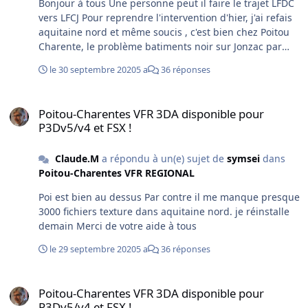
Bonjour à tous Une personne peut il faire le trajet LFDC
vers LFCJ Pour reprendre l'intervention d'hier, j'ai refais
aquitaine nord et même soucis , c'est bien chez Poitou
Charente, le problème batiments noir sur Jonzac par
exemple. Je suis en V5, je vais vérifier sur V4 impeccable
le 30 septembre 2020
5 a
36 réponses
je crois avoir compris, je suppose qu'à l'installation des
fichiers texture vont dans le word, ou un truc comme ça,
Poitou-Charentes VFR 3DA disponible pour P3Dv5/v4 et FSX !
je comprend pourquoi certain décompresse dans un
Poitou-Charentes VFR 3DA disponible pour
dossier, exemple MPNI je vais refaire V5 et c'est OK
P3Dv5/v4 et FSX !
Demain je vois Picardie qui doit avoir les même soucis,
même installation Plus embétant une bande entre
Claude.M
a répondu à un(e) sujet de
symsei
dans
aquitaine et poitou ???? N45°15.93 LW0°26.66
Poitou-Charentes VFR REGIONAL
Poi est bien au dessus Par contre il me manque presque
3000 fichiers texture dans aquitaine nord. je réinstalle
demain Merci de votre aide à tous
le 29 septembre 2020
5 a
36 réponses
Poitou-Charentes VFR 3DA disponible pour P3Dv5/v4 et FSX !
Poitou-Charentes VFR 3DA disponible pour
P3Dv5/v4 et FSX !