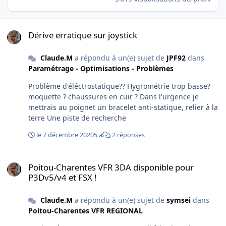
Dérive erratique sur joystick
Dérive erratique sur joystick
Claude.M
a répondu à un(e) sujet de
JPF92
dans
Paramétrage - Optimisations - Problèmes
Problème d'éléctrostatique?? Hygrométrie trop basse?
moquette ? chaussures en cuir ? Dans l'urgence je
mettrais au poignet un bracelet anti-statique, relier à la
terre Une piste de recherche
le 7 décembre 2020
5 a
2 réponses
Poitou-Charentes VFR 3DA disponible pour P3Dv5/v4 et FSX !
Poitou-Charentes VFR 3DA disponible pour
P3Dv5/v4 et FSX !
Claude.M
a répondu à un(e) sujet de
symsei
dans
Poitou-Charentes VFR REGIONAL