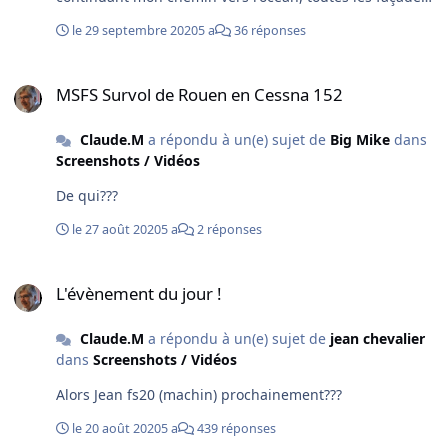
sont au rendez vous Il semblerait que ce soit une
le 29 septembre 2020
5 a
36 réponses
zone??? LAT N45°12.17" LON N0° 20.64"
MSFS Survol de Rouen en Cessna 152
MSFS Survol de Rouen en Cessna 152
Claude.M
a répondu à un(e) sujet de
Big Mike
dans
Screenshots / Vidéos
De qui???
le 27 août 2020
5 a
2 réponses
L'évènement du jour !
L'évènement du jour !
Claude.M
a répondu à un(e) sujet de
jean chevalier
dans
Screenshots / Vidéos
Alors Jean fs20 (machin) prochainement???
le 20 août 2020
5 a
439 réponses