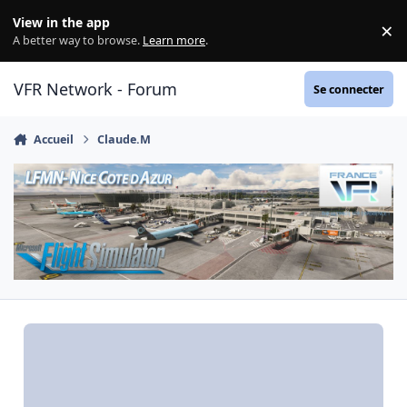
Aller au contenu
View in the app
×
Di
A better way to browse.
Learn more
.
VFR Network - Forum
Se connecter
Accueil
Claude.M