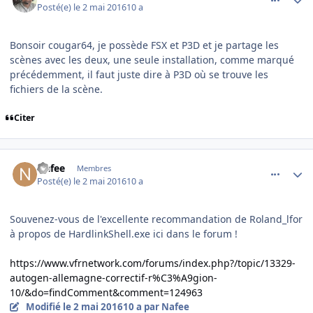
Posté(e)
le 2 mai 2016
10 a
Bonsoir cougar64, je possède FSX et P3D et je partage les
scènes avec les deux, une seule installation, comme marqué
précédemment, il faut juste dire à P3D où se trouve les
fichiers de la scène.
Citer
comment_128250
Author stats
Nafee
Membres
Posté(e)
le 2 mai 2016
10 a
Souvenez-vous de l'excellente recommandation de Roland_lfor
à propos de HardlinkShell.exe ici dans le forum !
https://www.vfrnetwork.com/forums/index.php?/topic/13329-
autogen-allemagne-correctif-r%C3%A9gion-
10/&do=findComment&comment=124963
Modifié
le 2 mai 2016
10 a
par Nafee