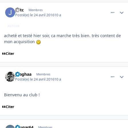
comment_127905
Author stats
jeftc
Membres
Posté(e)
le 24 avril 2016
10 a
AUTEUR
acheté et testé hier soir, ca marche très bien. très content de
mon acquisition
Citer
comment_127919
Author stats
jlsaghaa
Membres
Posté(e)
le 24 avril 2016
10 a
Bienvenu au club !
Citer
comment_128101
Author stats
cougar64
Membres