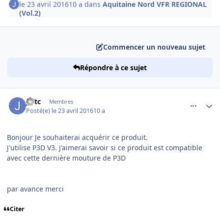
le 23 avril 2016
10 a
dans
Aquitaine Nord VFR REGIONAL
(Vol.2)
Commencer un nouveau sujet
Répondre à ce sujet
comment_127898
Author stats
jeftc
Membres
Posté(e)
le 23 avril 2016
10 a
Bonjour Je souhaiterai acquérir ce produit.
J'utilise P3D V3. J'aimerai savoir si ce produit est compatible
avec cette dernière mouture de P3D
par avance merci
Citer