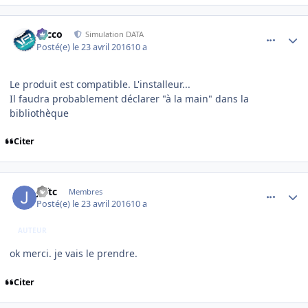
comment_127900
Author stats
Nicco
Simulation DATA
Posté(e)
le 23 avril 2016
10 a
Le produit est compatible. L'installeur...
Il faudra probablement déclarer "à la main" dans la
bibliothèque
Citer
comment_127901
Author stats
jeftc
Membres
Posté(e)
le 23 avril 2016
10 a
AUTEUR
ok merci. je vais le prendre.
Citer