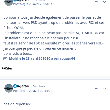
Posté(e)
le 28 avril 2016
10 a
bonjour a tous j'ai décide également de passer le pas et de
me tourner vers P3D ayant trop de problèmes avec FSX et ces
fichus OOM.
le problème est que je ne peux pas installe AQUTAINE 3D car
l'installateur ne reconnait le chemin pour P3D.
faut il se servir de FSX et ensuite migrer les scènes vers P3D?
j'avoue que je pédale un peu en ce moment..
bons vols a tous..
Modifié
le 28 avril 2016
10 a
par cougar64
Citer
comment_128144
Author stats
cougar64
Membres
Posté(e)
le 29 avril 2016
10 a
pas de réponse?