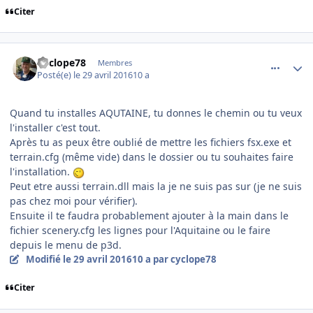
Citer
comment_128145
Author stats
Cyclope78
Membres
Posté(e)
le 29 avril 2016
10 a
Quand tu installes AQUTAINE, tu donnes le chemin ou tu veux
l'installer c'est tout.
Après tu as peux être oublié de mettre les fichiers fsx.exe et
terrain.cfg (même vide) dans le dossier ou tu souhaites faire
l'installation.
Peut etre aussi terrain.dll mais la je ne suis pas sur (je ne suis
pas chez moi pour vérifier).
Ensuite il te faudra probablement ajouter à la main dans le
fichier scenery.cfg les lignes pour l'Aquitaine ou le faire
depuis le menu de p3d.
Modifié
le 29 avril 2016
10 a
par cyclope78
Citer