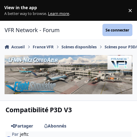
Aller au contenu
View in the app
×
Di
A better way to browse.
Learn more
.
VFR Network - Forum
Se connecter
Accueil
France VFR
Scènes disponibles
Scènes pour P3D
Compatibilité P3D V3
Partager
Abonnés
Par
jeftc