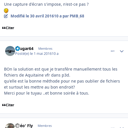
Une capture d'écran s'impose, n'est-ce pas ?
Modifié
le 30 avril 2016
10 a
par PMB_68
Citer
comment_128226
Author stats
cougar64
Membres
Posté(e)
le 1 mai 2016
10 a
BOn la solution est que je transfére manuellement tous les
fichiers de Aquitaine vfr dans p3d.
qu'elle est la bonne méthode pour ne pas oublier de fichiers
et surtout les mettre au bon endroit?
Merci pour le tuyau ..et bonne soirée à tous.
Citer
comment_128247
Author stats
Théo' Fly
Membres