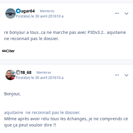
comment_128167
Author stats
cougar64
Membres
Posté(e)
le 30 avril 2016
10 a
re bonjour a tous..ca ne marche pas avec P3Dv3.2.. aquitaine
ne reconnait pas le dossier.
Citer
comment_128178
Author stats
PMB_68
Membres
Posté(e)
le 30 avril 2016
10 a
Bonjour,
aquitaine ne reconnait pas le dossier.
Même après avoir relu tous les échanges, je ne comprends ce
que ça peut vouloir dire ?!