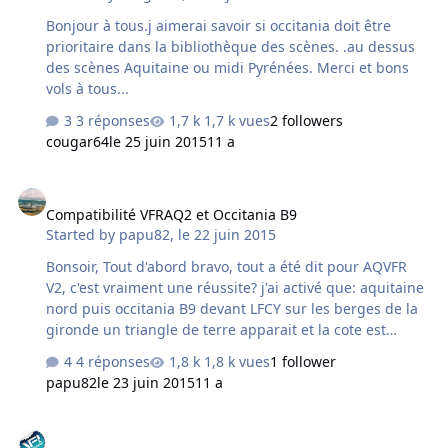
Bonjour à tous.j aimerai savoir si occitania doit être
prioritaire dans la bibliothèque des scènes. .au dessus
des scènes Aquitaine ou midi Pyrénées. Merci et bons
vols à tous...
3 réponses
1,7 k vues
2 followers
cougar64
le 25 juin 2015
11 a
Compatibilité VFRAQ2 et Occitania B9
Compatibilité VFRAQ2 et Occitania B9
Started by
papu82
,
le 22 juin 2015
Bonsoir, Tout d'abord bravo, tout a été dit pour AQVFR
V2, c'est vraiment une réussite? j'ai activé que: aquitaine
nord puis occitania B9 devant LFCY sur les berges de la
gironde un triangle de terre apparait et la cote est
double par un filet de generic je suppose. en
4 réponses
1,8 k vues
1 follower
desactivant occitania b9 patché cela disparait.cela
papu82
le 23 juin 2015
11 a
arrive-t-il qu'a moi.? il faut certainement faire un exclude
ou autre . c'est pas encore dans mes compétences.
Configuration/optimisation de la scène VFR Regional Aquitaine Vol
J'apprécie beaucoup les produits de Moustache et de ses