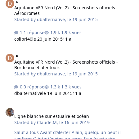
Aquitaine VFR Nord (Vol.2) - Screenshots officiels -
Aérodromes
Started by
dbalternative
,
le 19 juin 2015
1 réponse
1,9 k vues
colibri40
le 20 juin 2015
11 a
Aquitaine VFR Nord (Vol.2) - Screenshots officiels - Bordeaux et ale
Aquitaine VFR Nord (Vol.2) - Screenshots officiels -
Bordeaux et alentours
Started by
dbalternative
,
le 19 juin 2015
0 réponse
1,3 k vues
dbalternative
le 19 juin 2015
11 a
Ligne blanche sur estuaire et océan
Ligne blanche sur estuaire et océan
Started by
Claude.M
,
le 16 juin 2019
Salut à tous Avant d'alerter Alain, quelqu'un peut il
confirmer? http://meteo.arveyres.free.fr/estuaire