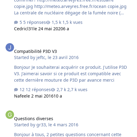
copie.jpg http://meteo.arveyres.free.fr/ocean copie.jpg
La centrale de nucléaire dégage de la fumée noire (
mauvais signe ) Bizarre je n'avais jamais remarqué avant
5 réponses
1,5 k vues
Bonne soirée à tous
Cedricl31
le 24 mai 2020
6 a
Compatibilité P3D V3
Compatibilité P3D V3
Started by
jeftc
,
le 23 avril 2016
Bonjour Je souhaiterai acquérir ce produit. J'utilise P3D
V3. J'aimerai savoir si ce produit est compatible avec
cette dernière mouture de P3D par avance merci
12 réponses
2,7 k vues
Nafee
le 2 mai 2016
10 a
Questions diverses
Questions diverses
Started by
gr33
,
le 4 mars 2016
Bonjour à tous, 2 petites questions concernant cette