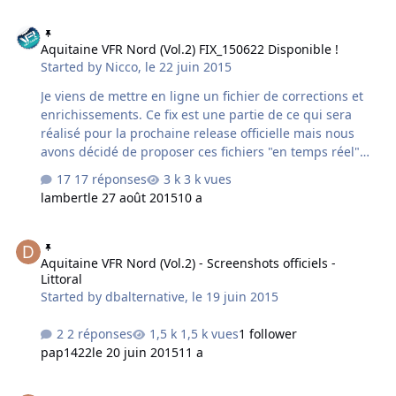
ponts - correction texture sur terminal LFBD -
Aquitaine VFR Nord (Vol.2) FIX_150622 Disponible !
remplacement des textures du bassin d'arcachon par un
Aquitaine VFR Nord (Vol.2) FIX_150622 Disponible !
jeu de textures marée haute/basse Pour activer les deux
Started by
Nicco
,
le 22 juin 2015
variations de marée du bassin d'arcachon, il suffit de
changer de mois : marée basse pour les mois impairs,
Je viens de mettre en ligne un fichier de corrections et
marée haute pour les mois p…
enrichissements. Ce fix est une partie de ce qui sera
réalisé pour la prochaine release officielle mais nous
avons décidé de proposer ces fichiers "en temps réel"
aux membres du forum. L'installation est donc manuelle
17 réponses
3 k vues
et ce FIX n'est pas un correctif officiel. FIX_150622 note: -
lambert
le 27 août 2015
10 a
retrait des doublons de manches à LFCS - correction de
2 textures de végétation - correction des voitures en
Aquitaine VFR Nord (Vol.2) - Screenshots officiels - Littoral
levitation sur le pont d'aquitaine. - correction des
Aquitaine VFR Nord (Vol.2) - Screenshots officiels -
artéfacs horizontaux sur LFDF et LFDR - correction du
Littoral
bug d'affichage de l'alphajet - correction diverses églises
Started by
dbalternative
,
le 19 juin 2015
- correction flickering sur batiments autour de LFBD -
cor…
2 réponses
1,5 k vues
1 follower
pap1422
le 20 juin 2015
11 a
Aquitaine VFR Nord (Vol.2) - Screenshots officiels - Aérodromes