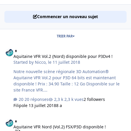
Commencer un nouveau sujet
TRIER PAR
Aquitaine VFR Vol.2 (Nord) disponible pour P3Dv4 !
Aquitaine VFR Vol.2 (Nord) disponible pour P3Dv4 !
Started by
Nicco
,
le 11 juillet 2018
Notre nouvelle scène régionale 3D Automation®
Aquitaine VFR Vol.2 pour P3D 64 bits est maintenant
disponible ! Prix : 34.90 Taille : 12 Go Disponible sur le
site France VFR.
http://www.francevfr.com/product_vfraq2p3d.htm La
20 réponses
2,3 k vues
2 followers
scène est pour P3D 64 bits seulement ! Voici la
Filipo
le 13 juillet 2018
8 a
couverture de la scène :
Aquitaine VFR Nord (Vol.2) FSX/P3D disponible !
Aquitaine VFR Nord (Vol.2) FSX/P3D disponible !