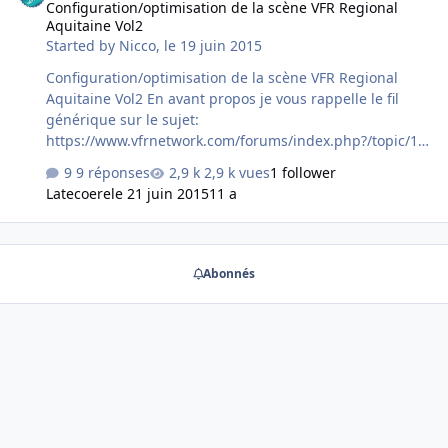
Configuration/optimisation de la scène VFR Regional
compéres, j'aimerai les faire coabiter avec AQVFR Nord .
Aquitaine Vol2
Edit admin: noyé ici ça va juste faire du bruit. je déplace
Started by
Nicco
,
le 19 juin 2015
dans un nouveau fil
Configuration/optimisation de la scène VFR Regional
Aquitaine Vol2 En avant propos je vous rappelle le fil
générique sur le sujet:
https://www.vfrnetwork.com/forums/index.php?/topic/11
798-consignes-dutilisation-et-de-paramétrage/ A
9 réponses
2,9 k vues
1 follower
l'occasion de la scène VFR Aquitaine vol2 nous avons
Latecoere
le 21 juin 2015
11 a
réorganisé nos process afin d'optimiser la
consommation mémoire et les FPS de sorte que le
produit tourne au mieux dans les différents
environnements, tout en préservant au mieux le rendu
Abonnés
visuel et en améliorant le réalisme. Je ferai l'impasse sur
les motifs et les moyens pour me concentrer et
expliquer le résultat. D'abord le principe général: un
équilibre calculé au mieux entre …