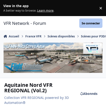
Aller au contenu
View in the app
×
Di
A better way to browse.
Learn more
.
VFR Network - Forum
Se connecter
Accueil
France VFR
Scènes disponibles
Scènes pour P3D
Aquitaine Nord VFR
REGIONAL (Vol.2)
Abonnés
Collection VFR REGIONAL powered by 3D
Automation®