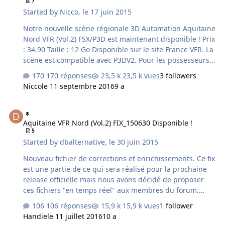
7
Started by
Nicco
,
le 17 juin 2015
Notre nouvelle scène régionale 3D Automation Aquitaine
Nord VFR (Vol.2) FSX/P3D est maintenant disponible ! Prix
: 34.90 Taille : 12 Go Disponible sur le site France VFR. La
scène est compatible avec P3DV2. Pour les possesseurs
du produit Aquitaine PHOTO équivalent, la tarification
170 réponses
23,5 k vues
3 followers
est la suivante : - Aquitaine PHOTO acheté au prix
Nicco
le 11 septembre 2016
9 a
normal de 24,90 Euros -> Aquitaine VFR : 22,90 Euros -
Aquitaine PHOTO acheté avec remise de 30% ->
Aquitaine VFR Nord (Vol.2) FIX_150630 Disponible !
Aquitaine VFR : 25,90 Euros - Aquitaine PHOTO acheté
Aquitaine VFR Nord (Vol.2) FIX_150630 Disponible !
avec remise de 50% -> Aquitaine VFR : 28,90 Euros sur
5
demande au support avec justificatif. Merci Voici la
Started by
dbalternative
,
le 30 juin 2015
couverture de la scène :
Nouveau fichier de corrections et enrichissements. Ce fix
est une partie de ce qui sera réalisé pour la prochaine
release officielle mais nous avons décidé de proposer
ces fichiers "en temps réel" aux membres du forum.
L'installation est donc manuelle et ce FIX n'est pas un
106 réponses
15,9 k vues
1 follower
correctif officiel. FIX_150630 note: - modification LOD
Handie
le 11 juillet 2016
10 a
alphajet - correction des artéfacs horizontaux et des