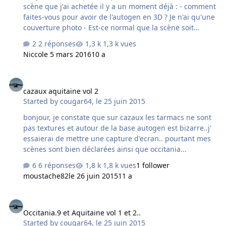
scène que j'ai achetée il y a un moment déjà : - comment
faites-vous pour avoir de l'autogen en 3D ? Je n'ai qu'une
couverture photo - Est-ce normal que la scène soit
entièrement noire la nuit ? Merci par avance pour vos
2 réponses
1,3 k vues
réponses, Germain
Nicco
le 5 mars 2016
10 a
cazaux aquitaine vol 2
cazaux aquitaine vol 2
Started by
cougar64
,
le 25 juin 2015
bonjour, je constate que sur cazaux les tarmacs ne sont
pas textures et autour de la base autogen est bizarre..j'
essaierai de mettre une capture d'ecran.. pourtant mes
scènes sont bien déclarées ainsi que occitania...
6 réponses
1,8 k vues
1 follower
moustache82
le 26 juin 2015
11 a
Occitania.9 et Aquitaine vol 1 et 2..
Occitania.9 et Aquitaine vol 1 et 2..
Started by
cougar64
,
le 25 juin 2015