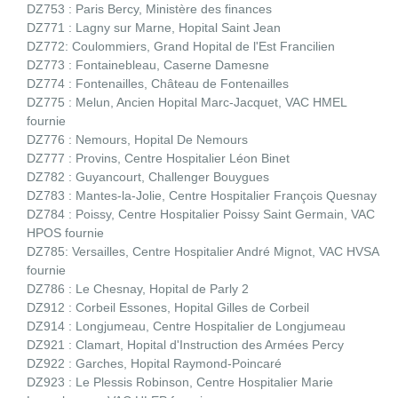
DZ753 : Paris Bercy, Ministère des finances
DZ771 : Lagny sur Marne, Hopital Saint Jean
DZ772: Coulommiers, Grand Hopital de l'Est Francilien
DZ773 : Fontainebleau, Caserne Damesne
DZ774 : Fontenailles, Château de Fontenailles
DZ775 : Melun, Ancien Hopital Marc-Jacquet, VAC HMEL
fournie
DZ776 : Nemours, Hopital De Nemours
DZ777 : Provins, Centre Hospitalier Léon Binet
DZ782 : Guyancourt, Challenger Bouygues
DZ783 : Mantes-la-Jolie, Centre Hospitalier François Quesnay
DZ784 : Poissy, Centre Hospitalier Poissy Saint Germain, VAC
HPOS fournie
DZ785: Versailles, Centre Hospitalier André Mignot, VAC HVSA
fournie
DZ786 : Le Chesnay, Hopital de Parly 2
DZ912 : Corbeil Essones, Hopital Gilles de Corbeil
DZ914 : Longjumeau, Centre Hospitalier de Longjumeau
DZ921 : Clamart, Hopital d'Instruction des Armées Percy
DZ922 : Garches, Hopital Raymond-Poincaré
DZ923 : Le Plessis Robinson, Centre Hospitalier Marie