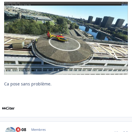
Ca pose sans problème.
Citer
comment_243468
Author stats
clo08
Membres