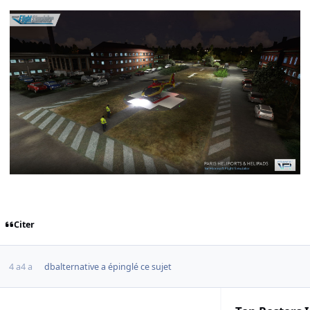
Citer
4 a
4 a
dbalternative
a épinglé ce sujet