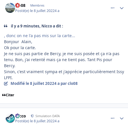
comment_243460
Author stats
clo08
Membres
Posté(e)
le 8 juillet 2022
4 a
il y a 9 minutes, Nicco a dit :
, donc on ne l'a pas mis sur la carte...
Bonjour Alain,
Ok pour la carte.
Je ne suis pas partie de Bercy, je me suis posée et ça n'a pas
tenu. Bon, j'ai retenté mais ça ne tient pas. Tant Pis pour
Bercy.
Sinon, c'est vraiment sympa et j'apprécie particulièrement Issy
LFPI.
Modifié
le 8 juillet 2022
4 a
par clo08
Citer
comment_243461
Author stats
Nicco
Simulation DATA
Posté(e)
le 8 juillet 2022
4 a