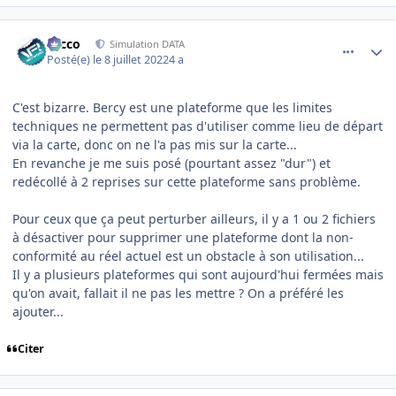
comment_243458
Author stats
Nicco
Simulation DATA
Posté(e)
le 8 juillet 2022
4 a
C'est bizarre. Bercy est une plateforme que les limites
techniques ne permettent pas d'utiliser comme lieu de départ
via la carte, donc on ne l'a pas mis sur la carte...
En revanche je me suis posé (pourtant assez "dur") et
redécollé à 2 reprises sur cette plateforme sans problème.
Pour ceux que ça peut perturber ailleurs, il y a 1 ou 2 fichiers
à désactiver pour supprimer une plateforme dont la non-
conformité au réel actuel est un obstacle à son utilisation...
Il y a plusieurs plateformes qui sont aujourd'hui fermées mais
qu'on avait, fallait il ne pas les mettre ? On a préféré les
ajouter...
Citer