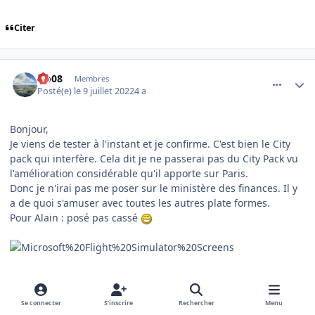
Citer
comment_243475
Author stats
clo08
Membres
Posté(e)
le 9 juillet 2022
4 a
Bonjour,
Je viens de tester à l'instant et je confirme. C'est bien le City
pack qui interfère. Cela dit je ne passerai pas du City Pack vu
l'amélioration considérable qu'il apporte sur Paris.
Donc je n'irai pas me poser sur le ministère des finances. Il y
a de quoi s'amuser avec toutes les autres plate formes.
Pour Alain : posé pas cassé
Citer
Se connecter
S’inscrire
Rechercher
Menu