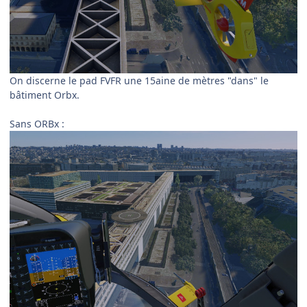
On discerne le pad FVFR une 15aine de mètres "dans" le
bâtiment Orbx.
Sans ORBx
: