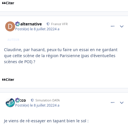
Citer
comment_243462
Author stats
dbalternative
France VFR
Posté(e)
le 8 juillet 2022
4 a
AUTEUR
Claudine, par hasard, peux-tu faire un essai en ne gardant
que cette scène de la région Parisienne (pas d'éventuelles
scènes de POI) ?
Citer
comment_243465
Author stats
Nicco
Simulation DATA
Posté(e)
le 8 juillet 2022
4 a
Je viens de ré-essayer en tapant bien le sol
: