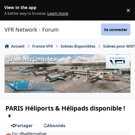
Aller au contenu
View in the app
×
Di
A better way to browse.
Learn more
.
VFR Network - Forum
Se connecter
Accueil
France VFR
Scènes disponibles
Scènes pour MSF
PARIS Héliports & Hélipads disponible !
Partager
Abonnés
Par
dbalternative