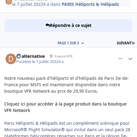
le 7 juillet 2022
4 a
dans
PARIS Héliports & Hélipads
Répondre à ce sujet
D
PAGE 1 SUR 3
SUIVANT
comment_243437
Author stats
dbalternative
France VFR
Posté(e)
le 7 juillet 2022
4 a
Notre nouveau pack d'héliports et d'hélipads de Paris Ile-de-
France pour MSFS est maintenant disponible dans notre
boutique VFR Network au prix de 29,90 Euros.
Cliquez ici pour accéder à la page produit dans la boutique
VFR Network
Paris Héliports & Hélipads est un complément scénique pour
Microsoft® Flight Simulator® qui inclut dans un seul pack 28
plateformes hélicoptères réparties sur Paris et la région Ile-