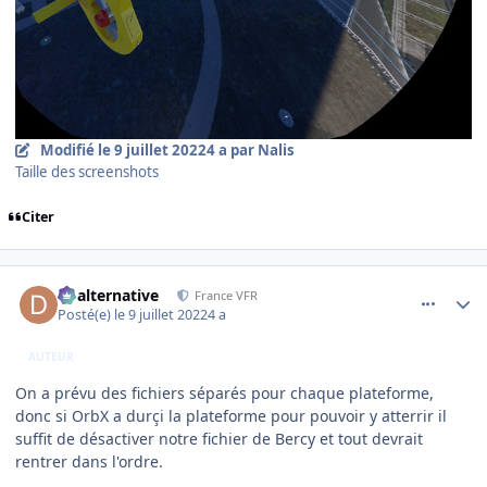
Modifié
le 9 juillet 2022
4 a
par Nalis
Taille des screenshots
Citer
comment_243474
Author stats
dbalternative
France VFR
Posté(e)
le 9 juillet 2022
4 a
AUTEUR
On a prévu des fichiers séparés pour chaque plateforme,
donc si OrbX a durçi la plateforme pour pouvoir y atterrir il
suffit de désactiver notre fichier de Bercy et tout devrait
rentrer dans l'ordre.