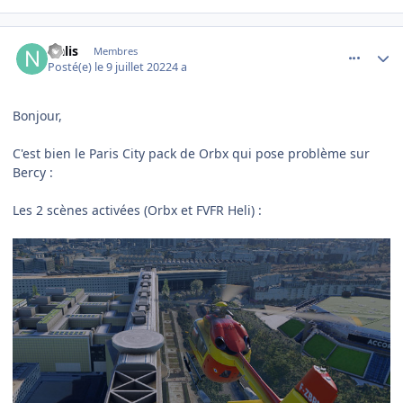
comment_243473
Author stats
Nalis
Membres
Posté(e)
le 9 juillet 2022
4 a
Bonjour,
C'est bien le Paris City pack de Orbx qui pose problème sur
Bercy
:
Les 2 scènes activées (Orbx et FVFR Heli)
: