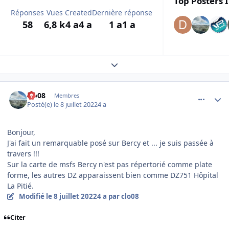
Top Posters I
Réponses
Vues
Created
Dernière réponse
58
6,8 k
4 a
4 a
1 a
1 a
Expand topic overview
comment_243457
Author stats
clo08
Membres
Posté(e)
le 8 juillet 2022
4 a
Bonjour,
J'ai fait un remarquable posé sur Bercy et ... je suis passée à
travers !!!
Sur la carte de msfs Bercy n'est pas répertorié comme plate
forme, les autres DZ apparaissent bien comme DZ751 Hôpital
La Pitié.
Modifié
le 8 juillet 2022
4 a
par clo08
Citer