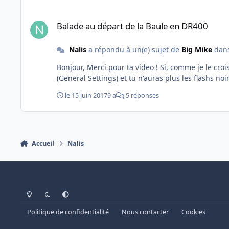
Balade au départ de la Baule en DR400
Balade au départ de la Baule en DR400
Nalis
a répondu à un(e) sujet de
Big Mike
dan
Bonjour, Merci pour ta video ! Si, comme je le crois, tu utilises EZDOK, décoche "Hide 2D panels in VC when camera is changed" dans le menu d'options général de EZDOK
le 15 juin 2017
9 a
5 réponses
Accueil
Nalis
Light Mode
Dark Mode
System Preference
Politique de confidentialité
Nous contacter
Cookies