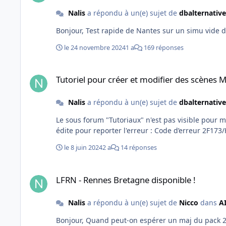
Nalis
a répondu à un(e) sujet de
dbalternative
le 24 novembre 2024
1 a
169 réponses
Tutoriel pour créer et modifier des scènes MSFS
Tutoriel pour créer et modifier des scènes 
Nalis
a répondu à un(e) sujet de
dbalternative
Le sous forum "Tutoriaux" n'est pas visible pour moi quand je navigue vers la rac
édite pour reporter l'erreur : Code d’erreur 
le 8 juin 2024
2 a
14 réponses
LFRN - Rennes Bretagne disponible !
LFRN - Rennes Bretagne disponible !
Nalis
a répondu à un(e) sujet de
Nicco
dans
A
Bonjour, Quand peut-on espérer un maj du pa