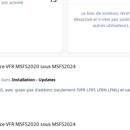
 son activité
Le bloc de visiteurs réce
désactivé et il n’est pas visib
autres utilisateurs.
20 sous MSFS2024
rance VFR MSFS2020 sous MSFS2024
dans
Installation - Updates
'addons (seulement FVFR LFRS LFRN LFML) et sans GSX (à priori des trucs bizarres avec les 
20 sous MSFS2024
rance VFR MSFS2020 sous MSFS2024