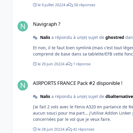
le 9 juillet 2022
4 a
58 réponses
Navigraph ?
Navigraph ?
Nalis
a répondu à un(e) sujet de
ghostred
da
Et non, il te faut bien symlink (mais c'est tout lé
comprend de base dans sa tablette/EFB cette fonc
le 29 juin 2022
4 a
1 réponse
AIRPORTS FRANCE Pack #2 disponible !
AIRPORTS FRANCE Pack #2 disponible !
Nalis
a répondu à un(e) sujet de
dbalternative
J'ai fait 2 vols avec le Fenix A320 en partance de 
aucun souci pour ma part... J'utilise Addon Linker pour gérer mes addons en faisant attention au contenu du content.xml, et ca permet de ne charger que les régions
concernées par le vol que je veux faire.
le 28 juin 2022
4 a
42 réponses