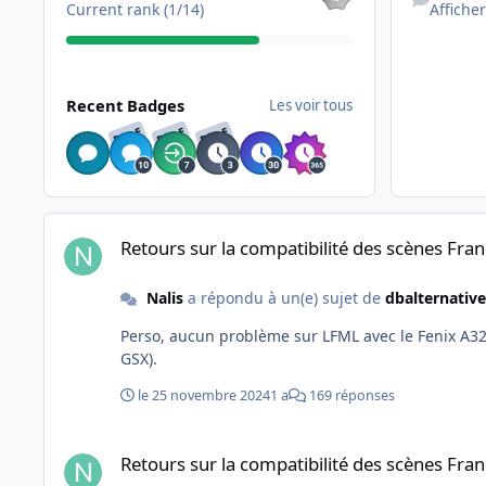
Current rank (1/14)
Afficher
Les voir tous
Recent Badges
Les voir tous
RARE
RARE
RARE
Retours sur la compatibilité des scènes France VFR MSFS20
Retours sur la compatibilité des scènes F
Nalis
a répondu à un(e) sujet de
dbalternative
Perso, aucun problème sur LFML avec le Fenix A320, avec quasi pas d
GSX).
le 25 novembre 2024
1 a
169 réponses
Retours sur la compatibilité des scènes France VFR MSFS20
Retours sur la compatibilité des scènes F