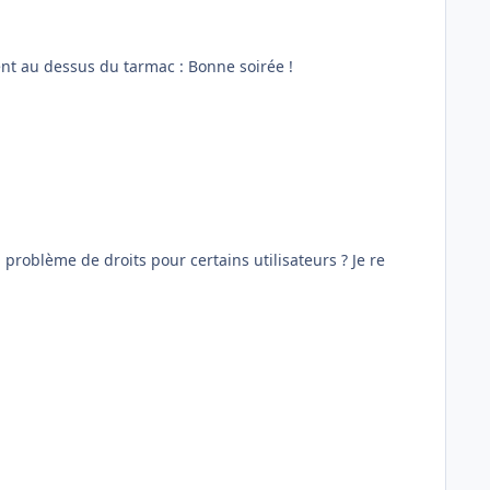
Bonjour, Test rapide de Nantes sur un simu vide de tout addon : pas de soucis à part les cones de parkings qui lévitent au dessus du tarmac : Bonne soirée !