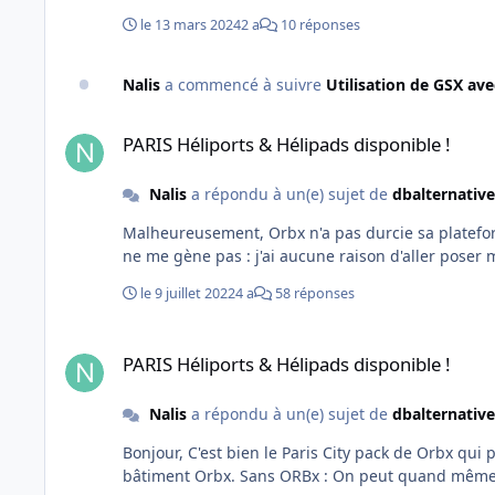
le 13 mars 2024
2 a
10 réponses
Nalis
a commencé à suivre
Utilisation de GSX av
PARIS Héliports & Hélipads disponible !
PARIS Héliports & Hélipads disponible !
Nalis
a répondu à un(e) sujet de
dbalternative
Malheureusement, Orbx n'a pas durcie sa plateforme : Et leur modèle est bien plus haut que le votre : On discerne bien une partie de votre pad 3 étages plus
ne me gène pas : j'ai aucune raison d'aller poser 
le 9 juillet 2022
4 a
58 réponses
PARIS Héliports & Hélipads disponible !
PARIS Héliports & Hélipads disponible !
Nalis
a répondu à un(e) sujet de
dbalternative
Bonjour, C'est bien le Paris City pack de Orbx qui pose problème sur Bercy : Les 2 scènes activées (Orbx et FVFR Heli) : On discerne le pad FVFR une 15aine de mètres "dans" le
bâtiment Orbx. Sans ORBx : On