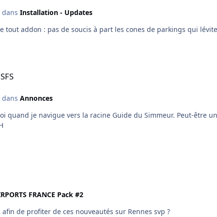
dans
Installation - Updates
MSFS
dans
Annonces
ine Guide du Simmeur. Peut-être un problème de droits pour certains utilisateurs ? Je re
2F173/H
IRPORTS FRANCE Pack #2
ck 2 afin de profiter de ces nouveautés sur Rennes svp ?