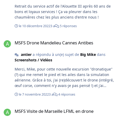
Retrait du service actif de l'Alouette III après 60 ans de
bons et loyaux services ! Ça va pleurer dans les
chaumières chez les plus anciens d'entre nous !
le 10 décembre 2022
3 a
5 réponses
MSFS Drone Mandelieu Cannes Antibes
MSFS Drone Mandelieu Cannes Antibes
antier
a répondu à un(e) sujet de
Big Mike
dans
Screenshots / Vidéos
Merci, Mike, pour cette nouvelle excursion "dronatique"
(?) qui me remet le pied et les ailes dans la simulation
aérienne. Grâce à toi, j'ai (re)découvert le drone (intégré,
œuf corse, comment n'y avais-je pas pensé !) et j'ai
maintenant beaucoup de mal à faire un vol sans passer
le 7 novembre 2022
3 a
4 réponses
à travers la vitrine (un vol à l'étalage, en quelque sorte ;-
o))) Du coup, je me suis également mis à LittleNavmap
MSFS Visite de Marseille LFML en drone
après avoir définitivement renoncé à Plan-G, utilisé
MSFS Visite de Marseille LFML en drone
depuis de longues années mais que j'avais fini par