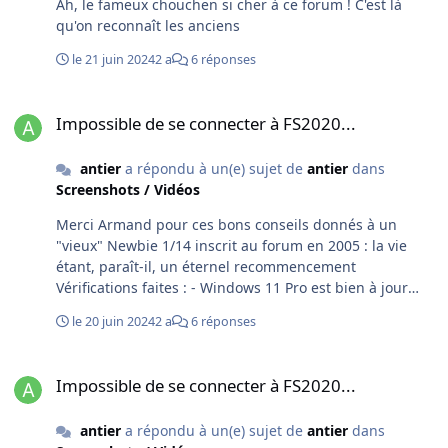
Ah, le fameux chouchen si cher à ce forum ! C'est là
qu'on reconnaît les anciens
le 21 juin 2024
2 a
6 réponses
Impossible de se connecter à FS2020...
Impossible de se connecter à FS2020...
antier
a répondu à un(e) sujet de
antier
dans
Screenshots / Vidéos
Merci Armand pour ces bons conseils donnés à un
"vieux" Newbie 1/14 inscrit au forum en 2005 : la vie
étant, paraît-il, un éternel recommencement
Vérifications faites : - Windows 11 Pro est bien à jour
(updates réguliers) - le Store : je viens d'y faire un tour
le 20 juin 2024
2 a
6 réponses
rapide, ça a l'air d'aller… - Community : utilisant
systématiquement MFS Addons Linkers, Community est
Impossible de se connecter à FS2020...
le plus souvent vide En revanche, c'est le bonhomme
Impossible de se connecter à FS2020...
aux commandes qui a besoin d'un sérieux coup de
rafraîchissement : je ne me souvenais même plus
antier
a répondu à un(e) sujet de
antier
dans
comment faire pour décoller ! Vive Saint-Grégoire !