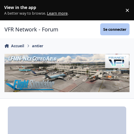
Aller au contenu
View in the app
×
Di
A better way to browse.
Learn more
.
VFR Network - Forum
Se connecter
Accueil
antier