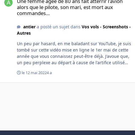
Une femme âgée de 80 ans fait atterrir l'avion
alors que le pilote, son mari, est mort aux
commandes…
antier
a posté un sujet dans
Vos vols - Screenshots -
Autres
Un peu par hasard, en me baladant sur YouTube, je suis
tombé sur cette vidéo mise en ligne le 1er mai de cette
année que vous connaissez peut-être déjà. J'avoue que,
un peu perplexe au départ à cause de l'artifice utilisé
(FS2020), j'ai suivi les 44'35" de cette vidéo
le 12 mai 2022
4 a
complètement scotché sur mon siège tellement le
suspens - bien réel - y est extraordinairement et
tragiquement bien rendu. En deux mots, ça se passe
aux USA, dans l'État du Wisconsin. Un couple
d'Américains âgés (80 ans) rentre avec son avion, le
mari est aux commandes, ils sont seuls à bord. Tout à
coup, le mari est pris subitement d'un malaise
cardiaque, son épouse n'a pas la qualification de
pilote… "This is a true story of a very rare pilot
incapacitation emergency. The John and Helen Collins