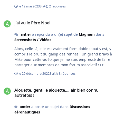
le 12 mai 2023
3 a
2 réponses
J'ai vu le Père Noel
J'ai vu le Père Noel
antier
a répondu à un(e) sujet de
Magnum
dans
Screenshots / Vidéos
Alors, celle-là, elle est vraiment formidable : tout y est, y
compris le bruit du galop des rennes ! Un grand bravo à
Mike pour cette vidéo que je me suis empressé de faire
partager aux membres de mon forum associatif ! Et
bonne année 2023 à toutes et à tous
le 29 décembre 2022
3 a
8 réponses
Alouette, gentille alouette…, air bien connu autrefois !
Alouette, gentille alouette…, air bien connu
autrefois !
antier
a posté un sujet dans
Discussions
aéronautiques