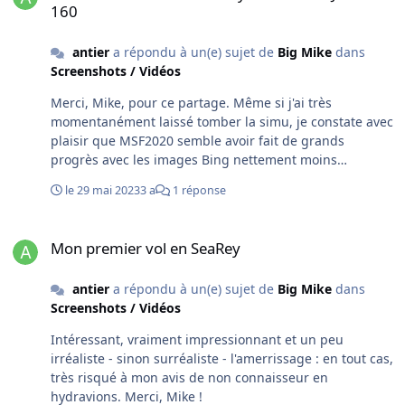
160
pouvons pas synchroniser vos données avec le nuage
actuellement". Et si j'essaie de jouer hors connexion, il
antier
a répondu à un(e) sujet de
Big Mike
dans
m'est demandé d'insérer le DVD ! que je ne n'ai pas : et
Screenshots / Vidéos
l'histoire s'arrête là. Je finis par me demander s'il ne
s'agit pas d'une manœuvre pour faire acheter FS 2024...
Merci, Mike, pour ce partage. Même si j'ai très
NB : je précise qu'en dehors de FS2020 e je n'ai
momentanément laissé tomber la simu, je constate avec
absolument aucun problème de connexion, bien au
plaisir que MSF2020 semble avoir fait de grands
contraire (fibre et tout le toutim…) Voilà le message
progrès avec les images Bing nettement moins
obtenu
verdoyantes et chatoyantes - donc plus réalistes -
le 29 mai 2023
3 a
1 réponse
qu'avant. Et c'est tant mieux car les mises à jour
incessantes et moins accessibles qu'au début de
Mon premier vol en SeaRey
"MSFS2020 Map Enhancement" (carto Google)
Mon premier vol en SeaRey
finissaient sérieusement par lasser.
antier
a répondu à un(e) sujet de
Big Mike
dans
Screenshots / Vidéos
Intéressant, vraiment impressionnant et un peu
irréaliste - sinon surréaliste - l'amerrissage : en tout cas,
très risqué à mon avis de non connaisseur en
hydravions. Merci, Mike !