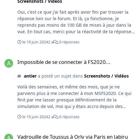
Screenshots / Vidéos
Oui, c'est ce que j'ai fait après avoir fini par trouver la
réponse loin sur le forum. Et là, ça fonctionne, je
reprends pas moins de 100 GB de mises à jour dans la
vue. En tout cas, merci pour la réactivité de ta réponse.
Pour moi, ça repart comme en 14, euh non, comme en
le 19 juin 2024
2 a
6 réponses
84 ! Ce qui m'étonne, c'est que je suis en permanence -
nuit et jour - connecté à MS via Windows…
Impossible de se connecter à FS2020...
Impossible de se connecter à FS2020...
antier
a posté un sujet dans
Screenshots / Vidéos
Voilà des semaines, et même des mois, que je ne
parviens plus à me connecter à mon MSFS2020. Ce qui
finit par me lasser presque définitivement de la
simulation de vol, moi qui y étais accro depuis des
années (en fait depuis la version 1). Et à me faire
le 19 juin 2024
2 a
6 réponses
regretter d'avoir réservé et immobilisé un ssd complet
de 500 Go rien que pour ce logiciel acheté en version
Vadrouille de Toussus à Orly via Paris en Jabiru 160
premium téléchargée en 2020. Le message est
Vadrouille de Toussus à Orly via Paris en Jabiru
systématiquement toujours le même : "Nous ne