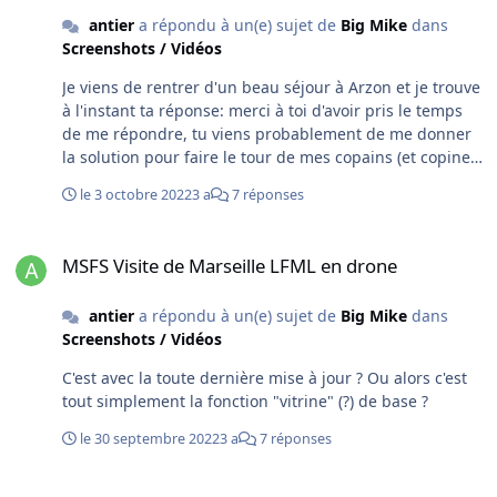
rebaptiser Plan-T (de chez Planté). Et je ne le regrette
antier
a répondu à un(e) sujet de
Big Mike
dans
pas car il est beaucoup plus complet et plus stable.
Screenshots / Vidéos
J'apprécie particulièrement de pouvoir remplacer, en
vol, la carte assez pourave de MFS2020 par celle,
Je viens de rentrer d'un beau séjour à Arzon et je trouve
intégrée en popup, de LittleNavmap, en suivant les
à l'instant ta réponse: merci à toi d'avoir pris le temps
indications données par Simvol Forum .
de me répondre, tu viens probablement de me donner
la solution pour faire le tour de mes copains (et copines,
œuf corse ) partout en France et à l'étranger et de faire
le 3 octobre 2022
3 a
7 réponses
du stationnaire au-dessus de leur maison… histoire de
les surveiller oups, non ! de leur faire partager leur
MSFS Visite de Marseille LFML en drone
paysage quotidien vu du ciel. Edit : j'utilisais bien le
MSFS Visite de Marseille LFML en drone
clavier, mais seulement le numérique ! C'était de fait
plus limité…
antier
a répondu à un(e) sujet de
Big Mike
dans
Screenshots / Vidéos
C'est avec la toute dernière mise à jour ? Ou alors c'est
tout simplement la fonction "vitrine" (?) de base ?
le 30 septembre 2022
3 a
7 réponses
MSFS Visite de Marseille LFML en drone