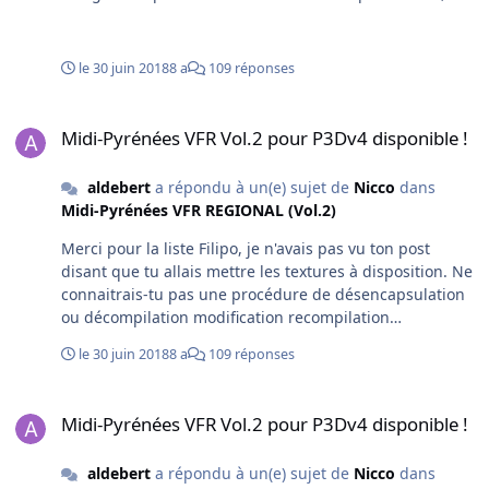
que ce soit sur la version Alro ou la version francevfr (ci-
dessous). La suppression des névés améliorerait
beaucoup l'arrivée sur la DZ du pic du midi. Qu'en
le 30 juin 2018
8 a
109 réponses
penses-tu ?
Midi-Pyrénées VFR Vol.2 pour P3Dv4 disponible !
Midi-Pyrénées VFR Vol.2 pour P3Dv4 disponible !
aldebert
a répondu à un(e) sujet de
Nicco
dans
Midi-Pyrénées VFR REGIONAL (Vol.2)
Merci pour la liste Filipo, je n'avais pas vu ton post
disant que tu allais mettre les textures à disposition. Ne
connaitrais-tu pas une procédure de désencapsulation
ou décompilation modification recompilation
réencapsulation qui permettrait d'agir sur la photo en
le 30 juin 2018
8 a
109 réponses
recréant le bgl ad'hoc ? A défaut, serait-il possible de
créer une texture qu'on pourrait plaquer sur la face
Midi-Pyrénées VFR Vol.2 pour P3Dv4 disponible !
nord en-dessous du pic d'Alro ? Si tu as une adresse ou
Midi-Pyrénées VFR Vol.2 pour P3Dv4 disponible !
un tuto pour réaliser ça, je suis preneur. Merci en tout
cas pour tout ce que tu fais !
aldebert
a répondu à un(e) sujet de
Nicco
dans