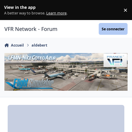
Aller au contenu
View in the app
×
Di
A better way to browse.
Learn more
.
VFR Network - Forum
Se connecter
Accueil
aldebert