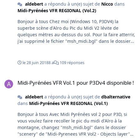
aldebert
a répondu à un(e) sujet de
Nicco
dans
Midi-Pyrénées VFR REGIONAL (Vol.2)
Bonjour à tous Chez moi (Windows 10, P3DV4) la
superbe scène d'Alro du Pic du Midi V2 lévite de
quelques mètres au-dessus du sol. Pour la faire atterrir,
j'ai supprimé le fichier "msh_midi.bgl" dans le dossier
"scenery" de "Midi-Pyrenees VFR Vol2 - Objects layer"
Bons vols et merci à Francevfr pour ses superbes scènes
de notre pays.
le 28 juin 2018
8 a
109 réponses
Midi-Pyrénées VFR Vol.1 pour P3Dv4 disponible !
Midi-Pyrénées VFR Vol.1 pour P3Dv4 disponible !
aldebert
a répondu à un(e) sujet de
dbalternative
dans
Midi-Pyrénées VFR REGIONAL (Vol.1)
Bonjour à tous Avec Midi Pyrénées vol 2 pour P3D, si
vous voulez faire recoller le pic du midi d'Alro à la
montagne, changez "msh_midi.bgl" dans le dossier
"scenery" de "Midi-Pyrenees VFR Vol2 - Objects layer"