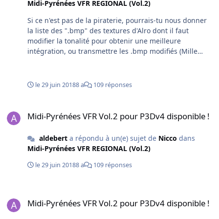
Midi-Pyrénées VFR REGIONAL (Vol.2)
Si ce n'est pas de la piraterie, pourrais-tu nous donner
la liste des ".bmp" des textures d'Alro dont il faut
modifier la tonalité pour obtenir une meilleure
intégration, ou transmettre les .bmp modifiés (Mille
merci !) Est-ce que Francevfr pourrait nous dire quel
fichier il faudrait modifier, et où, pour supprimer les
espèces de névés blancs de la face nord, à la limite de
le 29 juin 2018
8 a
109 réponses
la roche d'Alro (Barbouiller un peu de vert avec GIMP
n'est peut-être pas trop complexe si on sait où agir).
Midi-Pyrénées VFR Vol.2 pour P3Dv4 disponible !
Cela améliorerait l'intégration du pic face nord, et avec
Midi-Pyrénées VFR Vol.2 pour P3Dv4 disponible !
les textures "Filipo" pour la face sud, ce serait vraiment
super !
aldebert
a répondu à un(e) sujet de
Nicco
dans
Midi-Pyrénées VFR REGIONAL (Vol.2)
le 29 juin 2018
8 a
109 réponses
Midi-Pyrénées VFR Vol.2 pour P3Dv4 disponible !
Midi-Pyrénées VFR Vol.2 pour P3Dv4 disponible !