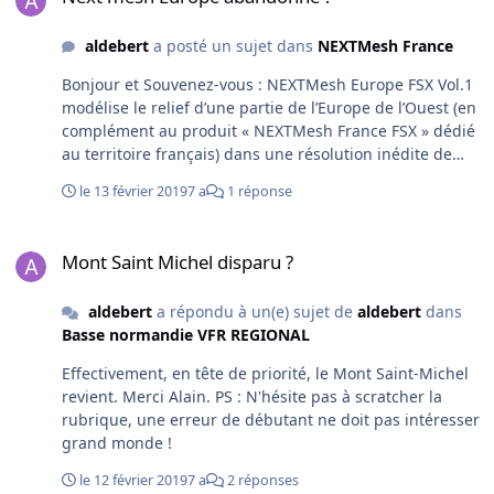
aldebert
a posté un sujet dans
NEXTMesh France
Bonjour et Souvenez-vous : NEXTMesh Europe FSX Vol.1
modélise le relief d’une partie de l’Europe de l’Ouest (en
complément au produit « NEXTMesh France FSX » dédié
au territoire français) dans une résolution inédite de
4,75 mètres (LOD13). La scène couvre le sud de
le 13 février 2019
7 a
1 réponse
l’Angleterre, la Belgique, les Pays-Bas, le Luxembourg,
l’ouest et le Sud de l’Allemagne, la Suisse, l’ouest de
Mont Saint Michel disparu ?
l’Autriche, le Nord de l’Italie, la Sardaigne, les Baléares
Mont Saint Michel disparu ?
et le nord de l’Espagne. Est-ce un produit "disparu", ou
sera-t-il traduit pour P3D V4 ?
aldebert
a répondu à un(e) sujet de
aldebert
dans
Basse normandie VFR REGIONAL
Effectivement, en tête de priorité, le Mont Saint-Michel
revient. Merci Alain. PS : N'hésite pas à scratcher la
rubrique, une erreur de débutant ne doit pas intéresser
grand monde !
le 12 février 2019
7 a
2 réponses