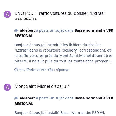
BNO P3D : Traffic voitures du dossier "Extras" très bizarre
BNO P3D : Traffic voitures du dossier "Extras"
très bizarre
aldebert
a posté un sujet dans
Basse normandie VFR
REGIONAL
Bonjour à tous J'ai introduit les fichiers du dossier
"Extras" dans le répertoire "scenery" correspondant, et
le traffic voitures près du Mont Saint Michel devient très
bizarre, il ne suit plus du tout les routes et se promène
dans les champs. Il a l'air de correspondre aux
le 12 février 2019
7 a
1 réponse
nouveaux parkings du MSM, mais la photo ne
correspond pas à ce traffic. Y a-t-il une explication ?
Mont Saint Michel disparu ?
Mont Saint Michel disparu ?
aldebert
a posté un sujet dans
Basse normandie VFR
REGIONAL
Bonjour à tous J'ai installé Basse Normandie P3D V4,