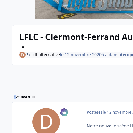
LFLC - Clermont-Ferrand Au
Par
dbalternative
le 12 novembre 2020
5 a
dans
Aéropo
DERNIÈRE PAGE
1
2
SUIVANT
Posté(e)
le 12 novembre
Notre nouvelle scène L