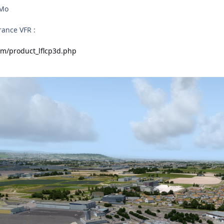
 Mo
rance VFR :
om/product_lflcp3d.php