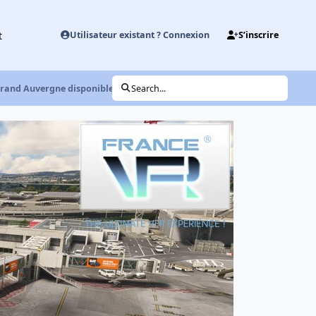
t
Utilisateur existant ? Connexion
S’inscrire
rrand Auvergne disponible en version P3Dv5 et v4
Search...