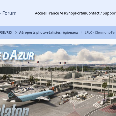
- Forum
Accueil
France VFR
Shop
Portail
Contact / Suppor
 P3D/FSX
Aéroports photo-réalistes régionaux
LFLC - Clermont-Fe