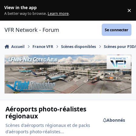
Aller au contenu
View in the app
×
Di
A better way to browse.
Learn more
.
VFR Network - Forum
Se connecter
Accueil
France VFR
Scènes disponibles
Scènes pour P3D
Aéroports photo-réalistes
régionaux
Abonnés
Scènes d'aéroports régionaux et de packs
d'aéroports photo-réalistes...