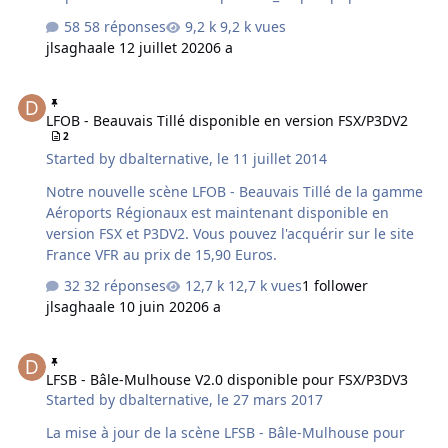
58 réponses
9,2 k vues
jlsaghaa
le 12 juillet 2020
6 a
LFOB - Beauvais Tillé disponible en version FSX/P3DV2
LFOB - Beauvais Tillé disponible en version FSX/P3DV2
2
Started by
dbalternative
,
le 11 juillet 2014
Notre nouvelle scène LFOB - Beauvais Tillé de la gamme
Aéroports Régionaux est maintenant disponible en
version FSX et P3DV2. Vous pouvez l'acquérir sur le site
France VFR au prix de 15,90 Euros.
32 réponses
12,7 k vues
1 follower
jlsaghaa
le 10 juin 2020
6 a
LFSB - Bâle-Mulhouse V2.0 disponible pour FSX/P3DV3
LFSB - Bâle-Mulhouse V2.0 disponible pour FSX/P3DV3
Started by
dbalternative
,
le 27 mars 2017
La mise à jour de la scène LFSB - Bâle-Mulhouse pour