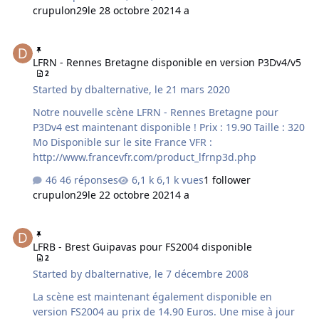
crupulon29
le 28 octobre 2021
4 a
LFRN - Rennes Bretagne disponible en version P3Dv4/v5
LFRN - Rennes Bretagne disponible en version P3Dv4/v5
2
Started by
dbalternative
,
le 21 mars 2020
Notre nouvelle scène LFRN - Rennes Bretagne pour
P3Dv4 est maintenant disponible ! Prix : 19.90 Taille : 320
Mo Disponible sur le site France VFR :
http://www.francevfr.com/product_lfrnp3d.php
46 réponses
6,1 k vues
1 follower
crupulon29
le 22 octobre 2021
4 a
LFRB - Brest Guipavas pour FS2004 disponible
LFRB - Brest Guipavas pour FS2004 disponible
2
Started by
dbalternative
,
le 7 décembre 2008
La scène est maintenant également disponible en
version FS2004 au prix de 14.90 Euros. Une mise à jour