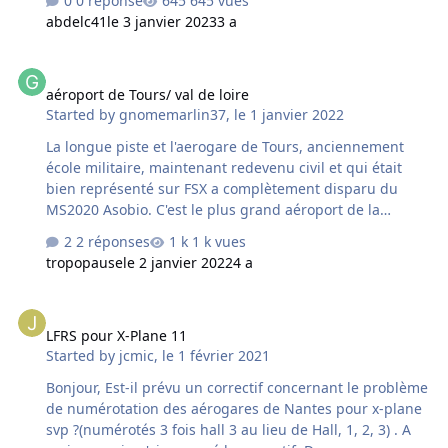
0 réponse
645 vues
abdelc41
le 3 janvier 2023
3 a
aéroport de Tours/ val de loire
aéroport de Tours/ val de loire
Started by
gnomemarlin37
,
le 1 janvier 2022
La longue piste et l'aerogare de Tours, anciennement
école militaire, maintenant redevenu civil et qui était
bien représenté sur FSX a complètement disparu du
MS2020 Asobio. C'est le plus grand aéroport de la
région, utilisé par Ryanair et bien localisé Google (earth
2 réponses
1 k vues
et map), s'est volatilisé chez Bing et Microsoft. France
tropopause
le 2 janvier 2022
4 a
VFR va-t-il bientôt redonner vie à cette belle piste
régionale ?
LFRS pour X-Plane 11
LFRS pour X-Plane 11
Started by
jcmic
,
le 1 février 2021
Bonjour, Est-il prévu un correctif concernant le problème
de numérotation des aérogares de Nantes pour x-plane
svp ?(numérotés 3 fois hall 3 au lieu de Hall, 1, 2, 3) . A