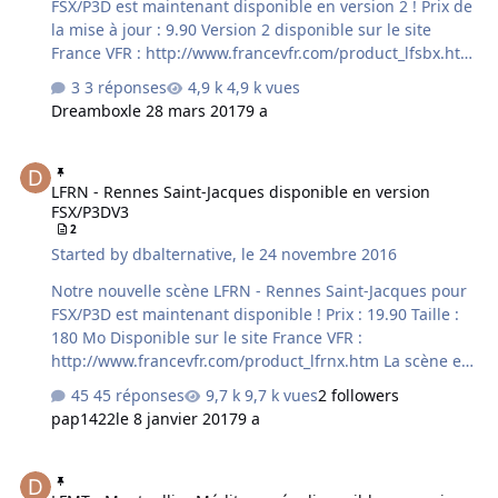
FSX/P3D est maintenant disponible en version 2 ! Prix de
la mise à jour : 9.90 Version 2 disponible sur le site
France VFR : http://www.francevfr.com/product_lfsbx.htm
Pour la mise à jour merci de faire la demande au
3 réponses
4,9 k vues
support accompagnée de votre justificatif d'achat de la
Dreambox
le 28 mars 2017
9 a
version 1 pour FSX. La scène est fournie en 2 versions
(pour la scène Alsace VFR ou sans) avec installeur multi-
LFRN - Rennes Saint-Jacques disponible en version FSX/P3DV3
plateforme FSX et P3D.
LFRN - Rennes Saint-Jacques disponible en version
FSX/P3DV3
2
Started by
dbalternative
,
le 24 novembre 2016
Notre nouvelle scène LFRN - Rennes Saint-Jacques pour
FSX/P3D est maintenant disponible ! Prix : 19.90 Taille :
180 Mo Disponible sur le site France VFR :
http://www.francevfr.com/product_lfrnx.htm La scène est
fournie en 2 versions (pour la scène Bretagne Sud VFR
45 réponses
9,7 k vues
2 followers
ou sans) avec installeur multi-plateforme FSX et P3D.
pap1422
le 8 janvier 2017
9 a
LFMT - Montpellier Méditerranée disponible en version FSX/P3DV2