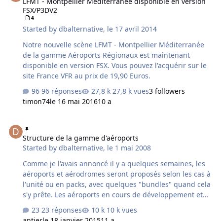
LFMT - Montpellier Méditerranée disponible en version
FSX/P3DV2
4
Started by
dbalternative
,
le 17 avril 2014
Notre nouvelle scène LFMT - Montpellier Méditerranée
de la gamme Aéroports Régionaux est maintenant
disponible en version FSX. Vous pouvez l'acquérir sur le
site France VFR au prix de 19,90 Euros.
96 réponses
27,8 k vues
3 followers
timon74
le 16 mai 2016
10 a
Structure de la gamme d'aéroports
Structure de la gamme d'aéroports
Started by
dbalternative
,
le 1 mai 2008
Comme je l'avais annoncé il y a quelques semaines, les
aéroports et aérodromes seront proposés selon les cas à
l'unité ou en packs, avec quelques "bundles" quand cela
s'y prête. Les aéroports en cours de développement et
relativement bien avancés dont certains terminés sont :
23 réponses
10 k vues
Bordeaux Strasbourg Lille Rennes Lyon Nice Montpellier
antier
le 18 janvier 2015
11 a