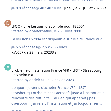
qui normalement devrait être pour des avions de ligne...
on a parfois des petits avions, du style caravan etc. Je
0 réponse
482 vues
jrhelly
le 25 juillet 2023
3 a
suppose que c'est un problème de MSFS2020, pas
FranceVFR. Mais existe-t'il un moyen de régler ça, à
LFQQ - Lille Lesquin disponible pour FS2004
savoir de n'avoir que des avions de ligne sur ces portes
LFQQ - Lille Lesquin disponible pour FS2004
?... Ca casse un peu l'ambiance malheureusement. Et de
Started by
dbalternative
,
le 26 juillet 2008
nouveau... je sais que ce n'est pas spécifique à cette
scène de Marseille. Je mets une photo... (avec une lim…
La version FS2004 est disponible sur le site France VFR.
5 réponses
2,5 k vues
KVL05PK
le 28 mars 2023
3 a
probleme d'installation France VFR - LFST - Strasbourg Entzheim P
probleme d'installation France VFR - LFST - Strasbourg
Entzheim P3D
Started by
abdelc41
,
le 3 janvier 2023
bonjour ! je viens d'acheter France VFR - LFST -
Strasbourg Entzheim chez aerosoft juste a l'instant et je
rencontre des diffuclté ! j'ai rien qui apparait ( pas
d'aeroport ) j'ai refait l'installation et j'ai toujours rien
merci de me dire ce que je dois faire cordialement