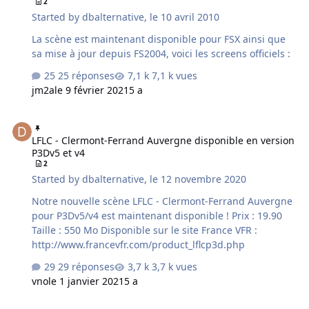
2
Started by
dbalternative
,
le 10 avril 2010
La scène est maintenant disponible pour FSX ainsi que
sa mise à jour depuis FS2004, voici les screens officiels :
25 réponses
7,1 k vues
jm2a
le 9 février 2021
5 a
LFLC - Clermont-Ferrand Auvergne disponible en version P3Dv5 et 
LFLC - Clermont-Ferrand Auvergne disponible en version
P3Dv5 et v4
2
Started by
dbalternative
,
le 12 novembre 2020
Notre nouvelle scène LFLC - Clermont-Ferrand Auvergne
pour P3Dv5/v4 est maintenant disponible ! Prix : 19.90
Taille : 550 Mo Disponible sur le site France VFR :
http://www.francevfr.com/product_lflcp3d.php
29 réponses
3,7 k vues
vno
le 1 janvier 2021
5 a
LFQQ - Lille Lesquin disponible en version P3Dv5 et v4