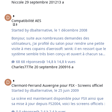
Nicco
le 29 septembre 2012
13 a
Compatibilité AES
Compatibilité AES
3
Started by
dbalternative
,
le 1 décembre 2008
Bonjour, suite aux nombreuses demandes des
utilisateurs, j'ai profité du salon pour rendre une petite
visite à mes copains d'aerosoft :wink: il en ressort que le
système semble très bien conçu et ouvert à chacun sans
notion de dépendances ! j'ai donc convenu avec eux de
68 réponses
14,8 k vues
lancer les premiers tests dans les jours à venir pour
Charles777
le 20 septembre 2009
16 a
passer toute la gamme compatible AES.
Clermont-Ferrand Auvergne pour FSX - Screens officiel
Clermont-Ferrand Auvergne pour FSX - Screens officiel
Started by
dbalternative
,
le 25 juin 2009
La scène est maintenant disponible pour FSX ainsi que
sa mise à jour depuis FS2004, voici les screens officiels :
0 réponse
2,4 k vues