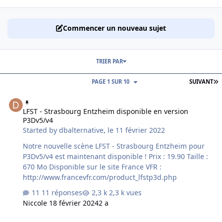
Commencer un nouveau sujet
TRIER PAR
D
PAGE 1 SUR 10
SUIVANT
LFST - Strasbourg Entzheim disponible en version P3Dv5/v4
LFST - Strasbourg Entzheim disponible en version
P3Dv5/v4
Started by
dbalternative
,
le 11 février 2022
Notre nouvelle scène LFST - Strasbourg Entzheim pour
P3Dv5/v4 est maintenant disponible ! Prix : 19.90 Taille :
670 Mo Disponible sur le site France VFR :
http://www.francevfr.com/product_lfstp3d.php
11 réponses
2,3 k vues
Nicco
le 18 février 2024
2 a