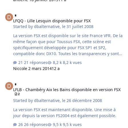
Tarbes Beauvais Chambery Toulouse Marseille
Perpignan Clermont-Ferrand Nantes Cannes Béziers
LFQQ - Lille Lesquin disponible pour FSX
Brest Toussus St-Cyr Lognes CDG Orly Le Bourget cette
LFQQ - Lille Lesquin disponible pour FSX
gamme sera disponible pour fs9 d'abord puis pour fsx,
Started by
dbalternative
,
le 31 juillet 2008
avec mise à jour possible. chaque aéroport sera
autonome mais aussi compatible avec le basepack
La version FSX est disponible sur le site France VFR. De la
correspondant, d…
même façon que pour Toussus FSX, cette scène est
spécifiquement développée pour FSX SP1 et SP2,
compatible donc DX10. Toutes les transparences y sont
gérées.
21 réponses
8,2 k vues
Nicco
le 2 mars 2014
12 a
LFLB - Chambéry Aix les Bains disponible en version FSX
LFLB - Chambéry Aix les Bains disponible en version FSX
2
Started by
dbalternative
,
le 26 décembre 2008
La version FSX est maintenant disponible. Une mise à
jour depuis la version FS2004 est également possible.
26 réponses
9,5 k vues