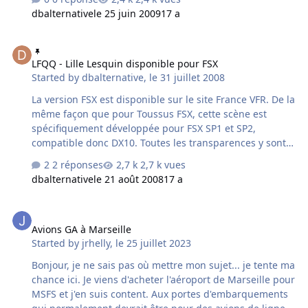
dbalternative
le 25 juin 2009
17 a
LFQQ - Lille Lesquin disponible pour FSX
LFQQ - Lille Lesquin disponible pour FSX
Started by
dbalternative
,
le 31 juillet 2008
La version FSX est disponible sur le site France VFR. De la
même façon que pour Toussus FSX, cette scène est
spécifiquement développée pour FSX SP1 et SP2,
compatible donc DX10. Toutes les transparences y sont
gérées.
2 réponses
2,7 k vues
dbalternative
le 21 août 2008
17 a
Avions GA à Marseille
Avions GA à Marseille
Started by
jrhelly
,
le 25 juillet 2023
Bonjour, je ne sais pas où mettre mon sujet... je tente ma
chance ici. Je viens d'acheter l'aéroport de Marseille pour
MSFS et j'en suis content. Aux portes d'embarquements