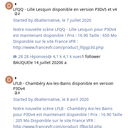
LFQQ - Lille Lesquin disponible en version P3Dv5 et v4
2
Started by
dbalternative
,
le 7 juillet 2020
Notre nouvelle scène LFQQ - Lille Lesquin pour P3Dv4
est maintenant disponible ! Prix : 16.90 Taille : 650 Mo
Disponible sur le site France VFR :
http://www.francevfr.com/product_lfqqp3d.php
28 réponses
4,1 k vues
1 follower
BAUQUE
le 14 juillet 2020
6 a
LFLB - Chambéry Aix-les-Bains disponible en version P3Dv4
LFLB - Chambéry Aix-les-Bains disponible en version
P3Dv4
3
Started by
dbalternative
,
le 8 avril 2020
Notre nouvelle scène LFLB - Chambéry Aix-les-Bains
pour P3Dv4 est maintenant disponible ! Prix : 16.90 Taille
: 205 Mo Disponible sur le site France VFR :
http://www.francevfr.com/product_lflbp3d.php