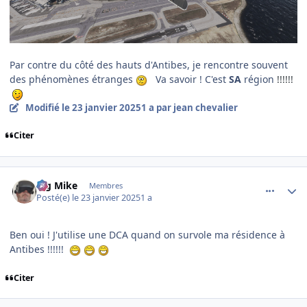
Par contre du côté des hauts d'Antibes, je rencontre souvent
des phénomènes étranges
Va savoir ! C'est
SA
région
!!!!!!
Modifié
le 23 janvier 2025
1 a
par jean chevalier
Citer
comment_251012
Author stats
Big Mike
Membres
Posté(e)
le 23 janvier 2025
1 a
Ben oui ! J'utilise une DCA quand on survole ma résidence à
Antibes !!!!!!
Citer