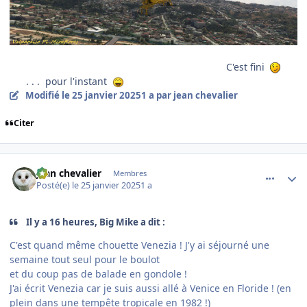
C'est fini
. . . pour l'instant
Modifié
le 25 janvier 2025
1 a
par jean chevalier
Citer
comment_251036
Author stats
jean chevalier
Membres
Posté(e)
le 25 janvier 2025
1 a
Il y a 16 heures, Big Mike a dit :
C'est quand même chouette Venezia ! J'y ai séjourné une
semaine tout seul pour le boulot
et du coup pas de balade en gondole !
J'ai écrit Venezia car je suis aussi allé à Venice en Floride ! (en
plein dans une tempête tropicale en 1982 !)