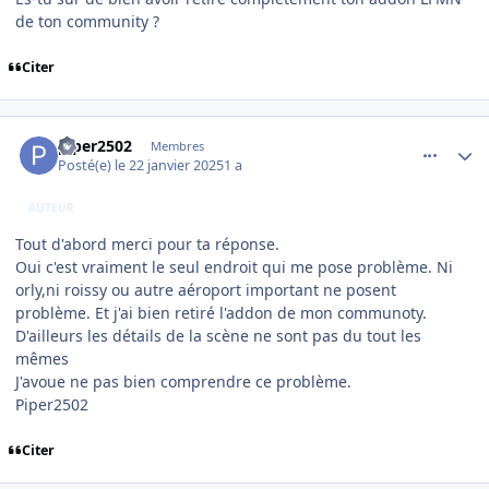
de ton community ?
Citer
comment_251007
Author stats
piper2502
Membres
Posté(e)
le 22 janvier 2025
1 a
AUTEUR
Tout d'abord merci pour ta réponse.
Oui c'est vraiment le seul endroit qui me pose problème. Ni
orly,ni roissy ou autre aéroport important ne posent
problème. Et j'ai bien retiré l'addon de mon communoty.
D'ailleurs les détails de la scène ne sont pas du tout les
mêmes
J'avoue ne pas bien comprendre ce problème.
Piper2502
Citer