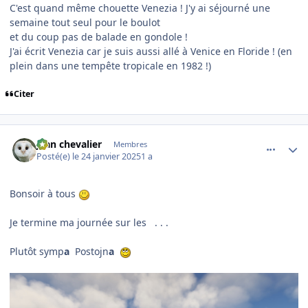
C'est quand même chouette Venezia ! J'y ai séjourné une
semaine tout seul pour le boulot
et du coup pas de balade en gondole !
J'ai écrit Venezia car je suis aussi allé à Venice en Floride ! (en
plein dans une tempête tropicale en 1982 !)
Citer
comment_251031
Author stats
jean chevalier
Membres
Posté(e)
le 24 janvier 2025
1 a
Bonsoir à tous
Je termine ma journée sur les . . .
Plutôt symp
a
Postojn
a