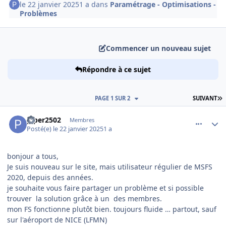
le 22 janvier 2025
1 a
dans
Paramétrage - Optimisations -
Problèmes
Commencer un nouveau sujet
Répondre à ce sujet
D
PAGE 1 SUR 2
SUIVANT
comment_251002
Author stats
piper2502
Membres
Posté(e)
le 22 janvier 2025
1 a
bonjour a tous,
Je suis nouveau sur le site, mais utilisateur régulier de MSFS
2020, depuis des années.
je souhaite vous faire partager un problème et si possible
trouver la solution grâce à un des membres.
mon FS fonctionne plutôt bien. toujours fluide … partout, sauf
sur l'aéroport de NICE (LFMN)