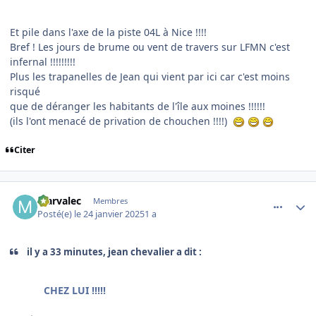
Et pile dans l'axe de la piste 04L à Nice !!!!
Bref ! Les jours de brume ou vent de travers sur LFMN c'est
infernal !!!!!!!!!
Plus les trapanelles de Jean qui vient par ici car c'est moins
risqué
que de déranger les habitants de l'île aux moines !!!!!!
(ils l'ont menacé de privation de chouchen !!!!)
Citer
comment_251026
Author stats
Marvalec
Membres
Posté(e)
le 24 janvier 2025
1 a
il y a 33 minutes, jean chevalier a dit :
CHEZ LUI !!!!!