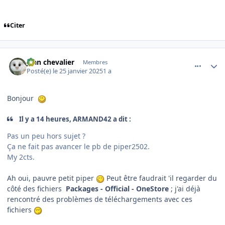
Citer
comment_251035
Author stats
jean chevalier
Membres
Posté(e)
le 25 janvier 2025
1 a
Bonjour
Il y a 14 heures, ARMAND42 a dit :
Pas un peu hors sujet ?
Ça ne fait pas avancer le pb de piper2502.
My 2cts.
Ah oui, pauvre petit piper
Peut être faudrait 'il regarder du
côté des fichiers
Packages - Official - OneStore
; j'ai déjà
rencontré des problèmes de téléchargements avec ces
fichiers