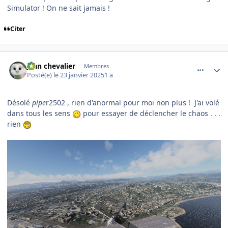
Simulator ! On ne sait jamais !
Citer
comment_251011
Author stats
jean chevalier
Membres
Posté(e)
le 23 janvier 2025
1 a
Désolé
pipe
r2502 , rien d'anormal pour moi non plus ! J'ai volé
dans tous les sens
pour essayer de déclencher le chaos . . .
rien