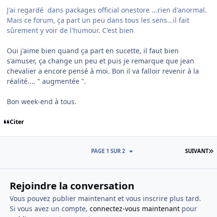
J'ai regardé dans packages official onestore ...rien d'anormal.
Mais ce forum, ça part un peu dans tous les sens...il fait
sûrement y voir de l'humour. C'est bien
Oui j'aime bien quand ça part en sucette, il faut bien
s'amuser, ça change un peu et puis je remarque que jean
chevalier a encore pensé à moi. Bon il va falloir revenir à la
réalité.... " augmentée ".
Bon week-end à tous.
Citer
D
PAGE 1 SUR 2
SUIVANT
Rejoindre la conversation
Vous pouvez publier maintenant et vous inscrire plus tard.
Si vous avez un compte,
connectez-vous maintenant
pour