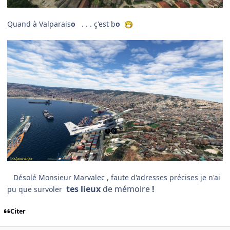
Quand à Valparais
o
. . . ç'est b
o
Désolé Monsieur Marvalec , faute d'adresses précises je n'ai
tes lieux
de mémoire
!
pu que survoler
Citer