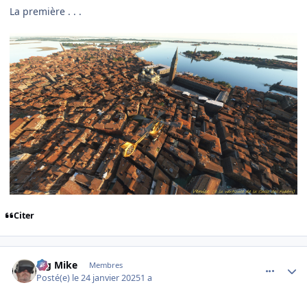
La première . . .
Citer
comment_251030
Author stats
Big Mike
Membres
Posté(e)
le 24 janvier 2025
1 a