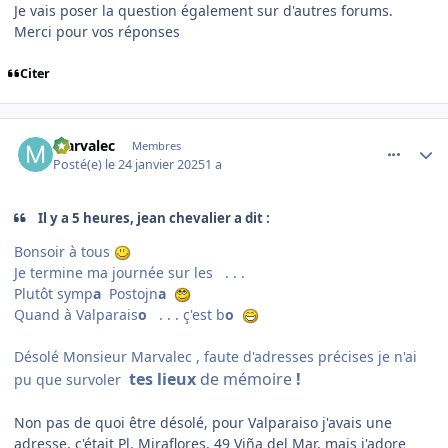
Je vais poser la question également sur d'autres forums.
Merci pour vos réponses
Citer
comment_251034
Author stats
Marvalec
Membres
Posté(e)
le 24 janvier 2025
1 a
Il y a 5 heures, jean chevalier a dit :
Bonsoir à tous
Je termine ma journée sur les . . .
Plutôt symp
a
Postojn
a
Quand à Valparais
o
. . . ç'est b
o
Désolé Monsieur Marvalec , faute d'adresses précises je n'ai
tes lieux
de mémoire
!
pu que survoler
Non pas de quoi être désolé, pour Valparaiso j'avais une
adresse, c'était Pl. Miraflores, 49 Viña del Mar, mais j'adore