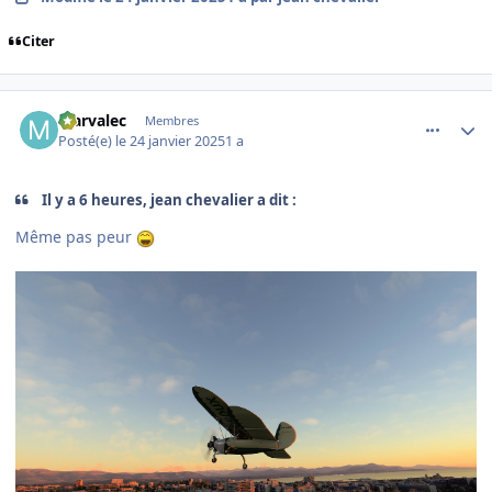
Citer
comment_251023
Author stats
Marvalec
Membres
Posté(e)
le 24 janvier 2025
1 a
Il y a 6 heures, jean chevalier a dit :
Même pas peur