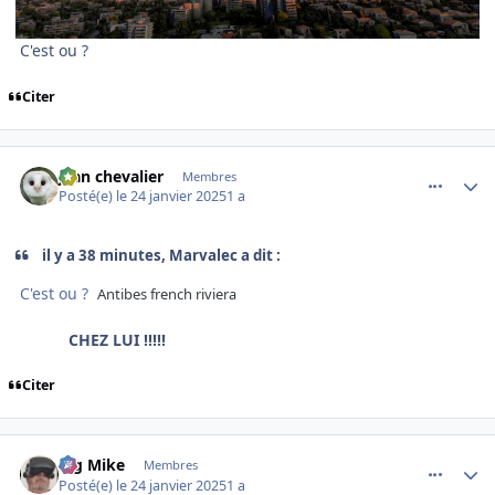
C'est ou ?
Citer
comment_251024
Author stats
jean chevalier
Membres
Posté(e)
le 24 janvier 2025
1 a
il y a 38 minutes, Marvalec a dit :
C'est ou ?
Antibes french riviera
CHEZ LUI !!!!!
Citer
comment_251025
Author stats
Big Mike
Membres
Posté(e)
le 24 janvier 2025
1 a