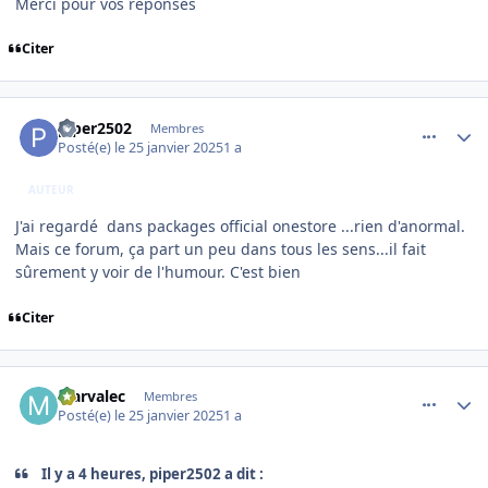
Merci pour vos réponses
Citer
comment_251039
Author stats
piper2502
Membres
Posté(e)
le 25 janvier 2025
1 a
AUTEUR
J'ai regardé dans packages official onestore ...rien d'anormal.
Mais ce forum, ça part un peu dans tous les sens...il fait
sûrement y voir de l'humour. C'est bien
Citer
comment_251041
Author stats
Marvalec
Membres
Posté(e)
le 25 janvier 2025
1 a
Il y a 4 heures, piper2502 a dit :