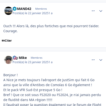
comment_251008
Author stats
ARMAND42
Membres
Posté(e)
le 22 janvier 2025
1 a
Ouch !!! Alors là, des plus fortiches que moi pourront t'aider.
Courage.
Citer
comment_251009
Author stats
Big Mike
Membres
Posté(e)
le 23 janvier 2025
1 a
Bonjour !
A Nice je mets toujours l'aéroport de JustSim qui fait 6 Go
ainsi que la ville d'Antibes de Comolas 6 Go également !
Et le pack VFR Sud-Est presque 5 Go !
Bref ! Que ce soit sous FS2020 ou FS2024, je n'ai jamais perdu
de fluidité dans MA région !!!!!!
Il faudrait poser la question également sur le forum de Flight