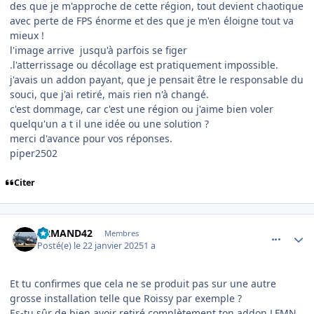
des que je m'approche de cette région, tout devient chaotique
avec perte de FPS énorme et des que je m'en éloigne tout va
mieux !
l'image arrive jusqu'à parfois se figer
.l'atterrissage ou décollage est pratiquement impossible.
j'avais un addon payant, que je pensait être le responsable du
souci, que j'ai retiré, mais rien n'à changé.
c'est dommage, car c'est une région ou j'aime bien voler
quelqu'un a t il une idée ou une solution ?
merci d'avance pour vos réponses.
piper2502
Citer
comment_251003
Author stats
ARMAND42
Membres
Posté(e)
le 22 janvier 2025
1 a
Et tu confirmes que cela ne se produit pas sur une autre
grosse installation telle que Roissy par exemple ?
Es-tu sûr de bien avoir retiré complètement ton addon LFMN