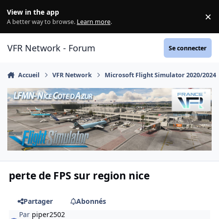
Aller au contenu
View in the app
×
Di
A better way to browse.
Learn more
.
VFR Network - Forum
Se connecter
Accueil
VFR Network
Microsoft Flight Simulator 2020/2024
perte de FPS sur region nice
Partager
Abonnés
Par
piper2502