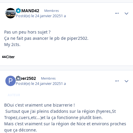
comment_251032
Author stats
ARMAND42
Membres
Posté(e)
le 24 janvier 2025
1 a
Pas un peu hors sujet ?
Ça ne fait pas avancer le pb de piper2502.
My 2cts.
Citer
comment_251033
Author stats
piper2502
Membres
Posté(e)
le 24 janvier 2025
1 a
AUTEUR
BOui c'est vraiment une bizarrerie !
Surtout que j'ai pleins d'addons sur la région (hyeres,St
Tropez,cuers,etc...)et la ça fonctionne plutôt bien.
Mais c'est vraiment sur la région de Nice et environs proches
que ça déconne.