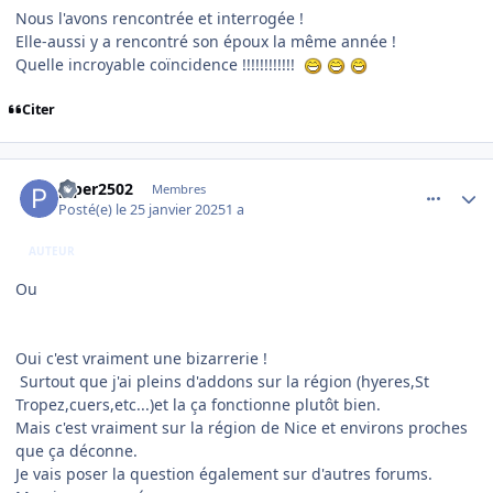
Nous l'avons rencontrée et interrogée !
Elle-aussi y a rencontré son époux la même année !
Quelle incroyable coïncidence !!!!!!!!!!!!
Citer
comment_251038
Author stats
piper2502
Membres
Posté(e)
le 25 janvier 2025
1 a
AUTEUR
Ou
Oui c'est vraiment une bizarrerie !
Surtout que j'ai pleins d'addons sur la région (hyeres,St
Tropez,cuers,etc...)et la ça fonctionne plutôt bien.
Mais c'est vraiment sur la région de Nice et environs proches
que ça déconne.
Je vais poser la question également sur d'autres forums.