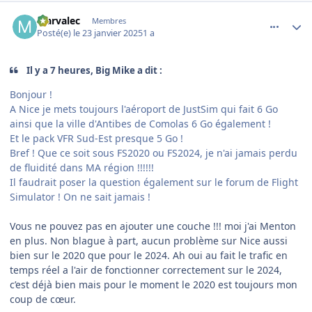
comment_251013
Author stats
Marvalec
Membres
Posté(e)
le 23 janvier 2025
1 a
Il y a 7 heures, Big Mike a dit :
Bonjour !
A Nice je mets toujours l'aéroport de JustSim qui fait 6 Go
ainsi que la ville d'Antibes de Comolas 6 Go également !
Et le pack VFR Sud-Est presque 5 Go !
Bref ! Que ce soit sous FS2020 ou FS2024, je n'ai jamais perdu
de fluidité dans MA région !!!!!!
Il faudrait poser la question également sur le forum de Flight
Simulator ! On ne sait jamais !
Vous ne pouvez pas en ajouter une couche !!! moi j'ai Menton
en plus. Non blague à part, aucun problème sur Nice aussi
bien sur le 2020 que pour le 2024. Ah oui au fait le trafic en
temps réel a l'air de fonctionner correctement sur le 2024,
c’est déjà bien mais pour le moment le 2020 est toujours mon
coup de cœur.