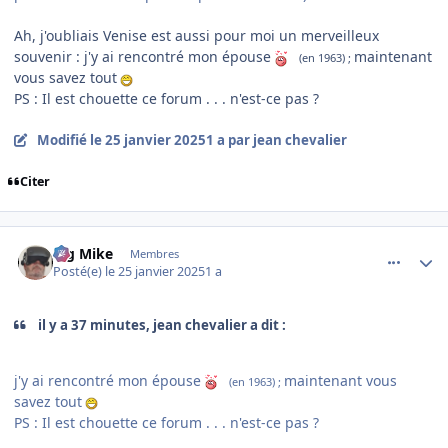
Ah, j'oubliais Venise est aussi pour moi un merveilleux
souvenir : j'y ai rencontré mon épouse
maintenant
(en 1963) ;
vous savez tout
PS : Il est chouette ce forum . . . n'est-ce pas ?
Modifié
le 25 janvier 2025
1 a
par jean chevalier
Citer
comment_251037
Author stats
Big Mike
Membres
Posté(e)
le 25 janvier 2025
1 a
il y a 37 minutes, jean chevalier a dit :
j'y ai rencontré mon épouse
maintenant vous
(en 1963) ;
savez tout
PS : Il est chouette ce forum . . . n'est-ce pas ?