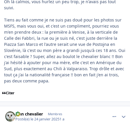
Oh là calmos, vous hurlez un peu trop, je n'avais pas tout
suivi.
Tiens au fait comme je ne suis pas doué pour les photos sur
MSFS, mais vous oui, et c'est un compliment, pourriez vous
m'en prendre deux : la première à Venise, à la verticale de
Calle dei Fabbri, la rue ou je suis né, c'est juste derrière la
Piazza San Marco et l'autre serait une vue de Postojna en
Slovénie, là c'est ou mon père a grandi jusqu'à ces 18 ans. Oui
c'est faisable ? Super, allez au boulot le chevalier blanc !! Bon
j'ai hésité à ajouter pour ma mère, elle c'est en Amérique du
Sud, plus exactement au Chili à Valparaiso. Trop drôle et avec
tout ça j'ai la nationalité française !! bon en fait j'en ai trois,
pas deux comme papa.
Citer
comment_251029
Author stats
jean chevalier
Membres
Posté(e)
le 24 janvier 2025
1 a