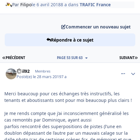
Par
Filipo
le 6 avril 2018
8 a
dans
TRAFIC France
Commencer un nouveau sujet
Répondre à ce sujet
PREMIÈRE PAGE
D
PRÉCÉDENT
PAGE 53 SUR 63
SUIVANT
comment_194721
Author stats
Phil92
Membres
Posté(e)
le 28 mars 2019
7 a
Merci beaucoup pour ces échanges très instructifs, les
tenants et aboutissants sont pour moi beaucoup plus clairs !
Je me rends compte que j’ai inconsciemment généralisé les
cas remontés par Dominique, ayant aussi
parfois rencontré des superpositions de pistes (l’une en
doublon dépassant de l’autre par un mauvais calage sur la
dalle photo (cas de certaines scènes fsx, de mémoire) et que