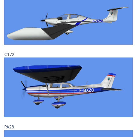
C172
PA28