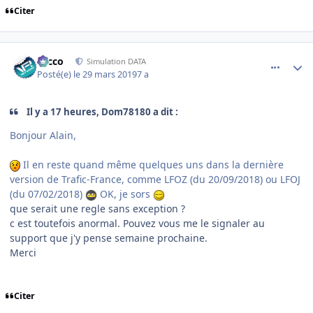
Citer
comment_194737
Author stats
Nicco
Simulation DATA
Posté(e)
le 29 mars 2019
7 a
Il y a 17 heures, Dom78180 a dit :
Bonjour Alain,
Il en reste quand même quelques uns dans la dernière
version de Trafic-France, comme LFOZ (du 20/09/2018) ou LFOJ
(du 07/02/2018)
OK, je sors
que serait une regle sans exception ?
c est toutefois anormal. Pouvez vous me le signaler au
support que j'y pense semaine prochaine.
Merci
Citer