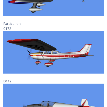
Particuliers
C172
D112