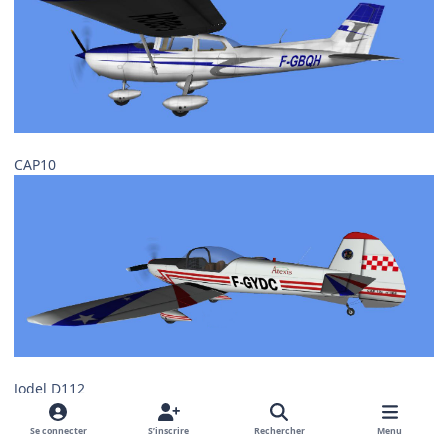
CAP10
Jodel D112
Se connecter
S’inscrire
Rechercher
Menu