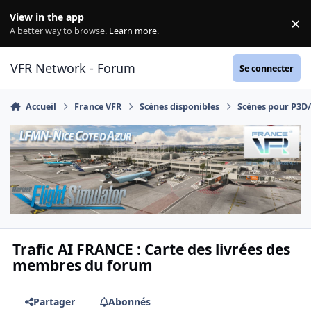
Aller au contenu
View in the app
×
Di
A better way to browse.
Learn more
.
VFR Network - Forum
Se connecter
Accueil
France VFR
Scènes disponibles
Scènes pour P3D
Trafic AI FRANCE : Carte des livrées des
membres du forum
Partager
Abonnés