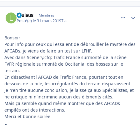
comment_194849
Author stats
Laulau8
Membres
Posté(e)
le 31 mars 2019
7 a
Bonsoir
Pour info pour ceux qui essaient de débrouiller le mystère des
AFCADs, je viens de faire un test sur LFHF.
Avec dans Scenery.cfg: Trafic France surmonté de la scène
FVFR régionale surmonté de Occitania: des bosses sur le
terrain.
En désactivant l'AFCAD de Trafic France, pourtant tout en
dessous de la pile, les irrégularités du terrain disparaissent.
Je n'en tire aucune conclusion, je laisse ça aux Spécialistes, et
ne critique ni n'incrimine aucun des éléments cités.
Mais ça semble quand même montrer que des AFCADs
empilés ont des interactions.
Merci et bonne soirée
L