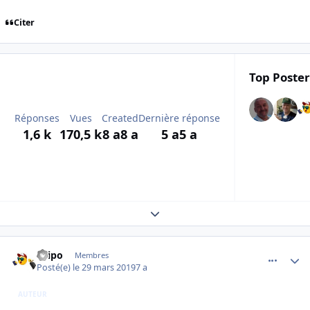
Citer
Top Poster
Réponses
Vues
Created
Dernière réponse
1,6 k
170,5 k
8 a
8 a
5 a
5 a
Expand topic overview
comment_194729
Author stats
Filipo
Membres
Posté(e)
le 29 mars 2019
7 a
AUTEUR