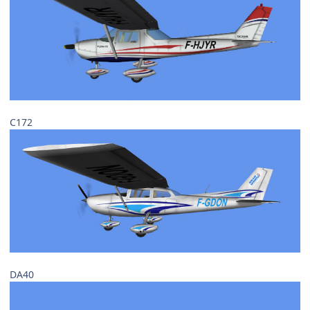
C172
DA40