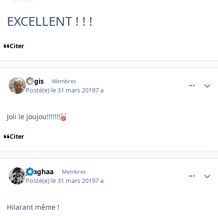
AUTEUR
EXCELLENT ! ! !
Citer
comment_194865
Author stats
Regis
Membres
Posté(e)
le 31 mars 2019
7 a
Joli le joujou!!!!!!!
Citer
comment_194867
Author stats
jlsaghaa
Membres
Posté(e)
le 31 mars 2019
7 a
Hilarant même !