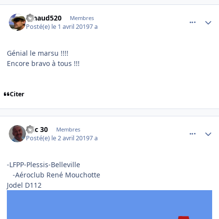
comment_194943
Author stats
arnaud520
Membres
Posté(e)
le 1 avril 2019
7 a
Génial le marsu !!!!
Encore bravo à tous !!!
Citer
comment_194959
Author stats
Eric 30
Membres
Posté(e)
le 2 avril 2019
7 a
-LFPP-Plessis-Belleville
-Aéroclub René Mouchotte
Jodel D112