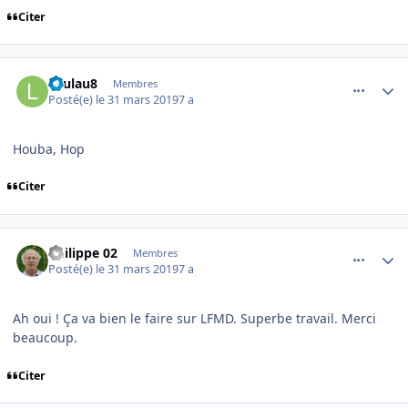
Citer
comment_194869
Author stats
Laulau8
Membres
Posté(e)
le 31 mars 2019
7 a
Houba, Hop
Citer
comment_194880
Author stats
Philippe 02
Membres
Posté(e)
le 31 mars 2019
7 a
Ah oui ! Ça va bien le faire sur LFMD. Superbe travail. Merci
beaucoup.
Citer