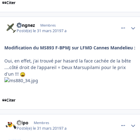
Citer
comment_194859
Author stats
Longnez
Membres
Posté(e)
le 31 mars 2019
7 a
Modification du MS893 F-BPMJ sur LFMD Cannes Mandelieu :
Oui, en effet, j'ai trouvé par hasard la face cachée de la bête
....côté droit de l'appareil = Deux Marsupilami pour le prix
d'un !!!
Citer
comment_194863
Author stats
Filipo
Membres
Posté(e)
le 31 mars 2019
7 a