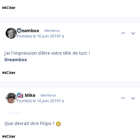
Citer
comment_199829
Author stats
Dreambox
Membres
Posté(e)
le 16 juin 2019
7 a
j'ai l'impression d'être votre tête de turc !
Dreambox
Citer
comment_199834
Author stats
Big Mike
Membres
Posté(e)
le 16 juin 2019
7 a
AUTEUR
Que devrait dire Filipo ?
Citer