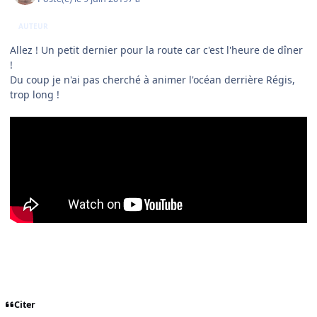
AUTEUR
Allez ! Un petit dernier pour la route car c'est l'heure de dîner
!
Du coup je n'ai pas cherché à animer l'océan derrière Régis,
trop long !
Citer