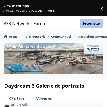
Aller au contenu
View in the app
×
Di
A better way to browse.
Learn more
.
VFR Network - Forum
Se connecter
Accueil
VFR Network
Communauté
Discussions aérona
Daydream 3 Galerie de portraits
Partager
Abonnés
Par
Big Mike