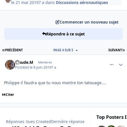
le 21 mai 2019
7 a
dans
Discussions aéronautiques
Commencer un nouveau sujet
Répondre à ce sujet
PREMIÈRE PAGE
D
PRÉCÉDENT
PAGE 4 SUR 5
SUIVANT
comment_199228
Author stats
Claude.M
Membres
Posté(e)
le 8 juin 2019
7 a
Philippe il faudra que tu nous montre ton tatouage....
Citer
Top Posters I
Réponses
Vues
Created
Dernière réponse