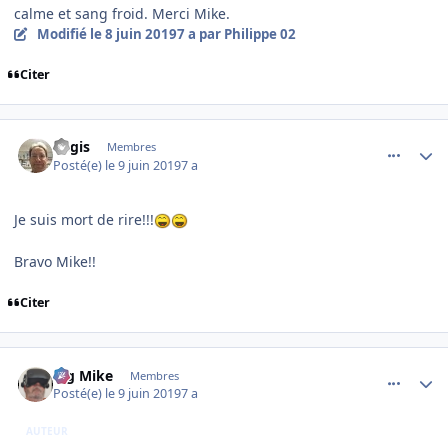
calme et sang froid. Merci Mike.
Modifié
le 8 juin 2019
7 a
par Philippe 02
Citer
comment_199271
Author stats
Regis
Membres
Posté(e)
le 9 juin 2019
7 a
Je suis mort de rire!!!
Bravo Mike!!
Citer
comment_199289
Author stats
Big Mike
Membres
Posté(e)
le 9 juin 2019
7 a
AUTEUR