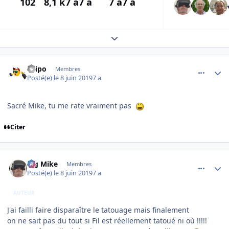
102
8,1 k
7 a
7 a
7 a
7 a
Expand topic overview
comment_199231
Author stats
Filipo
Membres
Posté(e)
le 8 juin 2019
7 a
Sacré Mike, tu me rate vraiment pas
Citer
comment_199234
Author stats
Big Mike
Membres
Posté(e)
le 8 juin 2019
7 a
AUTEUR
J'ai failli faire disparaître le tatouage mais finalement
on ne sait pas du tout si Fil est réellement tatoué ni où !!!!!