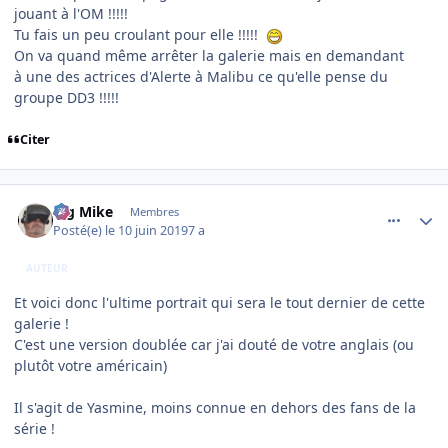
jouant à l'OM !!!!!
Tu fais un peu croulant pour elle !!!!!
On va quand même arrêter la galerie mais en demandant
à une des actrices d'Alerte à Malibu ce qu'elle pense du
groupe DD3 !!!!!
Citer
comment_199373
Author stats
Big Mike
Membres
Posté(e)
le 10 juin 2019
7 a
AUTEUR
Et voici donc l'ultime portrait qui sera le tout dernier de cette
galerie !
C'est une version doublée car j'ai douté de votre anglais (ou
plutôt votre américain)
Il s'agit de Yasmine, moins connue en dehors des fans de la
série !