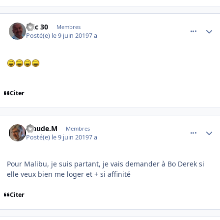
comment_199314
Author stats
Eric 30
Membres
Posté(e)
le 9 juin 2019
7 a
Citer
comment_199316
Author stats
Claude.M
Membres
Posté(e)
le 9 juin 2019
7 a
Pour Malibu, je suis partant, je vais demander à Bo Derek si
elle veux bien me loger et + si affinité
Citer