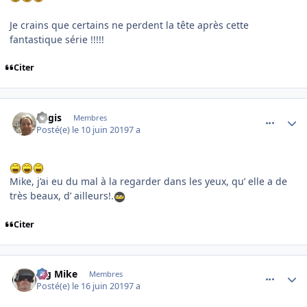
Je crains que certains ne perdent la tête après cette
fantastique série !!!!!
Citer
comment_199398
Author stats
Regis
Membres
Posté(e)
le 10 juin 2019
7 a
Mike, j’ai eu du mal à la regarder dans les yeux, qu’ elle a de
très beaux, d’ ailleurs!.
Citer
comment_199808
Author stats
Big Mike
Membres
Posté(e)
le 16 juin 2019
7 a