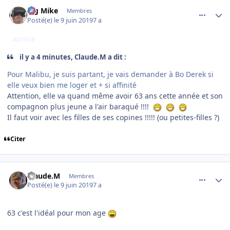
comment_199319
Author stats
Big Mike
Membres
Posté(e)
le 9 juin 2019
7 a
AUTEUR
il y a 4 minutes, Claude.M a dit :
Pour Malibu, je suis partant, je vais demander à Bo Derek si
elle veux bien me loger et + si affinité
Attention, elle va quand même avoir 63 ans cette année et son
compagnon plus jeune a l'air baraqué !!!!
Il faut voir avec les filles de ses copines !!!!! (ou petites-filles ?)
Citer
comment_199321
Author stats
Claude.M
Membres
Posté(e)
le 9 juin 2019
7 a
63 c'est l'idéal pour mon age