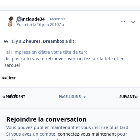
comment_199838
Author stats
jeanclaude34
Membres
Posté(e)
le 16 juin 2019
7 a
Il y a 2 heures, Dreambox a dit :
j'ai l'impression d'être votre tête de turc
dis pas ça tu vas te retrouver avec un fez sur la tete et en
sarouel
Citer
PREMIÈRE PAGE
D
PRÉCÉDENT
PAGE 4 SUR 5
SUIVANT
Rejoindre la conversation
Vous pouvez publier maintenant et vous inscrire plus tard.
Si vous avez un compte,
connectez-vous maintenant
pour