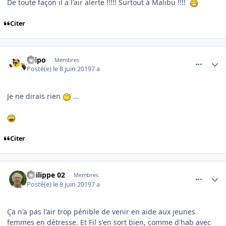
De toute façon il a l'air alerte !!!!! Surtout à Malibu !!!!
Citer
comment_199236
Author stats
Filipo
Membres
Posté(e)
le 8 juin 2019
7 a
Je ne dirais rien
...
Citer
comment_199238
Author stats
Philippe 02
Membres
Posté(e)
le 8 juin 2019
7 a
Ça n'a pas l'air trop pénible de venir en aide aux jeunes
femmes en détresse. Et Fil s'en sort bien, comme d'hab avec