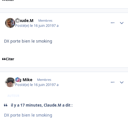
comment_199809
Author stats
Claude.M
Membres
Posté(e)
le 16 juin 2019
7 a
DX porte bien le smoking
Citer
comment_199810
Author stats
Big Mike
Membres
Posté(e)
le 16 juin 2019
7 a
AUTEUR
il y a 17 minutes, Claude.M a dit :
DX porte bien le smoking