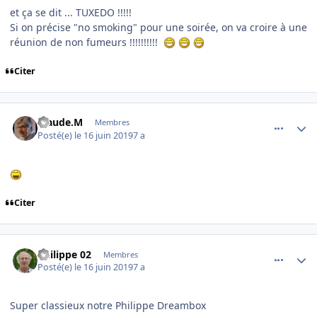
et ça se dit ... TUXEDO !!!!!
Si on précise "no smoking" pour une soirée, on va croire à une
réunion de non fumeurs !!!!!!!!!!
Citer
comment_199812
Author stats
Claude.M
Membres
Posté(e)
le 16 juin 2019
7 a
Citer
comment_199818
Author stats
Philippe 02
Membres
Posté(e)
le 16 juin 2019
7 a
Super classieux notre Philippe Dreambox