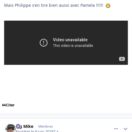
Mais Philippe s'en tire bien aussi avec Pamela !!!!!!
Citer
comment_199312
Author stats
Big Mike
Membres
Posté(e)
le 9 juin 2019
7 a