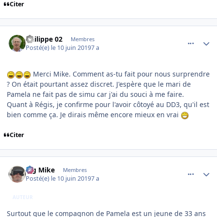
Citer
comment_199354
Author stats
Philippe 02
Membres
Posté(e)
le 10 juin 2019
7 a
Merci Mike. Comment as-tu fait pour nous surprendre
? On était pourtant assez discret. J'espère que le mari de
Pamela ne fait pas de simu car j'ai du souci à me faire.
Quant à Régis, je confirme pour l'avoir côtoyé au DD3, qu'il est
bien comme ça. Je dirais même encore mieux en vrai
Citer
comment_199361
Author stats
Big Mike
Membres
Posté(e)
le 10 juin 2019
7 a
AUTEUR
Surtout que le compagnon de Pamela est un jeune de 33 ans