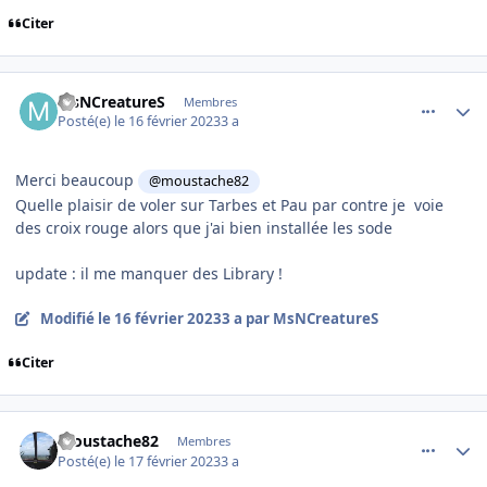
Citer
comment_245849
Author stats
MsNCreatureS
Membres
Posté(e)
le 16 février 2023
3 a
Merci beaucoup
@moustache82
Quelle plaisir de voler sur Tarbes et Pau par contre je voie
des croix rouge alors que j'ai bien installée les sode
update : il me manquer des Library !
Modifié
le 16 février 2023
3 a
par MsNCreatureS
Citer
comment_245850
Author stats
moustache82
Membres
Posté(e)
le 17 février 2023
3 a