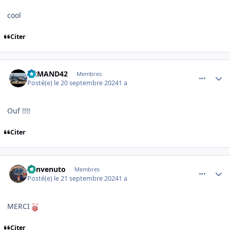
cool
Citer
comment_249938
Author stats
ARMAND42
Membres
Posté(e)
le 20 septembre 2024
1 a
Ouf !!!!
Citer
comment_249942
Author stats
benvenuto
Membres
Posté(e)
le 21 septembre 2024
1 a
MERCI
Citer