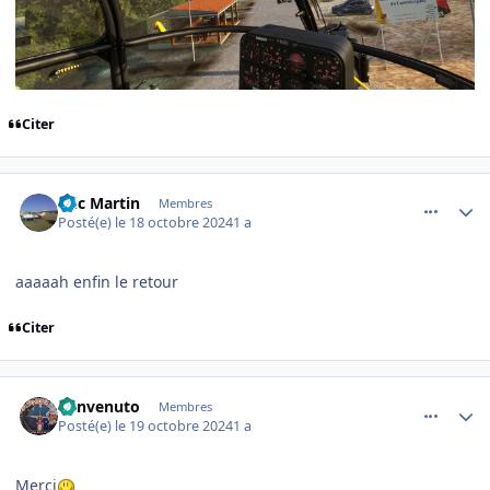
Citer
comment_250130
Author stats
Eric Martin
Membres
Posté(e)
le 18 octobre 2024
1 a
aaaaah enfin le retour
Citer
comment_250137
Author stats
benvenuto
Membres
Posté(e)
le 19 octobre 2024
1 a
Merci