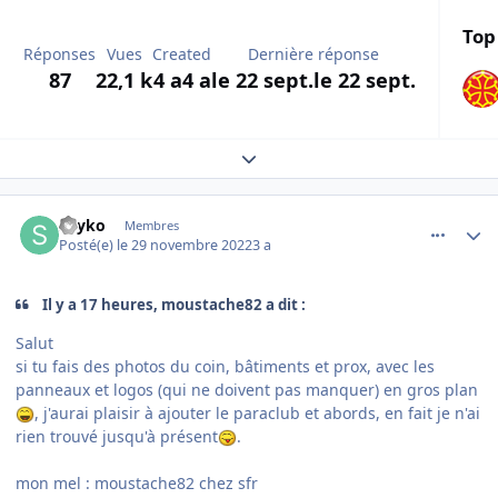
Top
Réponses
Vues
Created
Dernière réponse
87
22,1 k
4 a
4 a
le 22 sept.
le 22 sept.
Expand topic overview
comment_244989
Author stats
Sayko
Membres
Posté(e)
le 29 novembre 2022
3 a
Il y a 17 heures, moustache82 a dit :
Salut
si tu fais des photos du coin, bâtiments et prox, avec les
panneaux et logos (qui ne doivent pas manquer) en gros plan
, j'aurai plaisir à ajouter le paraclub et abords, en fait je n'ai
rien trouvé jusqu'à présent
.
mon mel : moustache82 chez sfr