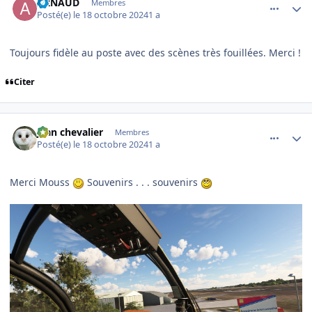
ARNAUD
Membres
Posté(e)
le 18 octobre 2024
1 a
Toujours fidèle au poste avec des scènes très fouillées. Merci !
Citer
comment_250128
Author stats
jean chevalier
Membres
Posté(e)
le 18 octobre 2024
1 a
Merci Mouss
Souvenirs . . . souvenirs