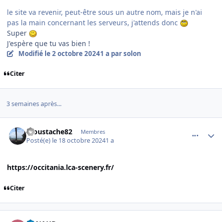
le site va revenir, peut-être sous un autre nom, mais je n'ai
pas la main concernant les serveurs, j'attends donc
Super
J'espère que tu vas bien !
Modifié
le 2 octobre 2024
1 a
par solon
Citer
3 semaines après...
comment_250125
Author stats
moustache82
Membres
Posté(e)
le 18 octobre 2024
1 a
https://occitania.lca-scenery.fr/
Citer
comment_250127
Author stats