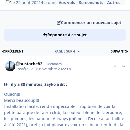
le 22 août 2021
4 a
dans
Vos vols - Screenshots - Autres
Commencer un nouveau sujet
Répondre à ce sujet
PREMIÈRE PAGE
D
PRÉCÉDENT
PAGE 3 SUR 4
SUIVANT
comment_244987
Author stats
moustache82
Membres
Posté(e)
le 28 novembre 2022
3 a
il y a 38 minutes, Sayko a dit :
Ouach!!!
Merci beaucoup!!!
Installation facile, rendu impeccable. Trop bien de voir la
petite baraque de l'aéro club, la couleur bleue de l'aérogare,
les pompes, les hangars Airways (même si l'école a fait faillite
à l'été 2021), bref ça fait plaisir d'avoir un si beau rendu de la