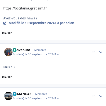
https://occitania.gratisim.fr
Avez-vous des news ?
Modifié
le 19 septembre 2024
1 a
par solon
Citer
comment_249934
Author stats
benvenuto
Membres
Posté(e)
le 20 septembre 2024
1 a
Plus 1 ?
Citer
comment_249935
Author stats
ARMAND42
Membres
Posté(e)
le 20 septembre 2024
1 a