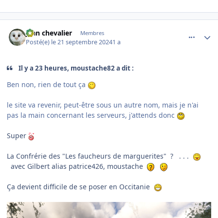
comment_249945
Author stats
jean chevalier
Membres
Posté(e)
le 21 septembre 2024
1 a
Il y a 23 heures, moustache82 a dit :
Ben non, rien de tout ça
le site va revenir, peut-être sous un autre nom, mais je n'ai
pas la main concernant les serveurs, j'attends donc
Super
La Confrérie des "Les faucheurs de marguerites" ? . . .
avec Gilbert alias patrice426, moustache
Ça devient difficile de se poser en Occitanie