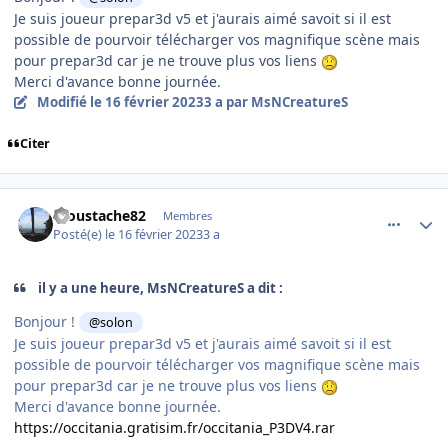
Je suis joueur prepar3d v5 et j'aurais aimé savoit si il est
possible de pourvoir télécharger vos magnifique scène mais
pour prepar3d car je ne trouve plus vos liens
Merci d'avance bonne journée.
Modifié
le 16 février 2023
3 a
par MsNCreatureS
Citer
comment_245846
Author stats
moustache82
Membres
Posté(e)
le 16 février 2023
3 a
il y a une heure, MsNCreatureS a dit :
Bonjour !
@solon
Je suis joueur prepar3d v5 et j'aurais aimé savoit si il est
possible de pourvoir télécharger vos magnifique scène mais
pour prepar3d car je ne trouve plus vos liens
Merci d'avance bonne journée.
https://occitania.gratisim.fr/occitania_P3DV4.rar