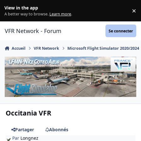
Aller au contenu
View in the app
×
Di
A better way to browse.
Learn more
.
VFR Network - Forum
Se connecter
Accueil
VFR Network
Microsoft Flight Simulator 2020/2024
Occitania VFR
Partager
Abonnés
Par
Longnez