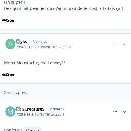
Oh super!!
Dès qu'il fait beau (et que j'ai un peu de temps) je te fais ça!!
Citer
comment_244993
Author stats
Sayko
Membres
Posté(e)
le 29 novembre 2022
3 a
Merci Moustache, mail envoyé!
Citer
2 mois après...
comment_245844
Author stats
MsNCreatureS
Membres
Posté(e)
le 16 février 2023
3 a
Bonjour !
@solon