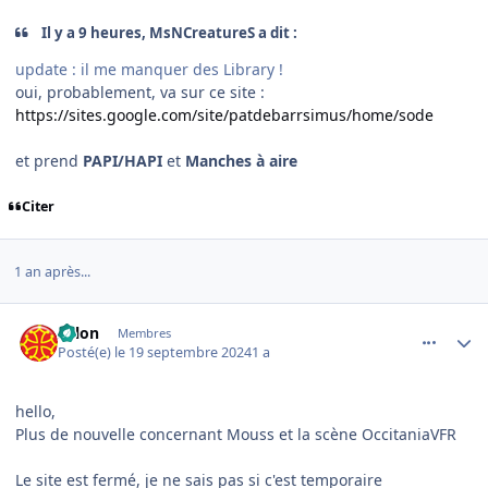
Il y a 9 heures, MsNCreatureS a dit :
update : il me manquer des Library !
oui, probablement, va sur ce site
:
https://sites.google.com/site/patdebarrsimus/home/sode
et prend
PAPI/HAPI
et
Manches à aire
Citer
1 an après...
comment_249925
Author stats
solon
Membres
Posté(e)
le 19 septembre 2024
1 a
hello,
Plus de nouvelle concernant Mouss et la scène OccitaniaVFR
Le site est fermé, je ne sais pas si c'est temporaire