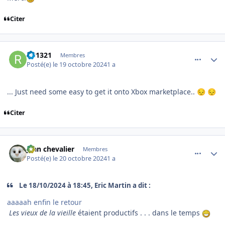
Citer
comment_250138
Author stats
RB1321
Membres
Posté(e)
le 19 octobre 2024
1 a
... Just need some easy to get it onto Xbox marketplace..
😔
😔
Citer
comment_250149
Author stats
jean chevalier
Membres
Posté(e)
le 20 octobre 2024
1 a
Le 18/10/2024 à 18:45, Eric Martin a dit :
aaaaah enfin le retour
Les vieux de la vieille
étaient productifs . . . dans le temps