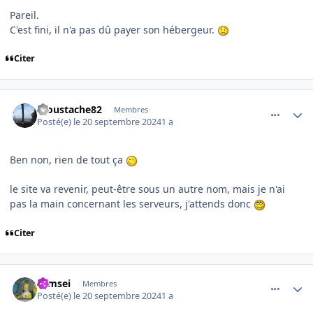
Pareil.
C'est fini, il n'a pas dû payer son hébergeur.
Citer
comment_249936
Author stats
moustache82
Membres
Posté(e)
le 20 septembre 2024
1 a
Ben non, rien de tout ça
le site va revenir, peut-être sous un autre nom, mais je n'ai
pas la main concernant les serveurs, j'attends donc
Citer
comment_249937
Author stats
symsei
Membres
Posté(e)
le 20 septembre 2024
1 a