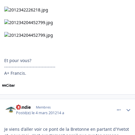
Et pour vous?
----------------------------------
A+ Francis.
Citer
comment_76139
Author stats
Handie
Membres
Posté(e)
le 4 mars 2012
14 a
Je viens d'aller voir ce pont de la Bretonne en partant d'Yvetot