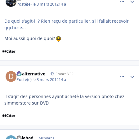
Posté(e)
le 3 mars 2012
14 a
De quoi s'agit-il ? Rien reçu de particulier, s'il fallait recevoir
qqchose...
Moi aussi! quoi de quoi?
Citer
comment_76081
Author stats
dbalternative
France VFR
Posté(e)
le 3 mars 2012
14 a
il s'agit des personnes ayant acheté la version photo chez
simmerstore sur DVD.
Citer
comment_76083
Author stats
galahad
Membres