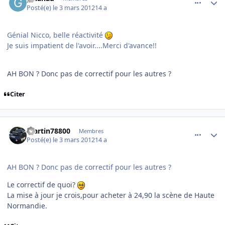
Posté(e)
le 3 mars 2012
14 a
Génial Nicco, belle réactivité
Je suis impatient de l'avoir....Merci d'avance!!
AH BON ? Donc pas de correctif pour les autres ?
Citer
comment_76084
Author stats
martin78800
Membres
Posté(e)
le 3 mars 2012
14 a
AH BON ? Donc pas de correctif pour les autres ?
Le correctif de quoi?
La mise à jour je crois,pour acheter à 24,90 la scène de Haute
Normandie.