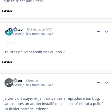
que ce n' est pas l'idéal!
Citer
comment_76090
Author stats
Nicco
Simulation DATA
Posté(e)
le 4 mars 2012
14 a
AUTEUR
D'autres peuvent confirmer ou non ?
Citer
comment_76091
Author stats
etien
Membres
Posté(e)
le 4 mars 2012
14 a
je viens d essayer et je n arrive pas a reproduire ton bug,
sans doutes un addon installé dans le passé et qui a pollué
un fichier partagé. etienne