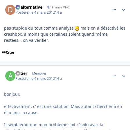
comment_76101
Author stats
dbalternative
France VFR
Posté(e)
le 4 mars 2012
14 a
pas stupide du tout comme analyse
mais on a désactivé les
crashbox, à moins que certaines soient quand même
restées... on va vérifier.
Citer
comment_76110
Author stats
antier
Membres
Posté(e)
le 4 mars 2012
14 a
bonjour,
effectivement, c' est une solution. Mais autant chercher à en
éliminer la cause.
Il semblerait que mon problème soit résolu avec la