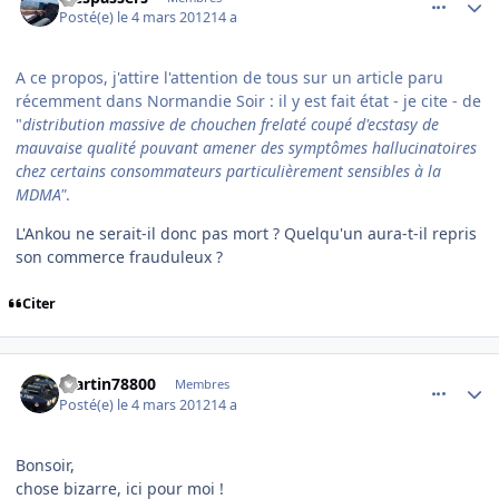
Posté(e)
le 4 mars 2012
14 a
A ce propos, j'attire l'attention de tous sur un article paru
récemment dans Normandie Soir : il y est fait état - je cite - de
"
distribution massive de chouchen frelaté coupé d'ecstasy de
mauvaise qualité pouvant amener des symptômes hallucinatoires
chez certains consommateurs particulièrement sensibles à la
MDMA"
.
L'Ankou ne serait-il donc pas mort ? Quelqu'un aura-t-il repris
son commerce frauduleux ?
Citer
comment_76137
Author stats
martin78800
Membres
Posté(e)
le 4 mars 2012
14 a
Bonsoir,
chose bizarre, ici pour moi !