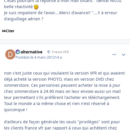
C'était pourtant la réponse à mon mail disant: "Génial Nicco,
belle réactivité
Je suis impatient de l'avoir....Merci d'avance!! "....Y à erreur
d'aiguillage aérien ?
Citer
comment_76088
Author stats
dbalternative
France VFR
Posté(e)
le 4 mars 2012
14 a
non c'est juste ceux qui voulaient la version VFR et qui avaient
déjà acheté la version PHOTO, mais en version DVD chez
simmerstore. Ces personnes peuvent acheter la mise à jour
chez simmerstore à 24.90 mais on leur envoie aussi un mail
leur permettant s'ils préfèrent l'acheter en téléchargement.
Tout le monde a la même chose et rien n'est réservé à
quiconque !
d'ailleurs de façon générale les seuls "privilèges" sont pour
les clients france vfr par rapport à ceux qui achètent chez