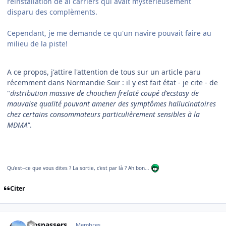
réinstallation de al carriers qui avait mystèrieusement
disparu des complèments.
Cependant, je me demande ce qu'un navire pouvait faire au
milieu de la piste!
A ce propos, j'attire l'attention de tous sur un article paru
récemment dans Normandie Soir : il y est fait état - je cite - de
"
distribution massive de chouchen frelaté coupé d'ecstasy de
mauvaise qualité pouvant amener des symptômes hallucinatoires
chez certains consommateurs particulièrement sensibles à la
MDMA"
.
Qu'est--ce que vous dites ? La sortie, c'est par là ? Ah bon...
Citer
comment_76114
Author stats
Trespassers
Membres