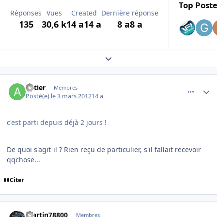
Top Poste
Réponses
Vues
Created
Dernière réponse
135
30,6 k
14 a
14 a
8 a
8 a
Expand topic overview
comment_76079
Author stats
antier
Membres
Posté(e)
le 3 mars 2012
14 a
c'est parti depuis déjà 2 jours !
De quoi s'agit-il ? Rien reçu de particulier, s'il fallait recevoir
qqchose...
Citer
comment_76080
Author stats
martin78800
Membres