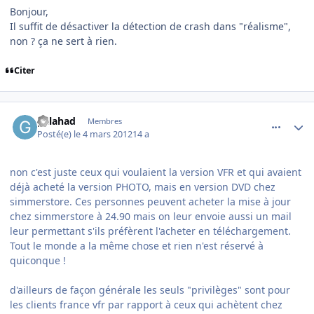
Bonjour,
Il suffit de désactiver la détection de crash dans "réalisme",
non ? ça ne sert à rien.
Citer
comment_76097
Author stats
galahad
Membres
Posté(e)
le 4 mars 2012
14 a
non c'est juste ceux qui voulaient la version VFR et qui avaient
déjà acheté la version PHOTO, mais en version DVD chez
simmerstore. Ces personnes peuvent acheter la mise à jour
chez simmerstore à 24.90 mais on leur envoie aussi un mail
leur permettant s'ils préfèrent l'acheter en téléchargement.
Tout le monde a la même chose et rien n'est réservé à
quiconque !
d'ailleurs de façon générale les seuls "privilèges" sont pour
les clients france vfr par rapport à ceux qui achètent chez