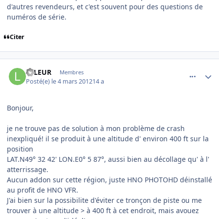
d'autres revendeurs, et c'est souvent pour des questions de
numéros de série.
Citer
comment_76089
Author stats
LFLEUR
Membres
Posté(e)
le 4 mars 2012
14 a
Bonjour,
je ne trouve pas de solution à mon problème de crash
inexpliqué! il se produit à une altitude d' environ 400 ft sur la
position
LAT.N49° 32 42' LON.E0° 5 87°, aussi bien au décollage qu' à l'
atterrissage.
Aucun addon sur cette région, juste HNO PHOTOHD déinstallé
au profit de HNO VFR.
J'ai bien sur la possibilite d'éviter ce tronçon de piste ou me
trouver à une altitude > à 400 ft à cet endroit, mais avouez