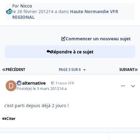
Par
Nicco
le 26 février 2012
14 a
dans
Haute Normandie VFR
REGIONAL
Commencer un nouveau sujet
Répondre à ce sujet
PREMIÈRE PAGE
D
PRÉCÉDENT
PAGE 3 SUR 6
SUIVANT
comment_76078
Author stats
dbalternative
France VFR
Posté(e)
le 3 mars 2012
14 a
c'est parti depuis déjà 2 jours !
Citer