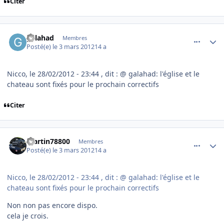
Citer
comment_76085
Author stats
galahad
Membres
Posté(e)
le 3 mars 2012
14 a
Nicco, le 28/02/2012 - 23:44 , dit : @ galahad: l'église et le
chateau sont fixés pour le prochain correctifs
Citer
comment_76086
Author stats
martin78800
Membres
Posté(e)
le 3 mars 2012
14 a
Nicco, le 28/02/2012 - 23:44 , dit : @ galahad: l'église et le
chateau sont fixés pour le prochain correctifs
Non non pas encore dispo.
cela je crois.