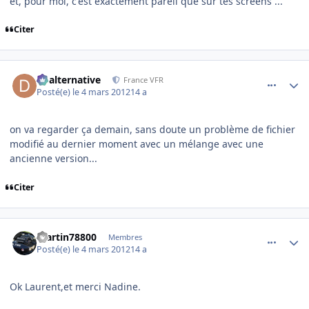
et, pour moi, c'est exactement pareil que sur tes screens ...
Citer
comment_76142
Author stats
dbalternative
France VFR
Posté(e)
le 4 mars 2012
14 a
on va regarder ça demain, sans doute un problème de fichier
modifié au dernier moment avec un mélange avec une
ancienne version...
Citer
comment_76143
Author stats
martin78800
Membres
Posté(e)
le 4 mars 2012
14 a
Ok Laurent,et merci Nadine.