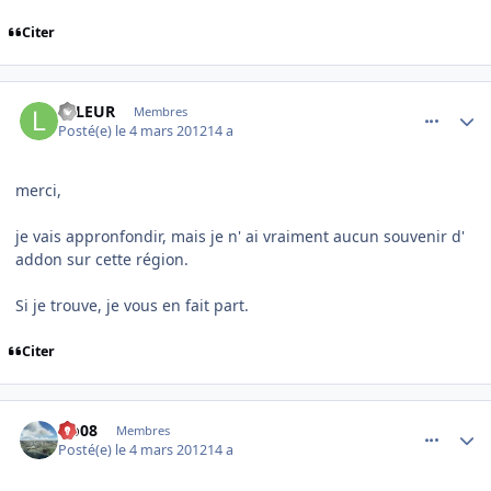
Citer
comment_76093
Author stats
LFLEUR
Membres
Posté(e)
le 4 mars 2012
14 a
merci,
je vais appronfondir, mais je n' ai vraiment aucun souvenir d'
addon sur cette région.
Si je trouve, je vous en fait part.
Citer
comment_76094
Author stats
clo08
Membres
Posté(e)
le 4 mars 2012
14 a