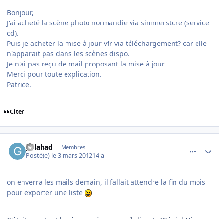
Bonjour,
J'ai acheté la scène photo normandie via simmerstore (service
cd).
Puis je acheter la mise à jour vfr via téléchargement? car elle
n'apparait pas dans les scènes dispo.
Je n'ai pas reçu de mail proposant la mise à jour.
Merci pour toute explication.
Patrice.
Citer
comment_76087
Author stats
galahad
Membres
Posté(e)
le 3 mars 2012
14 a
on enverra les mails demain, il fallait attendre la fin du mois
pour exporter une liste