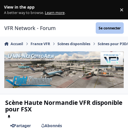
Aller au contenu
View in the app
×
Di
A better way to browse.
Learn more
.
VFR Network - Forum
Se connecter
Accueil
France VFR
Scènes disponibles
Scènes pour P3D
Scène Haute Normandie VFR disponible
pour FSX
Partager
Abonnés