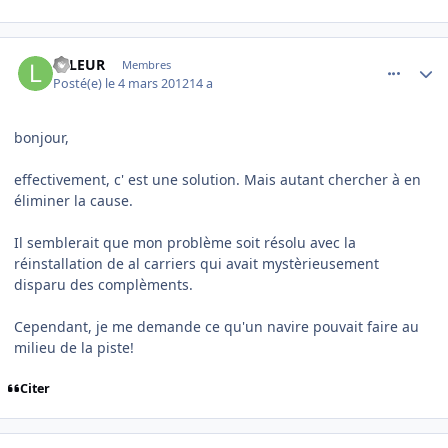
comment_76098
Author stats
LFLEUR
Membres
Posté(e)
le 4 mars 2012
14 a
bonjour,
effectivement, c' est une solution. Mais autant chercher à en
éliminer la cause.
Il semblerait que mon problème soit résolu avec la
réinstallation de al carriers qui avait mystèrieusement
disparu des complèments.
Cependant, je me demande ce qu'un navire pouvait faire au
milieu de la piste!
Citer
comment_76099
Author stats