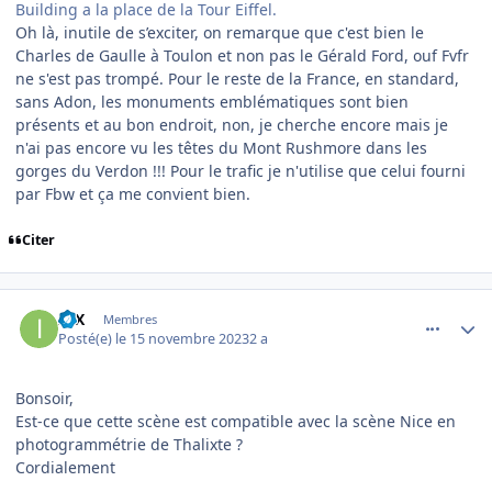
Building a la place de la Tour Eiffel.
Oh là, inutile de s’exciter, on remarque que c'est bien le
Charles de Gaulle à Toulon et non pas le Gérald Ford, ouf Fvfr
ne s'est pas trompé. Pour le reste de la France, en standard,
sans Adon, les monuments emblématiques sont bien
présents et au bon endroit, non, je cherche encore mais je
n'ai pas encore vu les têtes du Mont Rushmore dans les
gorges du Verdon !!! Pour le trafic je n'utilise que celui fourni
par Fbw et ça me convient bien.
Citer
comment_247312
Author stats
IIIX
Membres
Posté(e)
le 15 novembre 2023
2 a
Bonsoir,
Est-ce que cette scène est compatible avec la scène Nice en
photogrammétrie de Thalixte ?
Cordialement