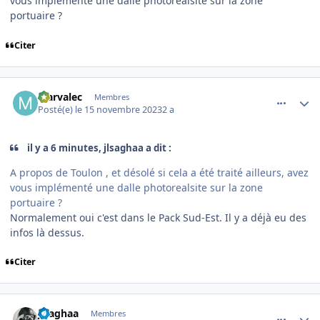
vous implémenté une dalle photorealsite sur la zone
portuaire ?
Citer
comment_247318
Author stats
Marvalec
Membres
Posté(e)
le 15 novembre 2023
2 a
il y a 6 minutes, jlsaghaa a dit :
A propos de Toulon , et désolé si cela a été traité ailleurs, avez
vous implémenté une dalle photorealsite sur la zone
portuaire ?
Normalement oui c'est dans le Pack Sud-Est. Il y a déjà eu des
infos là dessus.
Citer
comment_247319
Author stats
jlsaghaa
Membres