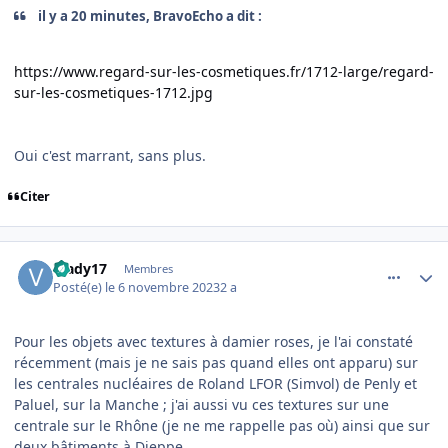
il y a 20 minutes, BravoEcho a dit :
https://www.regard-sur-les-cosmetiques.fr/1712-large/regard-
sur-les-cosmetiques-1712.jpg
Oui c'est marrant, sans plus.
Citer
comment_247246
Author stats
Vlady17
Membres
Posté(e)
le 6 novembre 2023
2 a
Pour les objets avec textures à damier roses, je l'ai constaté
récemment (mais je ne sais pas quand elles ont apparu) sur
les centrales nucléaires de Roland LFOR (Simvol) de Penly et
Paluel, sur la Manche ; j'ai aussi vu ces textures sur une
centrale sur le Rhône (je ne me rappelle pas où) ainsi que sur
deux bâtiments à Dieppe ...