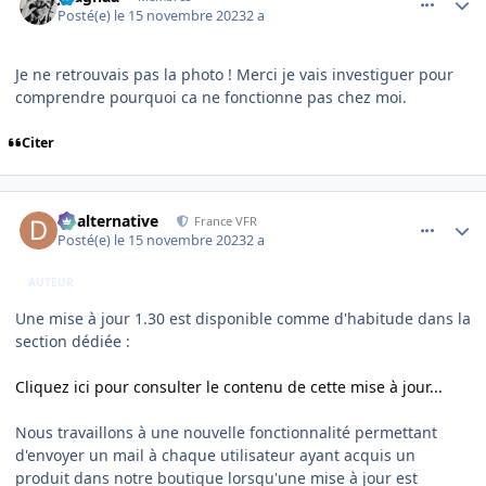
Posté(e)
le 15 novembre 2023
2 a
Je ne retrouvais pas la photo ! Merci je vais investiguer pour
comprendre pourquoi ca ne fonctionne pas chez moi.
Citer
comment_247322
Author stats
dbalternative
France VFR
Posté(e)
le 15 novembre 2023
2 a
AUTEUR
Une mise à jour 1.30 est disponible comme d'habitude dans la
section dédiée
:
Cliquez ici pour consulter le contenu de cette mise à jour...
Nous travaillons à une nouvelle fonctionnalité permettant
d'envoyer un mail à chaque utilisateur ayant acquis un
produit dans notre boutique lorsqu'une mise à jour est