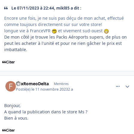
Le 07/11/2023 à 22:44, mikl85 a dit :
Encore une fois, je ne suis pas déçu de mon achat, effectué
comme toujours directement sur sur votre store!
longue vie à FranceVFR
et vivement sud-ouest
De mon côté je trouve les Packs Aéroports supers, de plus on
peut les acheter à l'unité et pour ne rien gâcher le prix est
imbattable.
Citer
comment_247262
Author stats
FoxRomeoDelta
Membres
Posté(e)
le 11 novembre 2023
2 a
Bonjour,
A quand la publication dans le store Ms ?
Bien à vous.
Citer