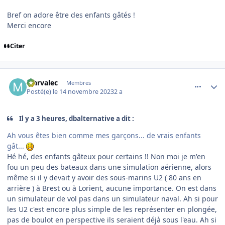
Bref on adore être des enfants gâtés !
Merci encore
Citer
comment_247296
Author stats
Marvalec
Membres
Posté(e)
le 14 novembre 2023
2 a
Il y a 3 heures, dbalternative a dit :
Ah vous êtes bien comme mes garçons... de vrais enfants
gât...
Hé hé, des enfants gâteux pour certains !! Non moi je m'en
fou un peu des bateaux dans une simulation aérienne, alors
même si il y devait y avoir des sous-marins U2 ( 80 ans en
arrière ) à Brest ou à Lorient, aucune importance. On est dans
un simulateur de vol pas dans un simulateur naval. Ah si pour
les U2 c'est encore plus simple de les représenter en plongée,
pas de boulot en perspective ils seraient déjà sous l'eau. Ah si