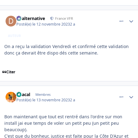
comment_247268
Author stats
dbalternative
France VFR
Posté(e)
le 12 novembre 2023
2 a
AUTEUR
On a reçu la validation Vendredi et confirmé cette validation
donc ça devrait être dispo dés cette semaine.
Citer
comment_247287
Author stats
Chacal
Membres
Posté(e)
le 13 novembre 2023
2 a
Bon maintenant que tout est rentré dans l'ordre sur mon
install jai eue temps de voler un petit peu (un petit peu
beaucoup).
C'est que du bonheur, justice est faite pour la Côte D'Azur et