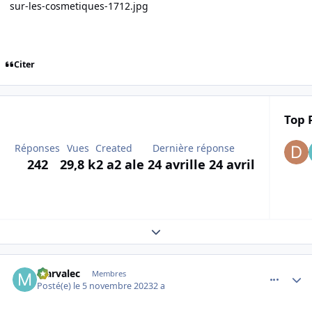
sur-les-cosmetiques-1712.jpg
Citer
Top 
Réponses
Vues
Created
Dernière réponse
242
29,8 k
2 a
2 a
le 24 avril
le 24 avril
Expand topic overview
comment_247233
Author stats
Marvalec
Membres
Posté(e)
le 5 novembre 2023
2 a