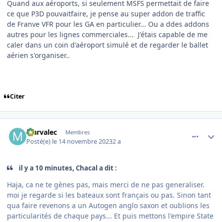
Quand aux aéroports, si seulement MSFS permettait de faire
ce que P3D pouvaitfaire, je pense au super addon de traffic
de Franve VFR pour les GA en particulier... Ou a ddes addons
autres pour les lignes commerciales... J'étais capable de me
caler dans un coin d'aéroport simulé et de regarder le ballet
aérien s'organiser..
Citer
comment_247300
Author stats
Marvalec
Membres
Posté(e)
le 14 novembre 2023
2 a
il y a 10 minutes, Chacal a dit :
Haja, ca ne te gènes pas, mais merci de ne pas generaliser.
moi je regarde si les bateaux sont français ou pas. Sinon tant
qua faire revenons a un Autogen anglo saxon et oublions les
particularités de chaque pays... Et puis mettons l'empire State