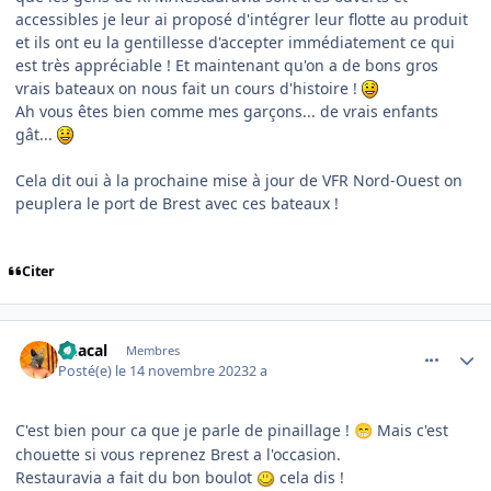
accessibles je leur ai proposé d'intégrer leur flotte au produit
et ils ont eu la gentillesse d'accepter immédiatement ce qui
est très appréciable ! Et maintenant qu'on a de bons gros
vrais bateaux on nous fait un cours d'histoire !
Ah vous êtes bien comme mes garçons... de vrais enfants
gât...
Cela dit oui à la prochaine mise à jour de VFR Nord-Ouest on
peuplera le port de Brest avec ces bateaux !
Citer
comment_247295
Author stats
Chacal
Membres
Posté(e)
le 14 novembre 2023
2 a
C'est bien pour ca que je parle de pinaillage !
Mais c'est
😁
chouette si vous reprenez Brest a l'occasion.
Restauravia a fait du bon boulot
cela dis !