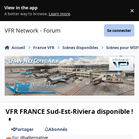
Aller au contenu
View in the app
×
Di
A better way to browse.
Learn more
.
VFR Network - Forum
Se connecter
Accueil
France VFR
Scènes disponibles
Scènes pour MSF
VFR FRANCE Sud-Est-Riviera disponible !
Partager
Abonnés
Par
dbalternative