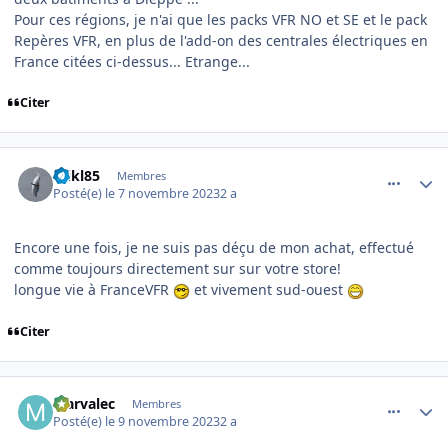
Pour ces régions, je n'ai que les packs VFR NO et SE et le pack
Repères VFR, en plus de l'add-on des centrales électriques en
France citées ci-dessus... Etrange...
Citer
comment_247254
Author stats
mikl85
Membres
Posté(e)
le 7 novembre 2023
2 a
Encore une fois, je ne suis pas déçu de mon achat, effectué
comme toujours directement sur sur votre store!
longue vie à FranceVFR
et vivement sud-ouest
Citer
comment_247258
Author stats
Marvalec
Membres
Posté(e)
le 9 novembre 2023
2 a