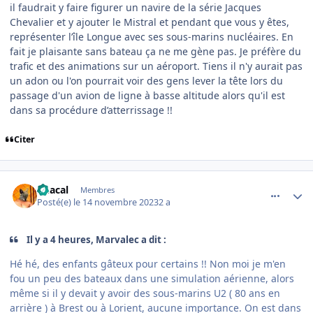
il faudrait y faire figurer un navire de la série
Jacques
Chevalier et y ajouter le Mistral et pendant que vous y êtes,
représenter l’île Longue avec ses sous-marins nucléaires. En
fait je plaisante sans bateau ça ne me gène pas.
Je préfère du
trafic et des animations sur un aéroport. Tiens il n'y aurait pas
un adon ou l'on pourrait voir des gens lever la tête lors du
passage d'un avion de ligne à basse altitude alors qu'il est
dans sa procédure d’atterrissage !!
Citer
comment_247299
Author stats
Chacal
Membres
Posté(e)
le 14 novembre 2023
2 a
Il y a 4 heures, Marvalec a dit :
Hé hé, des enfants gâteux pour certains !! Non moi je m'en
fou un peu des bateaux dans une simulation aérienne, alors
même si il y devait y avoir des sous-marins U2 ( 80 ans en
arrière ) à Brest ou à Lorient, aucune importance. On est dans