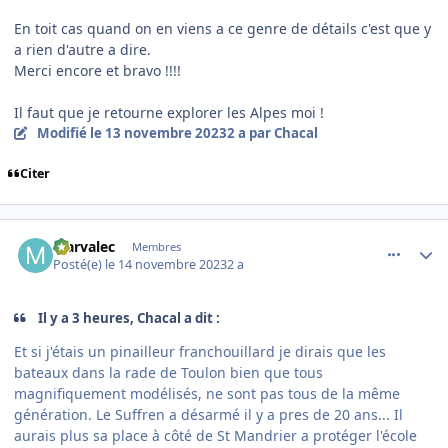
En toit cas quand on en viens a ce genre de détails c'est que y
a rien d'autre a dire.
Merci encore et bravo !!!!
Il faut que je retourne explorer les Alpes moi !
Modifié
le 13 novembre 2023
2 a
par Chacal
Citer
comment_247288
Author stats
Marvalec
Membres
Posté(e)
le 14 novembre 2023
2 a
Il y a 3 heures, Chacal a dit :
Et si j'étais un pinailleur franchouillard je dirais que les
bateaux dans la rade de Toulon bien que tous
magnifiquement modélisés, ne sont pas tous de la même
génération. Le Suffren a désarmé il y a pres de 20 ans... Il
aurais plus sa place à côté de St Mandrier a protéger l'école