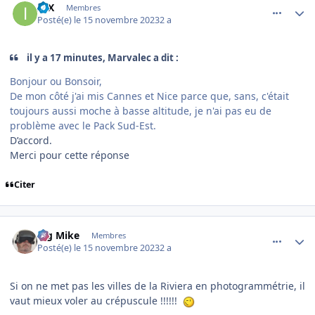
IIIX
Membres
Posté(e)
le 15 novembre 2023
2 a
il y a 17 minutes, Marvalec a dit :
Bonjour ou Bonsoir,
De mon côté j'ai mis Cannes et Nice parce que, sans, c'était
toujours aussi moche à basse altitude, je n'ai pas eu de
problème avec le Pack Sud-Est.
D’accord.
Merci pour cette réponse
Citer
comment_247315
Author stats
Big Mike
Membres
Posté(e)
le 15 novembre 2023
2 a
Si on ne met pas les villes de la Riviera en photogrammétrie, il
vaut mieux voler au crépuscule !!!!!!