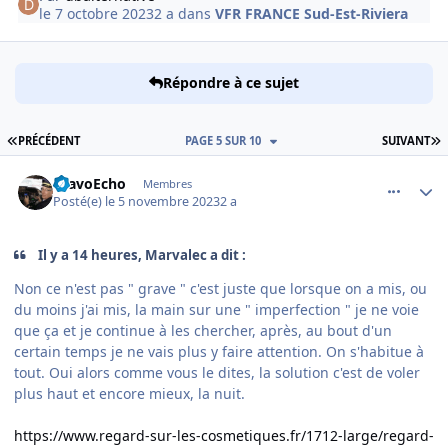
le 7 octobre 2023
2 a
dans
VFR FRANCE Sud-Est-Riviera
Répondre à ce sujet
PREMIÈRE PAGE
D
PRÉCÉDENT
PAGE 5 SUR 10
SUIVANT
comment_247232
Author stats
BravoEcho
Membres
Posté(e)
le 5 novembre 2023
2 a
Il y a 14 heures, Marvalec a dit :
Non ce n'est pas " grave " c'est juste que lorsque on a mis, ou
du moins j'ai mis, la main sur une " imperfection " je ne voie
que ça et je continue à les chercher, après, au bout d'un
certain temps je ne vais plus y faire attention. On s'habitue à
tout. Oui alors comme vous le dites, la solution c'est de voler
plus haut et encore mieux, la nuit.
https://www.regard-sur-les-cosmetiques.fr/1712-large/regard-