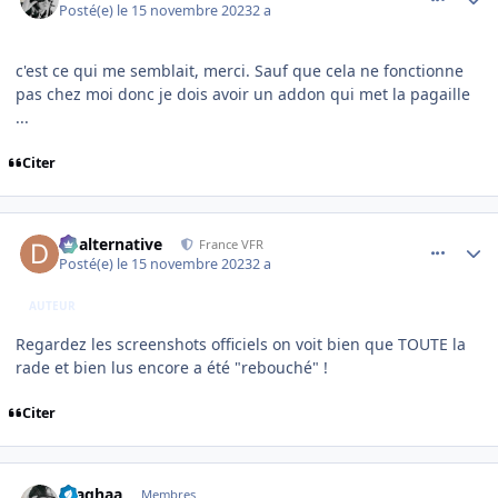
Posté(e)
le 15 novembre 2023
2 a
c'est ce qui me semblait, merci. Sauf que cela ne fonctionne
pas chez moi donc je dois avoir un addon qui met la pagaille
...
Citer
comment_247320
Author stats
dbalternative
France VFR
Posté(e)
le 15 novembre 2023
2 a
AUTEUR
Regardez les screenshots officiels on voit bien que TOUTE la
rade et bien lus encore a été "rebouché" !
Citer
comment_247321
Author stats
jlsaghaa
Membres