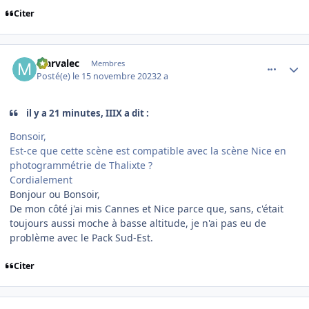
Citer
comment_247313
Author stats
Marvalec
Membres
Posté(e)
le 15 novembre 2023
2 a
il y a 21 minutes, IIIX a dit :
Bonsoir,
Est-ce que cette scène est compatible avec la scène Nice en
photogrammétrie de Thalixte ?
Cordialement
Bonjour ou Bonsoir,
De mon côté j'ai mis Cannes et Nice parce que, sans, c'était
toujours aussi moche à basse altitude, je n'ai pas eu de
problème avec le Pack Sud-Est.
Citer
comment_247314
Author stats