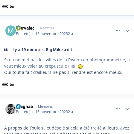
Citer
comment_247316
Author stats
Marvalec
Membres
Posté(e)
le 15 novembre 2023
2 a
il y a 19 minutes, Big Mike a dit :
Si on ne met pas les villes de la Riviera en photogrammétrie, il
vaut mieux voler au crépuscule !!!!!!
Oui tout a fait d'ailleurs ne pas si rendre est encore mieux.
Citer
comment_247317
Author stats
jlsaghaa
Membres
Posté(e)
le 15 novembre 2023
2 a
A propos de Toulon , et désolé si cela a été traité ailleurs, avez