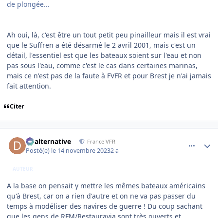
de plongée...
Ah oui, là, c'est être un tout petit peu pinailleur mais il est vrai
que le Suffren a été désarmé le 2 avril 2001, mais c'est un
détail, l'essentiel est que les bateaux soient sur l'eau et non
pas sous l'eau, comme c'est le cas dans certaines marinas,
mais ce n'est pas de la faute à FVFR et pour Brest je n'ai jamais
fait attention.
Citer
comment_247293
Author stats
dbalternative
France VFR
Posté(e)
le 14 novembre 2023
2 a
AUTEUR
A la base on pensait y mettre les mêmes bateaux américains
qu'à Brest, car on a rien d'autre et on ne va pas passer du
temps à modéliser des navires de guerre ! Du coup sachant
que les gens de RFM/Restauravia sont très ouverts et