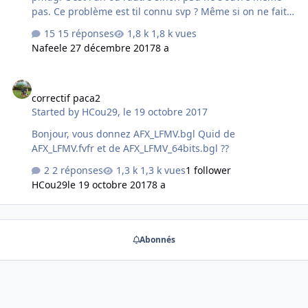
pas. Ce problème est til connu svp ? Même si on ne fait
pas du vfr avec un liner, c'est quand même plus sympa,
15 réponses
1,8 k vues
même de très haut Merci
Nafee
le 27 décembre 2017
8 a
correctif paca2
correctif paca2
Started by
HCou29
,
le 19 octobre 2017
Bonjour, vous donnez AFX_LFMV.bgl Quid de
AFX_LFMV.fvfr et de AFX_LFMV_64bits.bgl ??
2 réponses
1,3 k vues
1 follower
HCou29
le 19 octobre 2017
8 a
Abonnés