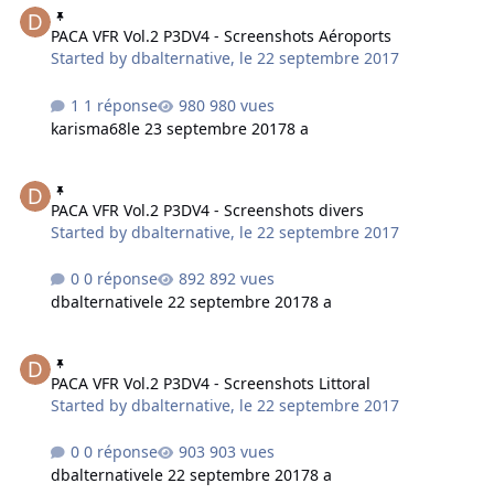
les versions FSX d'un côté et P3D 64 bits de l'autre ! Cette
PACA VFR Vol.2 P3DV4 - Screenshots Aéroports
nouvelle version marque un virage net dans la stratégie
Started by
dbalternative
,
le 22 septembre 2017
produits qui se veut de développer dés maintenant de
vrais produits 64 bits pouvant profiter de toutes les
1 réponse
980 vues
nouvelles fonctionna…
karisma68
le 23 septembre 2017
8 a
PACA VFR Vol.2 P3DV4 - Screenshots divers
PACA VFR Vol.2 P3DV4 - Screenshots divers
Started by
dbalternative
,
le 22 septembre 2017
0 réponse
892 vues
dbalternative
le 22 septembre 2017
8 a
PACA VFR Vol.2 P3DV4 - Screenshots Littoral
PACA VFR Vol.2 P3DV4 - Screenshots Littoral
Started by
dbalternative
,
le 22 septembre 2017
0 réponse
903 vues
dbalternative
le 22 septembre 2017
8 a