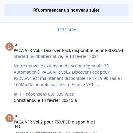
Commencer un nouveau sujet
TRIER PAR
PACA VFR Vol.2 Discover Pack disponible pour P3Dv5/v4
PACA VFR Vol.2 Discover Pack disponible pour P3Dv5/v4
Started by
dbalternative
,
le 13 février 2021
Notre nouvelle extension de scène régionale 3D
Automation® PACA VFR Vol.2 Discover Pack pour
P3Dv5/v4 est maintenant disponible ! Prix : 9.90 Taille :
160Mo Disponible sur le site France VFR :
http://www.francevfr.com/product_dscpa2p3d.php La
1 réponse
839 vues
gamme de scènes VFR Discover a été conçue pour
Christian66
le 14 février 2021
5 a
promouvoir la pratique du vol VFR simulé en proposant
des visites touristiques régionales agrémentées de
PACA VFR Vol.2 pour FSX/P3D disponible !
nombreux commentaires textes et vocaux. Ces
PACA VFR Vol.2 pour FSX/P3D disponible !
commentaires sont accessibles en vol via des balises
2
qu'il suffit d'approcher, et décrivent certains aspects