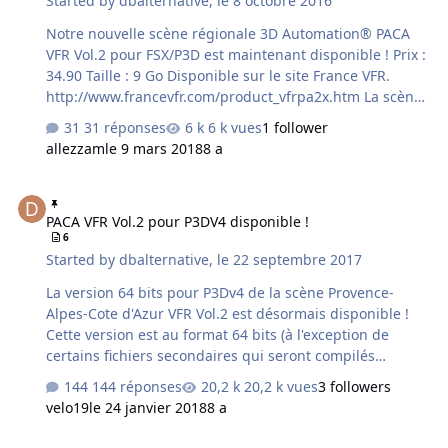
Started by
dbalternative
,
le 8 octobre 2016
touristiques, géographiques, culturels et/ou historiques
des lieux survolés. Des pla…
Notre nouvelle scène régionale 3D Automation® PACA
VFR Vol.2 pour FSX/P3D est maintenant disponible ! Prix :
34.90 Taille : 9 Go Disponible sur le site France VFR.
http://www.francevfr.com/product_vfrpa2x.htm La scène
est compatible avec P3DV2 et V3 avec installeur multi-
31 réponses
6 k vues
1 follower
plateforme. Les possesseurs du produit PACA PHOTO
allezzam
le 9 mars 2018
8 a
Vol.2 peuvent bénéficier d'une offre commerciale au tarif
suivant : - PACA PHOTO Vol.2 acheté au prix normal de
PACA VFR Vol.2 pour P3DV4 disponible !
19,90 Euros -> PACA VFR Vol.2 : 24,90 Euros - PACA
PACA VFR Vol.2 pour P3DV4 disponible !
PHOTO Vol.2 acheté avec remise 30% -> PACA VFR Vol.2 :
6
27,90 Euros - PACA PHOTO Vol.2 acheté avec remise 50%
Started by
dbalternative
,
le 22 septembre 2017
-> PACA VFR Vol.2 : 29,90 Euros sur de…
La version 64 bits pour P3Dv4 de la scène Provence-
Alpes-Cote d'Azur VFR Vol.2 est désormais disponible !
Cette version est au format 64 bits (à l'exception de
certains fichiers secondaires qui seront compilés
ultérieurement) donc complètement séparée de la
144 réponses
20,2 k vues
3 followers
version FSX existante. La version P3D v2/v3 32 bits qui
velo19
le 24 janvier 2018
8 a
était une version FSX légèrement modifiée va donc
disparaitre dans les prochains jours pour ne laisser que
PACA VFR Vol.2 P3DV4 - Screenshots Aéroports