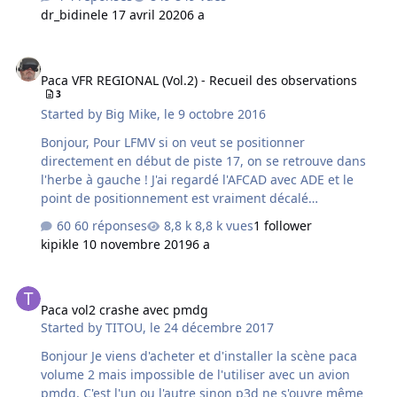
moment, donc à l’occasion ce serait génial Merci que par
dr_bidine
le 17 avril 2020
6 a
avance.
Paca VFR REGIONAL (Vol.2) - Recueil des observations
Paca VFR REGIONAL (Vol.2) - Recueil des observations
3
Started by
Big Mike
,
le 9 octobre 2016
Bonjour, Pour LFMV si on veut se positionner
directement en début de piste 17, on se retrouve dans
l'herbe à gauche ! J'ai regardé l'AFCAD avec ADE et le
point de positionnement est vraiment décalé
complètement à gauche ! Malheureusement je ne peux
60 réponses
8,8 k vues
1 follower
pas recompiler avec ADE si je touche à l'AFCAD ! (j'ai
kipik
le 10 novembre 2019
6 a
pourtant fait plein de réinstallations, ADE ou SDK)
Paca vol2 crashe avec pmdg
Paca vol2 crashe avec pmdg
Started by
TITOU
,
le 24 décembre 2017
Bonjour Je viens d'acheter et d'installer la scène paca
volume 2 mais impossible de l'utiliser avec un avion
pmdg. C'est l'un ou l'autre sinon p3d ne s'ouvre même