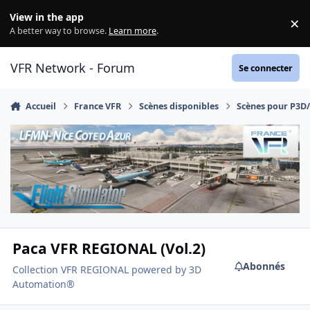
Aller au contenu
View in the app
×
Di
A better way to browse.
Learn more
.
VFR Network - Forum
Se connecter
Accueil
France VFR
Scènes disponibles
Scènes pour P3D
Paca VFR REGIONAL (Vol.2)
Abonnés
Collection VFR REGIONAL powered by 3D
Automation®