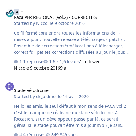
Paca VFR REGIONAL (Vol.2) - CORRECTIFS
Paca VFR REGIONAL (Vol.2) - CORRECTIFS
Started by
Nicco
,
le 9 octobre 2016
Ce fil fermé contiendra toutes les informations de : -
mises à jour : nouvelle release à télécharger, - patchs :
Ensemble de corrections/améliorations à télécharger, -
correctifs : petites corrections diffusées au jour le jour.
Un patch inclus tous les correctifs antérieurs Une
1 réponse
1,6 k vues
1 follower
release inclus tous les patchs antérieurs.
Nicco
le 9 octobre 2016
9 a
Stade Vélodrome
Stade Vélodrome
Started by
dr_bidine
,
le 16 avril 2020
Hello les amis, le seul défaut à mon sens de PACA Vol.2
c’est le manque de réalisme du stade vélodrome. A
l’occasion, si un développeur passe par là, ce serait
génial si le stade pouvait être mis à jour svp ? Je sais
bien qu’il y a probablement d’autres priorités en ce
4 réponses
849 vues