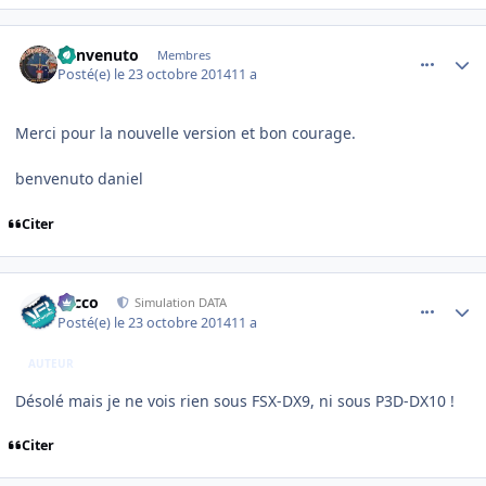
comment_104477
Author stats
benvenuto
Membres
Posté(e)
le 23 octobre 2014
11 a
Merci pour la nouvelle version et bon courage.
benvenuto daniel
Citer
comment_104478
Author stats
Nicco
Simulation DATA
Posté(e)
le 23 octobre 2014
11 a
AUTEUR
Désolé mais je ne vois rien sous FSX-DX9, ni sous P3D-DX10 !
Citer