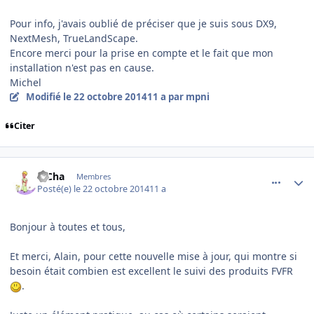
Pour info, j'avais oublié de préciser que je suis sous DX9,
NextMesh, TrueLandScape.
Encore merci pour la prise en compte et le fait que mon
installation n'est pas en cause.
Michel
Modifié
le 22 octobre 2014
11 a
par mpni
Citer
comment_104458
Author stats
PiCha
Membres
Posté(e)
le 22 octobre 2014
11 a
Bonjour à toutes et tous,
Et merci, Alain, pour cette nouvelle mise à jour, qui montre si
besoin était combien est excellent le suivi des produits FVFR
.