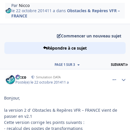
Par
Nicco
le 22 octobre 2014
11 a
dans
Obstacles & Repères VFR –
FRANCE
Commencer un nouveau sujet
Répondre à ce sujet
D
PAGE 1 SUR 3
SUIVANT
comment_104440
Author stats
Nicco
Simulation DATA
Posté(e)
le 22 octobre 2014
11 a
Bonjour,
la version 2 d' Obstacles & Repères VFR – FRANCE vient de
passer en v2.1
Cette version corrige les points suivants :
- recalcul des postes de transformations