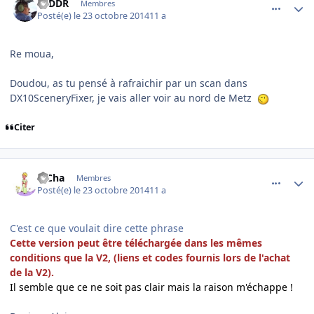
F6DDR
Membres
Posté(e)
le 23 octobre 2014
11 a
Re moua,
Doudou, as tu pensé à rafraichir par un scan dans
DX10SceneryFixer, je vais aller voir au nord de Metz
Citer
comment_104484
Author stats
PiCha
Membres
Posté(e)
le 23 octobre 2014
11 a
C'est ce que voulait dire cette phrase
Cette version peut être téléchargée dans les mêmes
conditions que la V2, (liens et codes fournis lors de l'achat
de la V2).
Il semble que ce ne soit pas clair mais la raison m'échappe !