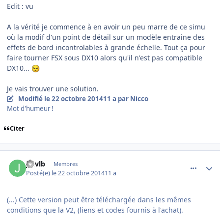
Edit : vu
A la vérité je commence à en avoir un peu marre de ce simu
où la modif d'un point de détail sur un modèle entraine des
effets de bord incontrolables à grande échelle. Tout ça pour
faire tourner FSX sous DX10 alors qu'il n'est pas compatible
DX10...
Je vais trouver une solution.
Modifié
le 22 octobre 2014
11 a
par Nicco
Mot d'humeur !
Citer
comment_104445
Author stats
jmvlb
Membres
Posté(e)
le 22 octobre 2014
11 a
(...) Cette version peut être téléchargée dans les mêmes
conditions que la V2, (liens et codes fournis à l'achat).