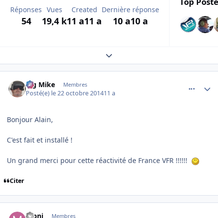
Top Poste
Réponses
Vues
Created
Dernière réponse
54
19,4 k
11 a
11 a
10 a
10 a
Expand topic overview
comment_104441
Author stats
Big Mike
Membres
Posté(e)
le 22 octobre 2014
11 a
Bonjour Alain,
C'est fait et installé !
Un grand merci pour cette réactivité de France VFR !!!!!!
Citer
comment_104443
Author stats
mpni
Membres