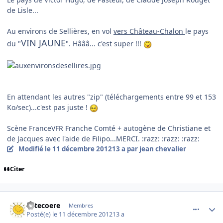
de Lisle...
Au environs de Sellières, en vol
vers Château-Chalon
le pays
VIN JAUNE
du "
". Hâââ... c'est super !!!
En attendant les autres "zip" (téléchargements entre 99 et 153
Ko/sec)...c'est pas juste !
Scène FranceVFR Franche Comté + autogène de Christiane et
de Jacques avec l'aide de Filipo...MERCI. :razz: :razz: :razz:
Modifié
le 11 décembre 2012
13 a
par jean chevalier
Citer
comment_83753
Author stats
Latecoere
Membres
Posté(e)
le 11 décembre 2012
13 a