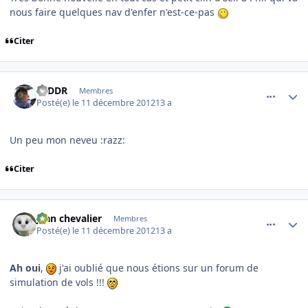
nous faire quelques nav d'enfer n'est-ce-pas
Citer
comment_83774
Author stats
F6DDR
Membres
Posté(e)
le 11 décembre 2012
13 a
Un peu mon neveu :razz:
Citer
comment_83777
Author stats
jean chevalier
Membres
Posté(e)
le 11 décembre 2012
13 a
Ah oui
,
j'ai oublié que nous étions sur un forum de
simulation de vols !!!