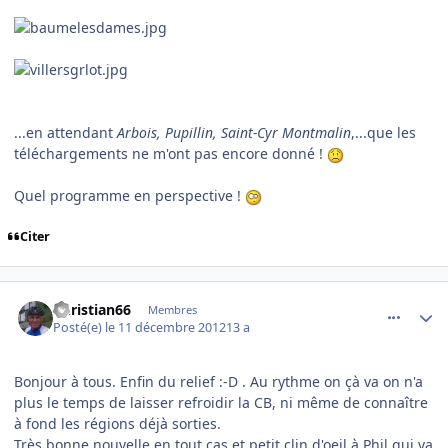
...en attendant
Arbois, Pupillin, Saint-Cyr Montmalin
,...que les
téléchargements ne m'ont pas encore donné !
Quel programme en perspective !
Citer
comment_83772
Author stats
Christian66
Membres
Posté(e)
le 11 décembre 2012
13 a
Bonjour à tous. Enfin du relief :-D . Au rythme on çà va on n'a
plus le temps de laisser refroidir la CB, ni même de connaître
à fond les régions déjà sorties.
Très bonne nouvelle en tout cas et petit clin d'oeil à Phil qui va