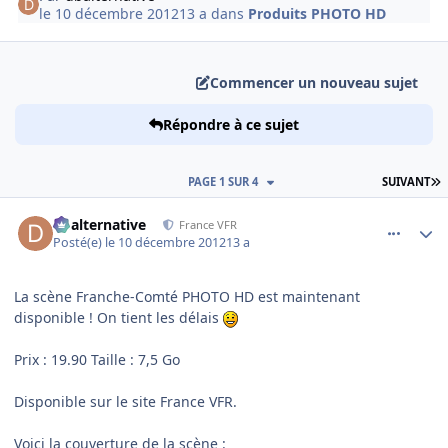
le 10 décembre 2012
13 a
dans
Produits PHOTO HD
Commencer un nouveau sujet
Répondre à ce sujet
D
PAGE 1 SUR 4
SUIVANT
comment_83734
Author stats
dbalternative
France VFR
Posté(e)
le 10 décembre 2012
13 a
La scène Franche-Comté PHOTO HD est maintenant
disponible ! On tient les délais
Prix : 19.90 Taille : 7,5 Go
Disponible sur le site France VFR.
Voici la couverture de la scène :