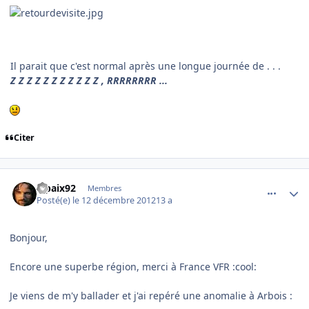
Il parait que c'est normal après une longue journée de . . .
Z Z Z Z Z Z Z Z Z Z Z , RRRRRRRR ...
Citer
comment_83822
Author stats
lapaix92
Membres
Posté(e)
le 12 décembre 2012
13 a
Bonjour,
Encore une superbe région, merci à France VFR :cool:
Je viens de m'y ballader et j'ai repéré une anomalie à Arbois :