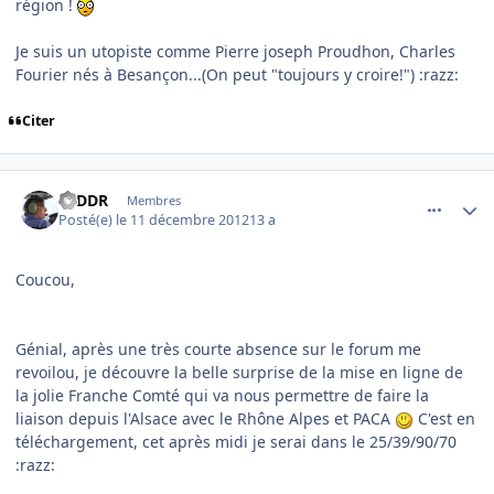
région !
Je suis un utopiste comme Pierre joseph Proudhon, Charles
Fourier nés à Besançon...(On peut "toujours y croire!") :razz:
Citer
comment_83756
Author stats
F6DDR
Membres
Posté(e)
le 11 décembre 2012
13 a
Coucou,
Génial, après une très courte absence sur le forum me
revoilou, je découvre la belle surprise de la mise en ligne de
la jolie Franche Comté qui va nous permettre de faire la
liaison depuis l'Alsace avec le Rhône Alpes et PACA
C'est en
téléchargement, cet après midi je serai dans le 25/39/90/70
:razz: