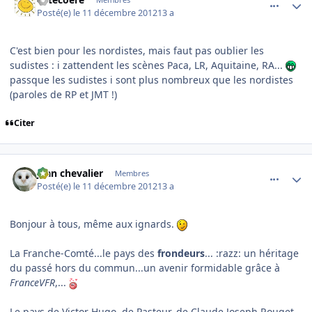
Posté(e)
le 11 décembre 2012
13 a
C'est bien pour les nordistes, mais faut pas oublier les
sudistes : i zattendent les scènes Paca, LR, Aquitaine, RA...
passque les sudistes i sont plus nombreux que les nordistes
(paroles de RP et JMT !)
Citer
comment_83752
Author stats
jean chevalier
Membres
Posté(e)
le 11 décembre 2012
13 a
Bonjour à tous, même aux ignards.
La Franche-Comté...le pays des
frondeurs
... :razz: un héritage
du passé hors du commun...un avenir formidable grâce à
FranceVFR
,...
Le pays de Victor Hugo, de Pasteur, de Claude Joseph Rouget