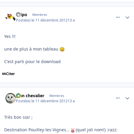
comment_83767
Author stats
Filipo
Membres
Posté(e)
le 11 décembre 2012
13 a
Yes !!!
une de plus à mon tableau
C'est parti pour le download
Citer
comment_83769
Author stats
jean chevalier
Membres
Posté(e)
le 11 décembre 2012
13 a
Très bon soir ;
Destination Pouilley-les-Vignes...
(quel joli nom!) :razz: