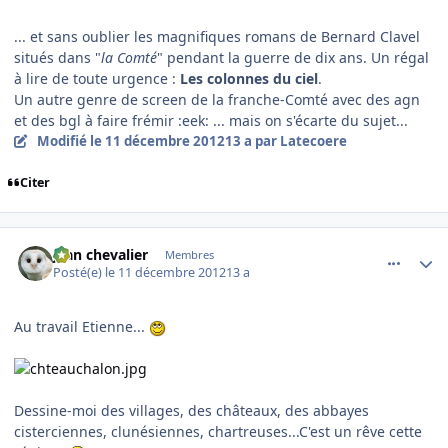
... et sans oublier les magnifiques romans de Bernard Clavel
situés dans "
la Comté
" pendant la guerre de dix ans. Un régal
à lire de toute urgence :
Les colonnes du ciel
.
Un autre genre de screen de la franche-Comté avec des agn
et des bgl à faire frémir :eek: ... mais on s'écarte du sujet...
Modifié
le 11 décembre 2012
13 a
par Latecoere
Citer
comment_83755
Author stats
jean chevalier
Membres
Posté(e)
le 11 décembre 2012
13 a
Au travail Etienne...
Dessine-moi des villages, des châteaux, des abbayes
cisterciennes, clunésiennes, chartreuses...C'est un rêve cette