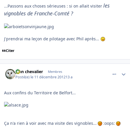
les
...Passons aux choses sérieuses : si on allait visiter
vignobles de Franche-Comté ?
J'prendrai ma leçon de pilotage avec Phil après...
Citer
comment_83784
Author stats
jean chevalier
Membres
Posté(e)
le 11 décembre 2012
13 a
Aux confins du Territoire de Belfort...
Ça n'a rien à voir avec ma visite des vignobles...
:oops: