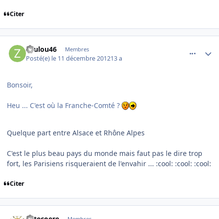
Citer
comment_83745
Author stats
zoulou46
Membres
Posté(e)
le 11 décembre 2012
13 a
Bonsoir,
Heu ... C'est où la Franche-Comté ?
Quelque part entre Alsace et Rhône Alpes
C'est le plus beau pays du monde mais faut pas le dire trop
fort, les Parisiens risqueraient de l'envahir ... :cool: :cool: :cool:
Citer
comment_83751
Author stats
Latecoere
Membres