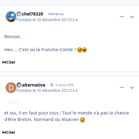
comment_83739
Author stats
michel78320
Membres
Posté(e)
le 10 décembre 2012
13 a
Bonsoir,
Heu ... C'est où la Franche-Comté ?
Citer
comment_83740
Author stats
dbalternative
France VFR
Posté(e)
le 10 décembre 2012
13 a
AUTEUR
et oui, il en faut pour tous ! Tout le monde n'a pas la chance
d'être Breton, Normand ou Alsacien
Citer