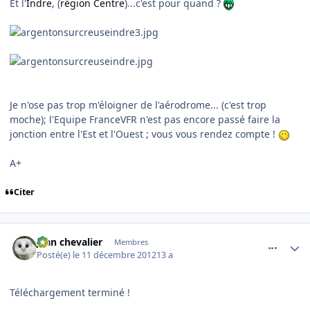
Et l'
Indre
, (
région
Centre
)...c'est pour quand ?
Je n'ose pas trop m'éloigner de l'aérodrome... (c'est trop
moche); l'Equipe FranceVFR n'est pas encore passé faire la
jonction entre l'Est et l'Ouest ; vous vous rendez compte !
A+
Citer
comment_83781
Author stats
jean chevalier
Membres
Posté(e)
le 11 décembre 2012
13 a
Téléchargement terminé !