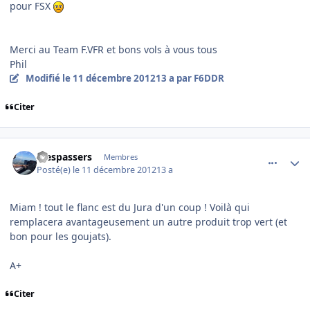
pour FSX
Merci au Team F.VFR et bons vols à vous tous
Phil
Modifié
le 11 décembre 2012
13 a
par F6DDR
Citer
comment_83758
Author stats
Trespassers
Membres
Posté(e)
le 11 décembre 2012
13 a
Miam ! tout le flanc est du Jura d'un coup ! Voilà qui
remplacera avantageusement un autre produit trop vert (et
bon pour les goujats).
A+
Citer