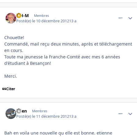
comment_83742
Author stats
Y.H-M
Membres
Posté(e)
le 10 décembre 2012
13 a
Chouette!
Commandé, mail reçu deux minutes, après et téléchargement
en cours.
Toute ma jeunesse la Franche-Comté avec mes 6 années
d'étudiant à Besançon!
Merci.
Citer
comment_83744
Author stats
etien
Membres
Posté(e)
le 11 décembre 2012
13 a
Bah en voila une nouvelle qu elle est bonne. etienne