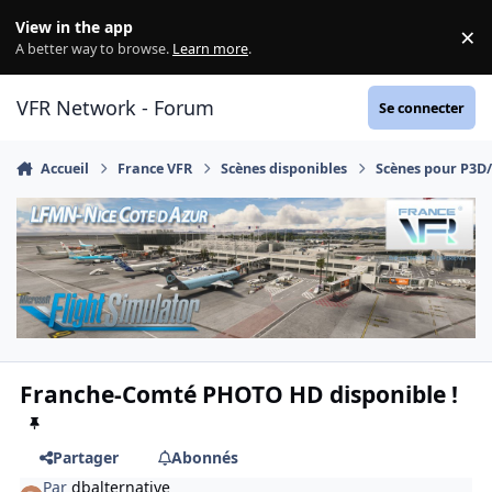
Aller au contenu
View in the app
×
Di
A better way to browse.
Learn more
.
VFR Network - Forum
Se connecter
Accueil
France VFR
Scènes disponibles
Scènes pour P3D
Franche-Comté PHOTO HD disponible !
Partager
Abonnés
Par
dbalternative