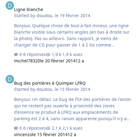
pour une msi Ge force 770 oc 2Go Est ce la solution où
Ligne blanche
des réglages sont-ils possibles dans fsx.cfg ma config
Started by
doudou
,
le 19 février 2014
actuelle/ windows 7 64 bits boitier coollermaster silencio
carte mère asus P8Z68-VLX PCI ex 16.1 graphique msi ge
Bonjour, Quelque chose de tout-à-fait mineur, une ligne
force gt…
blanche visible sous certains angles (en bas à droite sur
la photo). Pas vu ailleurs. Sans rapport, je viens de
changer de CG pour passer de 1 à 2 Go comme
préconisé dans la notice de France VFR et je constate
6 réponses
1,9 k vues
une disparition quasi totale du floutage (sachant
michel78320
le 20 février 2014
12 a
cependant que j'ai choisi d'enlever les objets de taille 2
pour tenir compte de mon processeur peu puissant de
Bug des portières à Quimper LFRQ
3,30 GHz seulement (*_2_* dans scenery).
Bug des portières à Quimper LFRQ
Started by
doudou
,
le 15 février 2014
Bonjour, Un détail. Le bug de FSX des portières de l'avion
qui ne restent pas ouverte à proximité des zones
d'essence se produit à LFRQ aux emplacements de
parking est 2 à 4, sans raison apparente puisqu'il n'y a
pas de zone d'essence en cet endroit (objet invisible ?).
6 réponses
2,1 k vues
Pas de problème au parking est 1.
vincenzo
le 15 février 2014
12 a