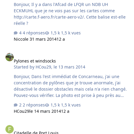
Bonjour, Il y a dans l'Afcad de LFQR un NDB UH
ECKMUHL que je ne vois pas sur les cartes comme
http://carte.f-aero.fr/carte-aero-v2/. Cette balise est-elle
réelle ?
4 réponses
1,5 k vues
Nicco
le 31 mars 2014
12 a
Pylones et windsocks
Pylones et windsocks
Started by
HCou29
,
le 13 mars 2014
Bonjour, Dans l'est immédiat de Concarneau, j'ai une
concentration de pylônes que je trouve anormale, j'ai
désactivé le dossier obstacles mais cela n'a rien changé.
Pouvez-vous vérifier. La photo est prise à peu près au
dessus du château de Keriolet.
2 réponses
1,5 k vues
http://www.webm6.com/op-concpylone.jpg.host Les
HCou29
le 14 mars 2014
12 a
manches à air de Fvfr comme d'ailleurs celles de LLH ont
une fâcheuse tendance à vibrer (pas tout le temps mais
Citadelle de Port Louis
souvent). Celles du pack d'Etienne sont plus rustiques
Citadelle de Port Louis
mais vont très bien, peut-on supprimer celles de Fvfr qui