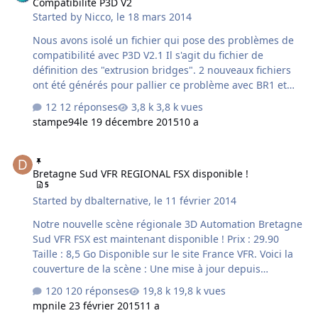
Compatibilité P3D V2
Started by
Nicco
,
le 18 mars 2014
Nous avons isolé un fichier qui pose des problèmes de
compatibilité avec P3D V2.1 Il s'agit du fichier de
définition des "extrusion bridges". 2 nouveaux fichiers
ont été générés pour pallier ce problème avec BR1 et
BR2. Vous pouvez les trouver ci-dessous.
12 réponses
3,8 k vues
obj_BR1_ponts.BGL obj_BR2_ponts.BGL
stampe94
le 19 décembre 2015
10 a
Bretagne Sud VFR REGIONAL FSX disponible !
Bretagne Sud VFR REGIONAL FSX disponible !
5
Started by
dbalternative
,
le 11 février 2014
Notre nouvelle scène régionale 3D Automation Bretagne
Sud VFR FSX est maintenant disponible ! Prix : 29.90
Taille : 8,5 Go Disponible sur le site France VFR. Voici la
couverture de la scène : Une mise à jour depuis
l'ancienne version Bretagne VFR est également possible
120 réponses
19,8 k vues
jusqu'au 31 Mars 2014. merci de consulter le site pour
mpni
le 23 février 2015
11 a
plus d'informations à ce sujet.