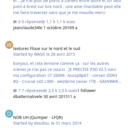
et ...je n'ai plus de ponts à Lorient entre autre et un seul
pont à brest sur bre nord . une ame charitable peut elle
me faire traverser sans que je me mouille.merci
0 réponse
1,1 k vues
jeanclaude34
le 1 octobre 2016
9 a
textures Floue sur le nord et le sud
textures Floue sur le nord et le sud
Started by
WASP
,
le 28 avril 2015
bonjour, et cela termine comme ça : sur les autres
scènes je n'ai pas ce soucis . JE PRECISE P3D V2.5 voici
ma configuration :I7 2600K- Asusp8p67 - corsair DDR3
8G - Crucial ssD c300 - westerne caviar 1TB - GAINWARD
GTX570 1.2G - Noctua NH-U12P Window7 64b merci pour
7 réponses
2,5 k vues
1 follower
votre aide
dbalternative
le 30 avril 2015
11 a
NDB UH (Quimper - LFQR)
NDB UH (Quimper - LFQR)
Started by
doudou
,
le 31 mars 2014