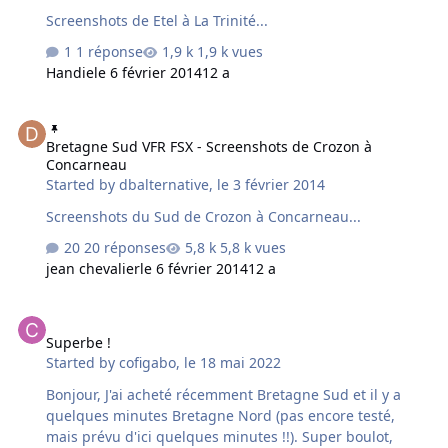
Screenshots de Etel à La Trinité...
1 réponse
1,9 k vues
Handie
le 6 février 2014
12 a
Bretagne Sud VFR FSX - Screenshots de Crozon à Concarneau
Bretagne Sud VFR FSX - Screenshots de Crozon à
Concarneau
Started by
dbalternative
,
le 3 février 2014
Screenshots du Sud de Crozon à Concarneau...
20 réponses
5,8 k vues
jean chevalier
le 6 février 2014
12 a
Superbe !
Superbe !
Started by
cofigabo
,
le 18 mai 2022
Bonjour, J'ai acheté récemment Bretagne Sud et il y a
quelques minutes Bretagne Nord (pas encore testé,
mais prévu d'ici quelques minutes !!). Super boulot,