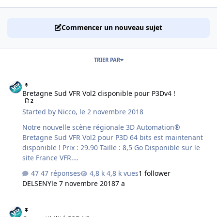
Commencer un nouveau sujet
TRIER PAR
Bretagne Sud VFR Vol2 disponible pour P3Dv4 !
Bretagne Sud VFR Vol2 disponible pour P3Dv4 !
2
Started by
Nicco
,
le 2 novembre 2018
Notre nouvelle scène régionale 3D Automation®
Bretagne Sud VFR Vol2 pour P3D 64 bits est maintenant
disponible ! Prix : 29.90 Taille : 8,5 Go Disponible sur le
site France VFR.
http://www.francevfr.com/product_vfrbr2p3d.htm La
47 réponses
4,8 k vues
1 follower
scène est pour P3D 64 bits seulement ! Voici la
DELSENY
le 7 novembre 2018
7 a
couverture de la scène :
Compatibilité P3D V2