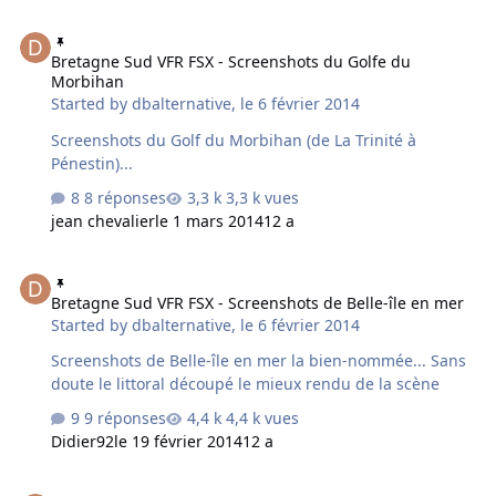
Bretagne Sud VFR FSX - Screenshots du Golfe du Morbihan
Bretagne Sud VFR FSX - Screenshots du Golfe du
Morbihan
Started by
dbalternative
,
le 6 février 2014
Screenshots du Golf du Morbihan (de La Trinité à
Pénestin)...
8 réponses
3,3 k vues
jean chevalier
le 1 mars 2014
12 a
Bretagne Sud VFR FSX - Screenshots de Belle-île en mer
Bretagne Sud VFR FSX - Screenshots de Belle-île en mer
Started by
dbalternative
,
le 6 février 2014
Screenshots de Belle-île en mer la bien-nommée... Sans
doute le littoral découpé le mieux rendu de la scène
9 réponses
4,4 k vues
Didier92
le 19 février 2014
12 a
Bretagne Sud VFR FSX - Screenshots des villes et aéroports