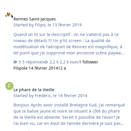
Rennes Saint-Jacques
Rennes Saint-Jacques
Started by
Filipo
,
le 13 février 2014
Quand on lit sur le descriptif : on ne s'attend pas à ce
niveau de détails !!! Un p'tit screen : La qualité de
modélisation de l'aéroport de Rennes est magnifique, à
tel point que j'ai supprimé mon ancienne scène payware
"F-VFR / Micro Application" de LFRN (FS9+ portée sur
5 réponses
2,2 k vues
1 follower
FSX). Néanmoins, j'ai un léger bug sur les montants des
Filipo
le 14 février 2014
12 a
Tours, peut être du à ma config ... si quelqu'un pouvait
vérifier chez lui à tout hasard, le souci se situe là : quoi
Le phare de la Vieille
qu'il en soit, ce bug graphique ne gâchera pas mon
Le phare de la Vieille
plaisir de voler si je suis seul à l'avoir ...
Started by
Frédéric
,
le 14 février 2014
Bonjour, Après avoir installé Bretagne Sud, j'ai remarqué
que la balise jaune et noire se situant à côté du phare
de la Vieille est absente. Serait il possible de l'avoir? Je
l'ai bien vu, car en Aout de l'année dernière je suis passé
devant à bord de l'Enez Sun. Merci. Cordialement,