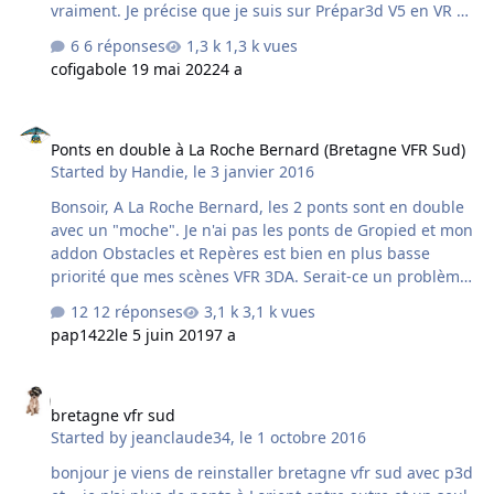
vraiment. Je précise que je suis sur Prépar3d V5 en VR et
que je ne pilote pas, mais je conduis des bateaux (que
6 réponses
1,3 k vues
j'avais acheté à l'époque sur deltasim Studio et qui
cofigabo
le 19 mai 2022
4 a
fonctionnent encore parfaitement bien sur prepar3d V5).
Pour l'instant je me suis surtout fait le port de Lorient et
Ponts en double à La Roche Bernard (Bretagne VFR Sud)
les environs, et c'est fantastique de voir tous ces bateaux
Ponts en double à La Roche Bernard (Bretagne VFR Sud)
(voiliers), ou autres navires ! On a vraiment l'impression
Started by
Handie
,
le 3 janvier 2016
d'y être ! Ce soir, direction Brest (une fois Bretagne Nord
installé !).…
Bonsoir, A La Roche Bernard, les 2 ponts sont en double
avec un "moche". Je n'ai pas les ponts de Gropied et mon
addon Obstacles et Repères est bien en plus basse
priorité que mes scènes VFR 3DA. Serait-ce un problème
d'exclude ? Merci d'avance Voici les captures d'écran,
12 réponses
3,1 k vues
coordonnées N 47° 31' 40" et W 2° 18' 08"
pap1422
le 5 juin 2019
7 a
bretagne vfr sud
bretagne vfr sud
Started by
jeanclaude34
,
le 1 octobre 2016
bonjour je viens de reinstaller bretagne vfr sud avec p3d