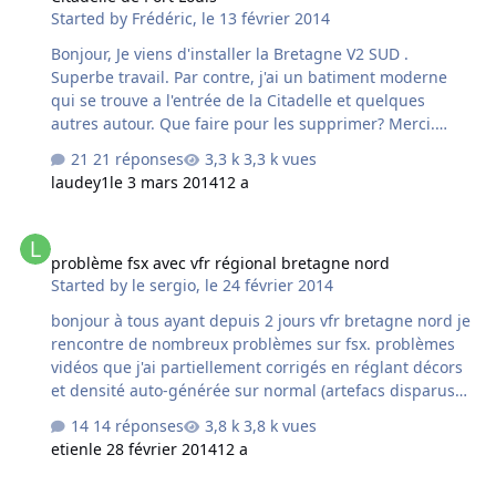
Started by
Frédéric
,
le 13 février 2014
sont en double. Merci.
Bonjour, Je viens d'installer la Bretagne V2 SUD .
Superbe travail. Par contre, j'ai un batiment moderne
qui se trouve a l'entrée de la Citadelle et quelques
autres autour. Que faire pour les supprimer? Merci.
Cordialement, Frédéric
21 réponses
3,3 k vues
laudey1
le 3 mars 2014
12 a
problème fsx avec vfr régional bretagne nord
problème fsx avec vfr régional bretagne nord
Started by
le sergio
,
le 24 février 2014
bonjour à tous ayant depuis 2 jours vfr bretagne nord je
rencontre de nombreux problèmes sur fsx. problèmes
vidéos que j'ai partiellement corrigés en réglant décors
et densité auto-générée sur normal (artefacs disparus
mais image floue et crénelée) problème de sélection
14 réponses
3,8 k vues
heure et saison (2mn d'attente) je n'ai eu aucun
etien
le 28 février 2014
12 a
problème auparavant je compte changer de processeur
pour un I core i7 3770k (3.5GHZ) et de carte graphique
Ligne blanche