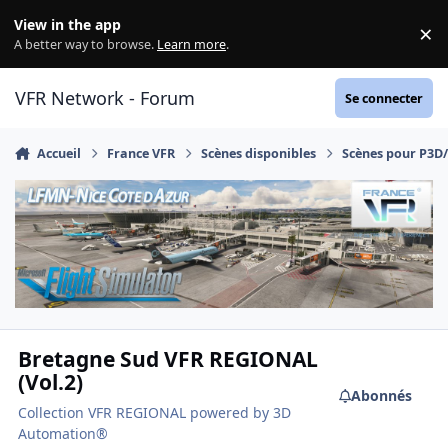
Aller au contenu
View in the app
×
Di
A better way to browse.
Learn more
.
VFR Network - Forum
Se connecter
Accueil
France VFR
Scènes disponibles
Scènes pour P3D
Bretagne Sud VFR REGIONAL
(Vol.2)
Abonnés
Collection VFR REGIONAL powered by 3D
Automation®