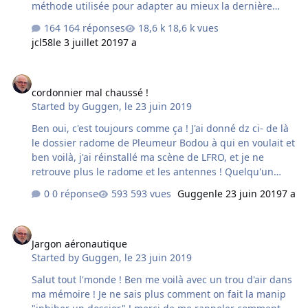
méthode utilisée pour adapter au mieux la dernière
réalisation de France VFR French Islands PHOTO HD en y
164 réponses
18,6 k vues
intégrant les fichiers des anciens packs des scènes Iles
jcl58
le 3 juillet 2019
7 a
des DOMS. En effet, comme la plus part d'entre vous, j'ai
acquis en son temps les différents pack DOM TOM
cordonnier mal chaussé !
disponibles ici. Il serait peut être intéressant qu'on
cordonnier mal chaussé !
puisse mettre à profit nos recherches en terme de
Started by
Guggen
,
le 23 juin 2019
MERGE entre tous ces packages ; ce qui permettrait au
moins dans un premier temps d'obtenir des scènes
Ben oui, c'est toujours comme ça ! J'ai donné dz ci- de là
outre mer en…
le dossier radome de Pleumeur Bodou à qui en voulait et
ben voilà, j'ai réinstallé ma scène de LFRO, et je ne
retrouve plus le radome et les antennes ! Quelqu'un
peut me le renvoyer ? Merci, merci ! Jean-Louis
0 réponse
593 vues
Guggen
le 23 juin 2019
7 a
Jargon aéronautique
Jargon aéronautique
Started by
Guggen
,
le 23 juin 2019
Salut tout l'monde ! Ben me voilà avec un trou d'air dans
ma mémoire ! Je ne sais plus comment on fait la manip