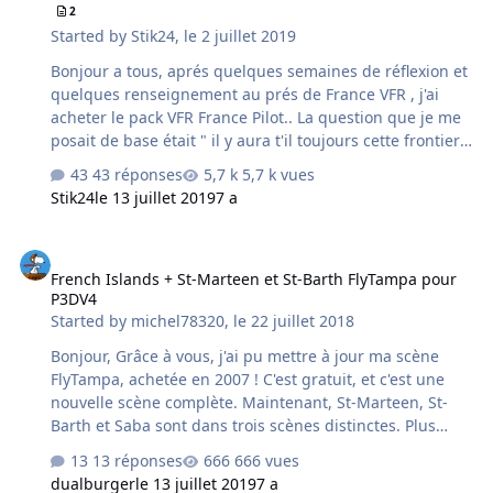
2
de réglage est " General Aviation Traffic " Comme mes
Started by
Stik24
,
le 2 juillet 2019
vols sont principalement connecter a IVAO, la géstion du
t…
Bonjour a tous, aprés quelques semaines de réflexion et
quelques renseignement au prés de France VFR , j'ai
acheter le pack VFR France Pilot.. La question que je me
posait de base était " il y aura t'il toujours cette frontiere
de téxture entre les adons régionaux et le reste avec
43 réponses
5,7 k vues
l'adon "True Landscape " L'équipe m'a assuré que ce
Stik24
le 13 juillet 2019
7 a
dernier recouvrait entierement la france avec des
définitions plus précise et de haute qualité.. Seulement
French Islands + St-Marteen et St-Barth FlyTampa pour P3DV4
voila, une fois installé, je vais de suite visualisé le
French Islands + St-Marteen et St-Barth FlyTampa pour
changement dans mon simulateur ( Prepar3D V4.5 ) et la
P3DV4
mauvaise surprise.. En effet comme vous pourrez le
Started by
michel78320
,
le 22 juillet 2018
visualisé sur les photos ci dessous, la frontiere de
texture e…
Bonjour, Grâce à vous, j'ai pu mettre à jour ma scène
FlyTampa, achetée en 2007 ! C'est gratuit, et c'est une
nouvelle scène complète. Maintenant, St-Marteen, St-
Barth et Saba sont dans trois scènes distinctes. Plus
facile à gérer. St-Barth comporte bien de l'autogen (et
13 réponses
666 vues
une dalle photo) sur toute l'île. Mais j'ai préféré garder
dualburger
le 13 juillet 2019
7 a