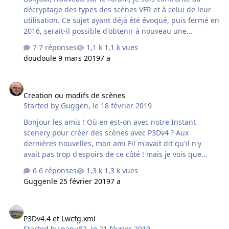
décryptage des types des scènes VFR et à celui de leur
utilisation. Ce sujet ayant déjà été évoqué, puis fermé en
2016, serait-il possible d'obtenir à nouveau une
information basique? J'utilise actuellement le NEXTmesh
7 réponses
1,1 k vues
France et la scène régionale IDF pour FSX. Soucieux
doudou
le 9 mars 2019
7 a
d'améliorer le rendu sur le sud-ouest parisien, je suis
perdu! - Quelle est la différence entre la scène régionale
Creation ou modifs de scènes
et la photos HD. Les photos sont-elles superposables
Creation ou modifs de scènes
avec les scènes? Qu'apportent-elles de plus? - Aurais-je
Started by
Guggen
,
le 18 février 2019
dû ne choisir que la photo réaliste? - Je vois qu'elle inclut
un mesh 4.75 m. Donc je n'aurais pa…
Bonjour les amis ! Où en est-on avec notre Instant
scenery pour créer des scènes avec P3Dv4 ? Aux
dernières nouvelles, mon ami Fil m'avait dit qu'il n'y
avait pas trop d'espoirs de ce côté ! mais je vois que
certains membres arrivent à nous faire des très beaux
6 réponses
1,3 k vues
terrains avec de beaux bâtiments ! J'aimerai bien
Guggen
le 25 février 2019
7 a
remettre la main à la pâte, comme je l'avais fait avec
LFRO. merci de m'éclairer de vos leds ! Jean-Louis
P3Dv4.4 et Lwcfg.xml
P3Dv4.4 et Lwcfg.xml
Started by
papu82
,
le 21 février 2019