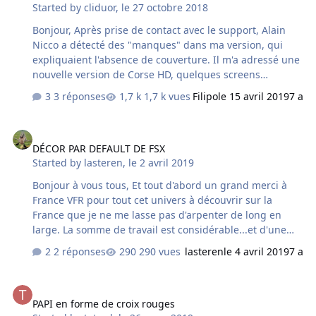
Started by
cliduor
,
le 27 octobre 2018
Bonjour, Après prise de contact avec le support, Alain
Nicco a détecté des "manques" dans ma version, qui
expliquaient l'absence de couverture. Il m'a adressé une
nouvelle version de Corse HD, quelques screens
(effectivement rien à voir avec mon ancienne version).
3 réponses
1,7 k vues
Filipo
le 15 avril 2019
7 a
Voilà merci à tous
DÉCOR PAR DEFAULT DE FSX
DÉCOR PAR DEFAULT DE FSX
Started by
lasteren
,
le 2 avril 2019
Bonjour à vous tous, Et tout d'abord un grand merci à
France VFR pour tout cet univers à découvrir sur la
France que je ne me lasse pas d'arpenter de long en
large. La somme de travail est considérable...et d'une
précision inouïe. Continuez sur votre lancée, j'attends
2 réponses
290 vues
lasteren
le 4 avril 2019
7 a
vos prochaines sorties et me régale d'avance. En fait je
vole exclusivement en France et plus spécialement sur
PAPI en forme de croix rouges
les régions détaillées de France VFR. Par contre, je
PAPI en forme de croix rouges
remarque que le décor par défault de FSX est toujours