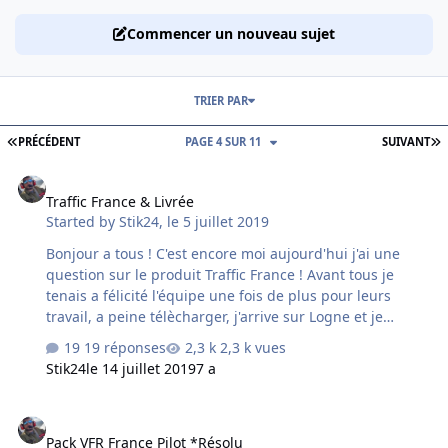
Commencer un nouveau sujet
TRIER PAR
PREMIÈRE PAGE
D
PRÉCÉDENT
PAGE 4 SUR 11
SUIVANT
Traffic France & Livrée
Traffic France & Livrée
Started by
Stik24
,
le 5 juillet 2019
Bonjour a tous ! C'est encore moi aujourd'hui j'ai une
question sur le produit Traffic France ! Avant tous je
tenais a félicité l'équipe une fois de plus pour leurs
travail, a peine télècharger, j'arrive sur Logne et je
tombe nez a nez avec le PA28 RV du club Henry
19 réponses
2,3 k vues
Guillaumet et leurs nouvelles livrée de flotte bleu !!
Stik24
le 14 juillet 2019
7 a
Super génial !! Ma question est simple, je voulais savoir
si il était possible de modifié la fréquence de vol de l'AI
Pack VFR France Pilot *Résolu
dans le circuit piste , mais sans modifier le nombres
Pack VFR France Pilot *Résolu
d'avion au sol ? ( La doc stipule que le curseur principal