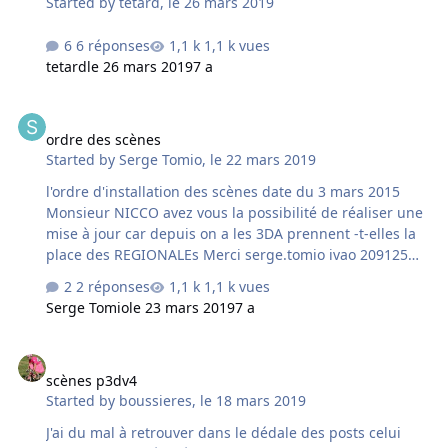
Started by
tetard
,
le 26 mars 2019
actif, en quelque sorte "écrasé" sous votre décor. Peut-
on le supprimer pour gagner en traitement et rapidité
6 réponses
1,1 k vues
d'image ? Pour info je n'ai gardé en dalles actives que
tetard
le 26 mars 2019
7 a
les numéros…
ordre des scènes
ordre des scènes
Started by
Serge Tomio
,
le 22 mars 2019
l'ordre d'installation des scènes date du 3 mars 2015
Monsieur NICCO avez vous la possibilité de réaliser une
mise à jour car depuis on a les 3DA prennent -t-elles la
place des REGIONALEs Merci serge.tomio ivao 209125
P3Dv4
2 réponses
1,1 k vues
Serge Tomio
le 23 mars 2019
7 a
scènes p3dv4
scènes p3dv4
Started by
boussieres
,
le 18 mars 2019
J'ai du mal à retrouver dans le dédale des posts celui