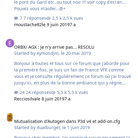
le pont du Gard etc..ou tout noir !!! voir copy d'ecran...
Pouvez vous m'aider...@+
7 réponses
2,5 k vues
moustache82
le 9 juin 2019
7 a
ORBX/ AGX : Je n'y arrive pas... RESOLU
ORBX/ AGX : Je n'y arrive pas... RESOLU
Started by
eymondjm
,
le 20 mai 2019
Bonjour à toutes et tous sur ce forum que j'aborde pour
la première fois. Je suis un fan de France VFR comme
vous et je consulte régulièrement ce forum où j'ai trouvé
jusqu'ici, en plus de la bonne ambiance qui y règne,
toutes les solutions aux problèmes que je rencontrais.
24 réponses
5,5 k vues
Pas besoin de poster. Mais cette fois-ci, je n'ai pas trouvé
Recciosilva
le 8 juin 2019
7 a
comment faire VRAIMENT cohabiter les autogens AGX et
ORBX. Il me semble que tous, dans ce forum, pouvez
Mutualisation d'Autogen dans P3d v4 et add-on.cfg
décoller de Calais avec la végétation d'AGX et vous poser
Mutualisation d'Autogen dans P3d v4 et add-on.cfg
à London City avec la végétation d'ORBX. Pas moi. J'ai
Started by
dualburger
,
le 1 juin 2019
scrupuleusement suivi la procédure de Filipo - merci à
lui- Voici ce que j'obtiens : Vichy (par exem…
Bonjour cher membre. J'ai appliqué scrupuleusement la