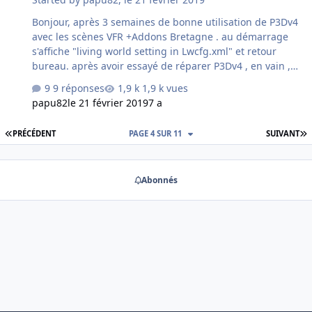
Bonjour, après 3 semaines de bonne utilisation de P3Dv4
avec les scènes VFR +Addons Bretagne . au démarrage
s'affiche "living world setting in Lwcfg.xml" et retour
bureau. après avoir essayé de réparer P3Dv4 , en vain ,
je me suis résolu a tout réinstaller après un sauvegarde
9 réponses
1,9 k vues
des add-ons, effect etc. par sécurité, j'ai scanné le ssd
papu82
le 21 février 2019
7 a
systeme C pour voir si il y avait un virus et le ssd de P3D
est vierge, avant de faire une nouvelle installation. avec
PREMIÈRE PAGE
D
PRÉCÉDENT
PAGE 4 SUR 11
SUIVANT
P3Dv4;4 tout fraîchement recharger . Lancement de P3D
sans problème avec comme avion un mooney mais si je
veux changer d'avion apparait un encart avec "
Abonnés
simobjets\airplane\mooney_acclaim\so…