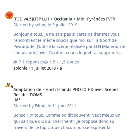
la dalle de France VFR qui est plus belle (les marais ont
bien la couleur des marais, et pas de la haute mer). J'ai
[P3D v4.5]LFIP LLH + Occitania + Midi-Pyrénées FVFR
donc déplacé l'autogen de FlyTampa dans
[P3D v4.5]LFIP LLH + Occitania + Midi-Pyrénées FVFR
FrenchIslands, et cela fonctionne bien. Pour St-Marteen,
Started by
solon
,
le 9 juillet 2019
il n'y a que les abords de l'aéroport qui sont en photo. Il
faut donc conserver …
Bonjour à tous, Je ne sais pas si certains d'entres vous
rencontrent le même soucis que moi sur l'altiport de
Peyragude. J'utilise la scène réalisée par LLH (Majeraz de
son pseudo) avec Occitania dans lequel j'ai supprimé
tous les fichiers bgl lfip, et la scène photo de FVFR pour
7 réponses
1,5 k vues
la v4. A un endroit sur la piste (début de descente)
solon
le 11 juillet 2019
7 a
l'avion rebondit comme s'il passait sur un objet invisible.
Et lorsque je démarre le jeu, l'avion est légèrement au
Adaptation de French Islands PHOTO HD avec Scènes Iles des DO
dessus du sol, je suis obligé d'utiliser le mode transition
Adaptation de French Islands PHOTO HD avec Scènes
(touche Y) pour le positionner correctement.
Iles des DOMS
7
Started by
Filipo
,
le 11 juin 2011
Bonsoir @ tous, Comme on dit souvent "vaut mieux un
qui sait que dix qui cherchent". Je propose donc au
travers de ce topic, que chacun puisse exposer la