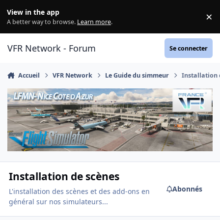
Aller au contenu
View in the app
×
Di
A better way to browse.
Learn more
.
VFR Network - Forum
Se connecter
Accueil
VFR Network
Le Guide du simmeur
Installation
Installation de scènes
Abonnés
L'installation des scènes et des add-ons en
général sur nos simulateurs...