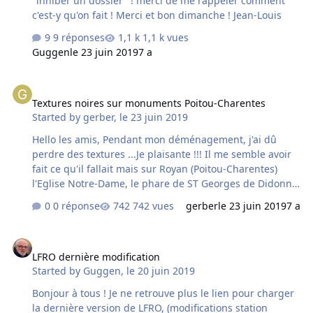
"inhiber un dossier" ! merci de me rappeler comment
c'est-y qu'on fait ! Merci et bon dimanche ! Jean-Louis
9 réponses
1,1 k vues
Guggen
le 23 juin 2019
7 a
Textures noires sur monuments Poitou-Charentes
Textures noires sur monuments Poitou-Charentes
Started by
gerber
,
le 23 juin 2019
Hello les amis, Pendant mon déménagement, j'ai dû
perdre des textures ...Je plaisante !!! Il me semble avoir
fait ce qu'il fallait mais sur Royan (Poitou-Charentes)
l'Eglise Notre-Dame, le phare de ST Georges de Didonne
etc... sont noirs. J'ai respecté les consignes demandées
0 réponse
742 vues
gerber
le 23 juin 2019
7 a
dans Poitou_VFR_64b et aussi l'ordre de déclaration dans
scenery de P3D v4. Il me manque donc ces textures
LFRO dernière modification
spécifiques, quelqu'un peut-il me m'apporter ses
LFRO dernière modification
lumières ??? Merci d'avance. Gérard
Started by
Guggen
,
le 20 juin 2019
Bonjour à tous ! Je ne retrouve plus le lien pour charger
la dernière version de LFRO, (modifications station