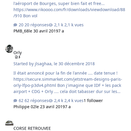
l'aéroport de Bourges, super bien fait et free...
https://www.rikoooo.com/fr/downloads/viewdownload/88
/910 Bon vol
20 réponses
2,1 k vues
PMB_68
le 30 avril 2019
7 a
Orly
Orly
3
Started by
jlsaghaa
,
le 30 décembre 2018
Il était annoncé pour la fin de l'année .... date tenue !
https://secure.simmarket.com/jetstream-designs-paris-
orly-lfpo-p3dv4.phtml Bon j'imagine que IDF + les pack
airport + CDG + Orly .... cela doit tabasser dur sur les
perf
62 réponses
2,4 k vues
1 follower
Philippe 02
le 23 avril 2019
7 a
CORSE RETROUVEE
CORSE RETROUVEE