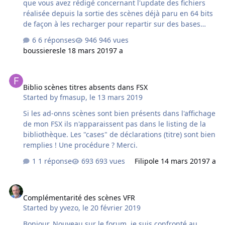
que vous avez rédigé concernant l'update des fichiers
réalisée depuis la sortie des scènes déjà paru en 64 bits
de façon à les recharger pour repartir sur des bases
saines. Merci
6 réponses
946 vues
boussieres
le 18 mars 2019
7 a
Biblio scènes titres absents dans FSX
Biblio scènes titres absents dans FSX
Started by
fmasup
,
le 13 mars 2019
Si les ad-onns scènes sont bien présents dans l'affichage
de mon FSX ils n'apparaissent pas dans le listing de la
bibliothèque. Les "cases" de déclarations (titre) sont bien
remplies ! Une procédure ? Merci.
1 réponse
693 vues
Filipo
le 14 mars 2019
7 a
Complémentarité des scènes VFR
Complémentarité des scènes VFR
Started by
yvezo
,
le 20 février 2019
Bonjour, Nouveau sur le forum, je suis confronté au