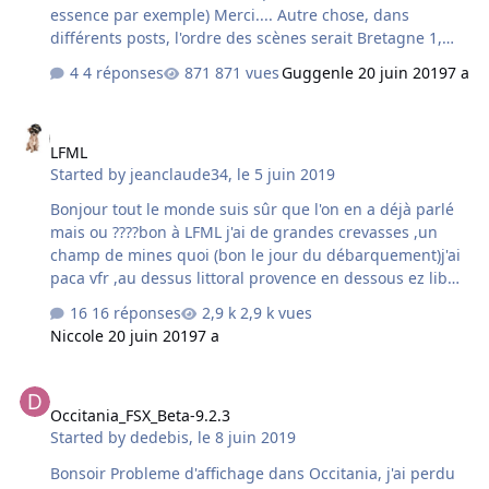
essence par exemple) Merci.... Autre chose, dans
différents posts, l'ordre des scènes serait Bretagne 1,
basse Normandie, bretagne 2.... cet ordre est-il encore
4 réponses
871 vues
Guggen
le 20 juin 2019
7 a
valable ? Ne ralentit-il pas le chargement des 2 Bretagne
? Merci Jean-Louis
LFML
LFML
Started by
jeanclaude34
,
le 5 juin 2019
Bonjour tout le monde suis sûr que l'on en a déjà parlé
mais ou ????bon à LFML j'ai de grandes crevasses ,un
champ de mines quoi (bon le jour du débarquement)j'ai
paca vfr ,au dessus littoral provence en dessous ez lib
merci pour votre aide
16 réponses
2,9 k vues
Nicco
le 20 juin 2019
7 a
Occitania_FSX_Beta-9.2.3
Occitania_FSX_Beta-9.2.3
Started by
dedebis
,
le 8 juin 2019
Bonsoir Probleme d'affichage dans Occitania, j'ai perdu