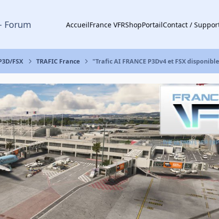
- Forum
Accueil
France VFR
Shop
Portail
Contact / Suppor
 P3D/FSX
TRAFIC France
"Trafic AI FRANCE P3Dv4 et FSX disponible !