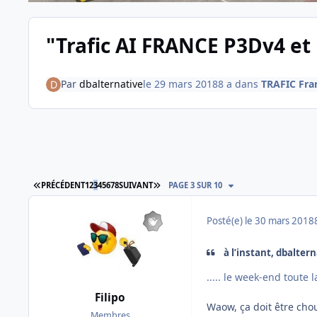
"Trafic AI FRANCE P3Dv4 et F
Par
dbalternative
le 29 mars 2018
8 a
dans
TRAFIC Fra
PREMIÈRE PAGE
DERNIÈRE PAGE
PRÉCÉDENT
1
2
3
4
5
6
7
8
SUIVANT
PAGE 3 SUR 10
Posté(e)
le 30 mars 2018
à l’instant, dbalterna
..... le week-end toute 
Filipo
Waow, ça doit être cho
Membres