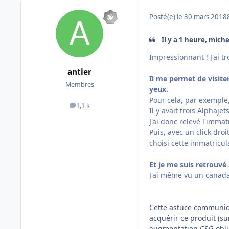
Posté(e)
le 30 mars 2018
Il y a 1 heure, miche
Impressionnant ! J'ai tr
antier
Il me permet de visiter
Membres
yeux.
Pour cela, par exemple, 
1,1 k
messages
Il y avait trois Alphaje
J'ai donc relevé l'immat
Puis, avec un click droit
choisi cette immatricul
Et je me suis retrouvé 
J'ai même vu un canada
Cette astuce communiqué
acquérir ce produit (s
augmentation CSG obli