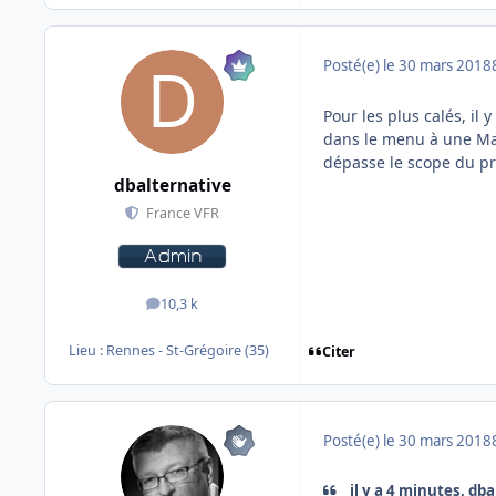
Posté(e)
le 30 mars 2018
Pour les plus calés, il 
dans le menu à une Map
dépasse le scope du prod
dbalternative
France VFR
10,3 k
messages
Lieu :
Rennes - St-Grégoire (35)
Citer
Posté(e)
le 30 mars 2018
il y a 4 minutes, dba