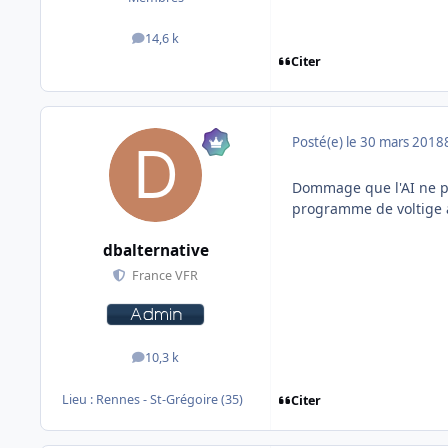
14,6 k
messages
Citer
Posté(e)
le 30 mars 2018
Dommage que l'AI ne pe
programme de voltige a
dbalternative
France VFR
10,3 k
messages
Lieu :
Rennes - St-Grégoire (35)
Citer