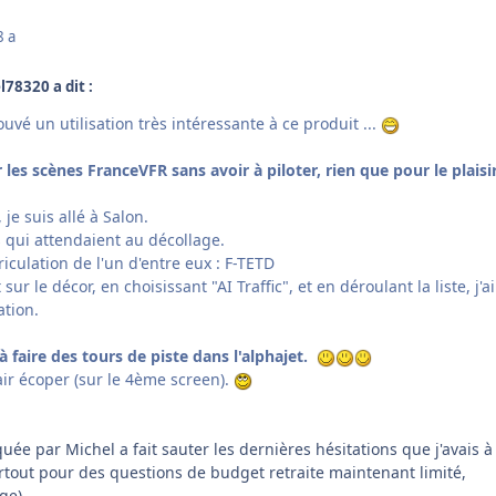
8 a
l78320 a dit :
ouvé un utilisation très intéressante à ce produit ...
 les scènes FranceVFR sans avoir à piloter, rien que pour le plaisi
je suis allé à Salon.
ts qui attendaient au décollage.
riculation de l'un d'entre eux : F-TETD
 sur le décor, en choisissant "AI Traffic", et en déroulant la liste, j'ai
ation.
à faire des tours de piste dans l'alphajet.
ir écoper (sur le 4ème screen).
e par Michel a fait sauter les dernières hésitations que j'avais à
urtout pour des questions de budget retraite maintenant limité,
ge).