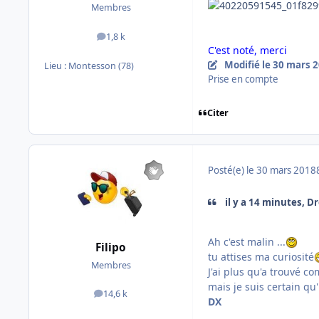
Membres
1,8 k
messages
C'est noté, merci
Modifié
le 30 mars 
Lieu :
Montesson (78)
Prise en compte
Citer
Posté(e)
le 30 mars 2018
il y a 14 minutes, D
Ah c'est malin ...
Filipo
tu attises ma curiosité
Membres
J'ai plus qu'a trouvé 
mais je suis certain qu
14,6 k
messages
DX