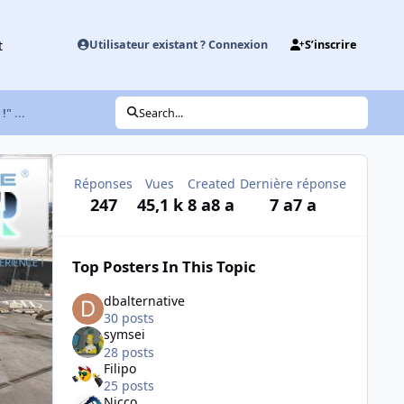
t
Utilisateur existant ? Connexion
S’inscrire
" ...
Search...
Réponses
Vues
Created
Dernière réponse
247
45,1 k
8 a
8 a
7 a
7 a
Top Posters In This Topic
dbalternative
30 posts
symsei
28 posts
Filipo
25 posts
Nicco