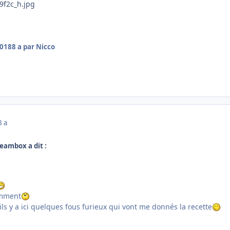
2018
8 a
par Nicco
8 a
reambox a dit :
comment
'ils y a ici quelques fous furieux qui vont me donnés la recette