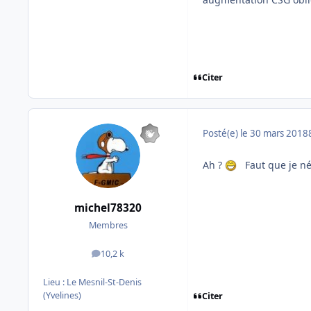
Citer
Posté(e)
le 30 mars 2018
Ah ?
Faut que je né
michel78320
Membres
10,2 k
messages
Lieu :
Le Mesnil-St-Denis
(Yvelines)
Citer