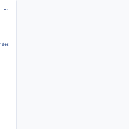
comment_173151
r des