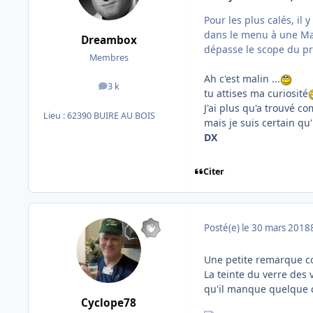
Pour les plus calés, il 
dans le menu à une Map
Dreambox
dépasse le scope du prod
Membres
Ah c'est malin ...
3 k
messages
tu attises ma curiosité
J'ai plus qu'a trouvé 
Lieu :
62390 BUIRE AU BOIS
mais je suis certain qu
DX
Citer
Posté(e)
le 30 mars 2018
Une petite remarque c
La teinte du verre des 
qu'il manque quelque c
Cyclope78