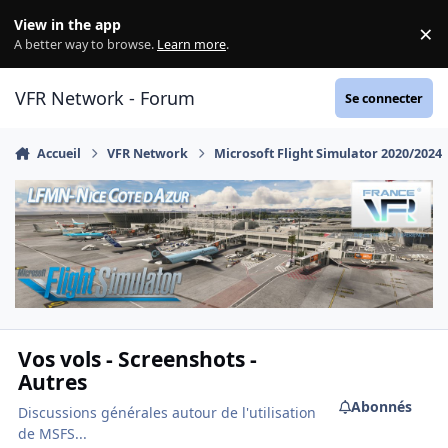
Aller au contenu
View in the app
×
Di
A better way to browse.
Learn more
.
VFR Network - Forum
Se connecter
Accueil
VFR Network
Microsoft Flight Simulator 2020/2024
Vos vols - Screenshots -
Autres
Abonnés
Discussions générales autour de l'utilisation
de MSFS...