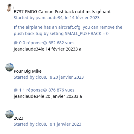
B737 PMDG Camion Pushback natif msfs génant
qu'au retour. Pourquoi je dis plus embêtant pour le
B737 PMDG Camion Pushback natif msfs génant
retour malgré un temps de vol plus court, ben à cause
Started by
jeanclaude34
,
le 14 février 2023
d'une escale à Zurich qui peut durer plus de deux
heures, tout ça est bien paradoxale, temps de vol réel
If the airplane has an aircraft.cfg, you can remove the
plus court pour le retour …
push back tug by setting SMALL_PUSHBACK = 0
0 réponse
682 vues
jeanclaude34
le 14 février 2023
3 a
Pour Big Mike
Pour Big Mike
Started by
clo08
,
le 20 janvier 2023
1 réponse
876 vues
jeanclaude34
le 20 janvier 2023
3 a
2023
2023
Started by
clo08
,
le 1 janvier 2023