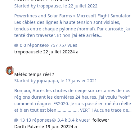
Started by
tropopause
,
le 22 juillet 2022
Powerlines and Solar Farms » Microsoft Flight Simulator
Les câbles des lignes à haute tension sont visibles,
tendus entre chaque pylonne (normal). Par curiosité j'ai
tenté d'en traverser. Et non j'ai été arrêté
instantanément comme pour les batiments mais pas les
0 réponse
757 vues
arbres. Donc méfiance en vol très basse altitude et en
tropopause
le 22 juillet 2022
4 a
montagne également (les cables qui traversent les
vallées ne sont pas rares)
Météo temps réel ?
Météo temps réel ?
Started by
jujuapapa
,
le 17 janvier 2021
Bonjour, Après les chutes de neige sur certaines de nos
régions durant les dernières 24 heures, j'ai voulu "voir"
comment réagirer FS2020. Je suis passé en météo réelle
et bien tout est bien.................. VERT ! Aucune trace de
neige. Savez-vous pourquoi ? Avez-vous constaté aussi le
13 réponses
3,4 k vues
1 follower
même 'dysfonctionnement' ?
Darth Patzer
le 19 juin 2022
4 a
Raid Latécoère bushtrip