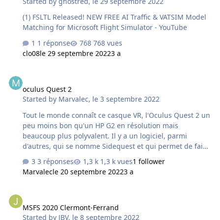
Started by
ghostred
,
le 29 septembre 2022
(1) FSLTL Released! NEW FREE AI Traffic & VATSIM Model
Matching for Microsoft Flight Simulator - YouTube
1 réponse
768 vues
clo08
le 29 septembre 2022
3 a
oculus Quest 2
oculus Quest 2
Started by
Marvalec
,
le 3 septembre 2022
Tout le monde connaît ce casque VR, l'Oculus Quest 2 un
peu moins bon qu'un HP G2 en résolution mais
beaucoup plus polyvalent. Il y a un logiciel, parmi
d'autres, qui se nomme Sidequest et qui permet de faire
pas mal de choses, entre autres vis à vis de l'affichage
3 réponses
1,3 k vues
1 follower
ou de la résolution standard, oui on peut complètement
Marvalec
le 20 septembre 2022
3 a
arriver à obtenir une qualité supérieure, si le jeu est
compatible, en modifiant plusieurs paramètres et ce
MSFS 2020 Clermont-Ferrand
aussi bien sur les jeux en mode PC ( même sur ceux en
MSFS 2020 Clermont-Ferrand
VR de la plate-forme Steam ) que sur ceux en mode
Started by
JBV
,
le 8 septembre 2022
autonome, en effet dans cette utilisation on a une sorte