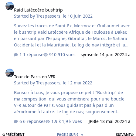
Raid Latécoère bushtrip
Started by
Trespassers
,
le 10 juin 2022
Suivez les traces de Saint-Ex, Mermoz et Guillaumet avec
le bushtrip Raid Latécoère Afrique de Toulouse à Dakar,
en passant par l'Espagne, Gibraltar, le Maroc, le Sahara
Occidental et la Mauritanie. Le log de nav intégré et la
technologie TTS vous guideront sur les traces des
1 réponse
910 vues
symsei
le 14 juin 2022
4 a
pionniers de l'Aéropostale, avec un arrêt comme il se
doit à Cap Juby (aujourd'hui Tarfaya)
Tour de Paris en VFR
https://flightsim.to/file/34952/raid-latecoere-air-rally-
Tour de Paris en VFR
bushtrip Bons vols ! Antoine
Started by
Trespassers
,
le 12 mai 2022
Bonsoir à tous, Je vous propose ce petit "Bushtrip" de
ma composition. qui vous emmènera pour une boucle
VFR autour de Paris, vous guidant pas à pas d'un
aérodrome à l'autre. Le log de nav, soigneusement
préparé, fournit des informations détaillées et les cartes
6 réponses
1,9 k vues
JPB
le 18 mai 2022
4 a
d'approche pour vous diriger selon les règles de
navigation à vue réelles. Aucun add-
PREMIÈRE PAGE
D
PRÉCÉDENT
PAGE 2 SUR 9
SUIVANT