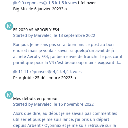
9 réponses
1,5 k vues
1 follower
Big Mike
le 6 janvier 2023
3 a
FS 2020 VS AEROFLY FS4
FS 2020 VS AEROFLY FS4
Started by
Marvalec
,
le 13 septembre 2022
Bonjour, Je ne sais pas si j'ai bien mis ce post au bon
endroit mais je voulais savoir si quelqu'un avait déjà
acheté Aerofly FS4, j'ai bien envie de franchir le pas car il
paraît que pour la VR c'est beaucoup moins exigeant de
FS020 et que cette version FS4 serait pas trop mal quand
11 réponses
4,4 k vues
on a pas une carte très haut de gamme. Qui me donner
Pzorglub
le 25 décembre 2022
3 a
un avis ? Je sais qu'il n'est pas aussi complet que FS2020
mais je cherche a avoir aussi une meilleure qualité
Mes débuts en planeur.
d'image avec Oculus Quest 2.
Mes débuts en planeur.
Started by
Marvalec
,
le 16 novembre 2022
Alors que dire, au début je ne savais pas comment les
utiliser et puis je me suis lancé, j'ai pris un départ
depuis Arbent / Oyonnax et je me suis retrouvé sur la