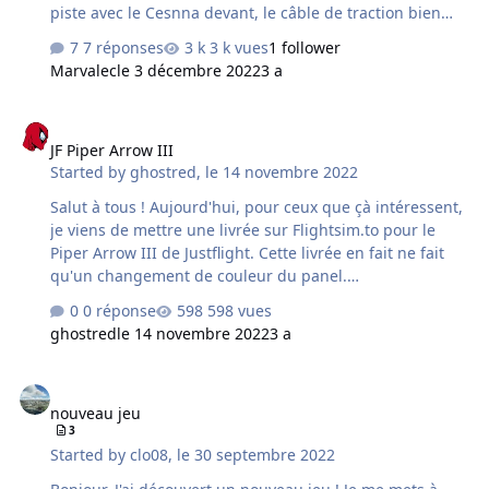
piste avec le Cesnna devant, le câble de traction bien
visible qui pendouille ou plutôt qui est déjà légèrement
7 réponses
3 k vues
1 follower
en tension entre le planeur et l'avion de traction. Il suffit
Marvalec
le 3 décembre 2022
3 a
de donner un coup de joystick à gauche et à droite,
attendre juste quelques secondes et l'on entend l'avion
JF Piper Arrow III
qui démarre pour commencer à vous tirer pendant
JF Piper Arrow III
qu'un petit bonhomme court tout en tenant l'aile gauche
Started by
ghostred
,
le 14 novembre 2022
de sa main droite pendant quelques secondes. Oui on
se dit qu'il va finir par la lâcher, que c'est juste pour la
Salut à tous ! Aujourd'hui, pour ceux que çà intéressent,
stabilité avant la…
je viens de mettre une livrée sur Flightsim.to pour le
Piper Arrow III de Justflight. Cette livrée en fait ne fait
qu'un changement de couleur du panel.
https://fr.flightsim.to/file/43836/piper-arrow-iii-panel-
0 réponse
598 vues
blue
ghostred
le 14 novembre 2022
3 a
nouveau jeu
nouveau jeu
3
Started by
clo08
,
le 30 septembre 2022