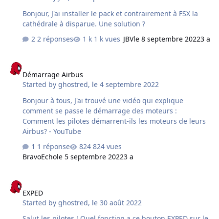
de couche Android, puisque l'on a pas besoin de PC, en
Bonjour, J'ai installer le pack et contrairement à FSX la
gros des jeux de sport ou d'autres …
cathédrale à disparue. Une solution ?
2 réponses
1 k vues
JBV
le 8 septembre 2022
3 a
Démarrage Airbus
Démarrage Airbus
Started by
ghostred
,
le 4 septembre 2022
Bonjour à tous, J'ai trouvé une vidéo qui explique
comment se passe le démarrage des moteurs :
Comment les pilotes démarrent-ils les moteurs de leurs
Airbus? - YouTube
1 réponse
824 vues
BravoEcho
le 5 septembre 2022
3 a
EXPED
EXPED
Started by
ghostred
,
le 30 août 2022
Salut les pilotes ! Quel fonction a ce bouton EXPED sur le