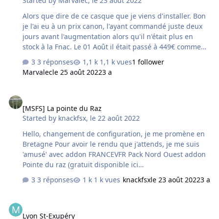
Started by
Marvalec
,
le 23 août 2022
Alors que dire de ce casque que je viens d'installer. Bon
je l'ai eu à un prix canon, l'ayant commandé juste deux
jours avant l'augmentation alors qu'il n'était plus en
stock à la Fnac. Le 01 Août il était passé à 449€ comme
prévu. Je l'ai reçu pour un prix total de 320€ grâce à un
3 réponses
1,1 k vues
1 follower
coupon de 30€. C'est la version avec 128 Go et c'est
Marvalec
le 25 août 2022
3 a
suffisant ( de toute façon 128 ou 256 ça n'a aucune
importance, c'est juste utilisé pour le mode autonome
[MSFS] La pointe du Raz
afin d'y stocker des jeux ) . Alors ça donne quoi avec
[MSFS] La pointe du Raz
FS2020 !! Ben c'est assez impressionnant, on est plongé
Started by
knackfsx
,
le 22 août 2022
dans le cockpit et l'immersion est totale, OK je pense
que ça sera un peu moins nette qu'avec HP G2 qui a une
Hello, changement de configuration, je me promène en
meilleure résolut…
Bretagne Pour avoir le rendu que j'attends, je me suis
'amusé' avec addon FRANCEVFR Pack Nord Ouest addon
Pointe du raz (gratuit disponible ici
https://fr.flightsim.to/file/17938/pointe-du-raz dalles
3 réponses
1 k vues
knackfsx
le 23 août 2022
3 a
google map
Lyon St-Exupéry
Lyon St-Exupéry