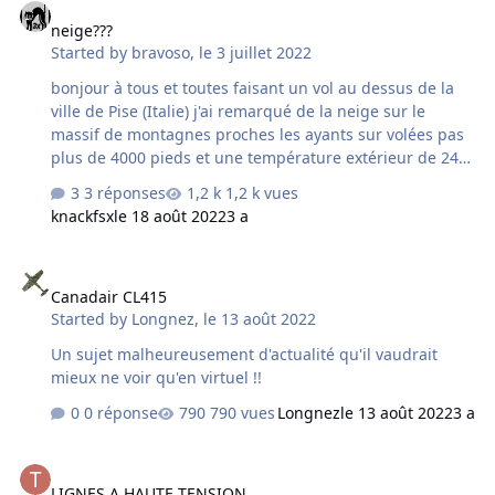
neige???
Started by
bravoso
,
le 3 juillet 2022
bonjour à tous et toutes faisant un vol au dessus de la
ville de Pise (Italie) j'ai remarqué de la neige sur le
massif de montagnes proches les ayants sur volées pas
plus de 4000 pieds et une température extérieur de 24
degrés je doute de sa réalité une preuve que notre
3 réponses
1,2 k vues
simulateur préféré reste perfectif bonne vacances à tous
knackfsx
le 18 août 2022
3 a
me concernant je suis coincé à cause du covid (faite
gaffe)
Canadair CL415
Canadair CL415
Started by
Longnez
,
le 13 août 2022
Un sujet malheureusement d'actualité qu'il vaudrait
mieux ne voir qu'en virtuel !!
0 réponse
790 vues
Longnez
le 13 août 2022
3 a
LIGNES A HAUTE TENSION
LIGNES A HAUTE TENSION