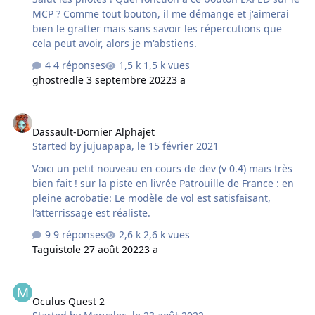
MCP ? Comme tout bouton, il me démange et j'aimerai
bien le gratter mais sans savoir les répercutions que
cela peut avoir, alors je m'abstiens.
4 réponses
1,5 k vues
ghostred
le 3 septembre 2022
3 a
Dassault-Dornier Alphajet
Dassault-Dornier Alphajet
Started by
jujuapapa
,
le 15 février 2021
Voici un petit nouveau en cours de dev (v 0.4) mais très
bien fait ! sur la piste en livrée Patrouille de France : en
pleine acrobatie: Le modèle de vol est satisfaisant,
l’atterrissage est réaliste.
9 réponses
2,6 k vues
Taguisto
le 27 août 2022
3 a
Oculus Quest 2
Oculus Quest 2