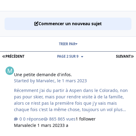
Commencer un nouveau sujet
TRIER PAR
PREMIÈRE PAGE
D
PRÉCÉDENT
PAGE 2 SUR 9
SUIVANT
Une petite demande d'infos.
Une petite demande d'infos.
Started by
Marvalec
,
le 1 mars 2023
Récemment j'ai du partir à Aspen dans le Colorado, non
pas pour skier, mais pour rendre visite à de la famille,
alors ce n'est pas la première fois que j'y vais mais
chaque fois c'est la même chose, toujours un vol plus
embêtant au retour qu'à l'aller. En gros quand tout va
0 réponse
865 vues
1 follower
bien c'est autour des 17h - 17h30 pour l'aller et 15h30 à
Marvalec
le 1 mars 2023
3 a
16h30 pour le retour, ce sont les temps de vol avec
escales comprises et il y en a deux aussi bien à l'aller