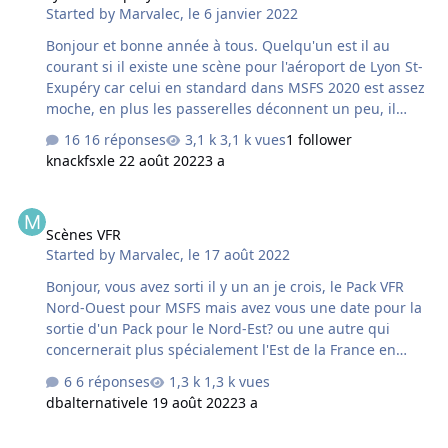
Started by
Marvalec
,
le 6 janvier 2022
Bonjour et bonne année à tous. Quelqu'un est il au
courant si il existe une scène pour l'aéroport de Lyon St-
Exupéry car celui en standard dans MSFS 2020 est assez
moche, en plus les passerelles déconnent un peu, il
arrive qu'elle traverse l'avion pour aller se fixer sur
16 réponses
3,1 k vues
1 follower
l'avant droit !! Je ne trouve rien pour Lyon à part celui de
knackfsx
le 22 août 2022
3 a
Bron par Azurpoly ou Redwing alors peut-être un truc
chez France VFR pour bientôt ?
Scènes VFR
Scènes VFR
Started by
Marvalec
,
le 17 août 2022
Bonjour, vous avez sorti il y un an je crois, le Pack VFR
Nord-Ouest pour MSFS mais avez vous une date pour la
sortie d'un Pack pour le Nord-Est? ou une autre qui
concernerait plus spécialement l'Est de la France en
partant de Vosges jusqu'au Alpes du Sud ?
6 réponses
1,3 k vues
dbalternative
le 19 août 2022
3 a
neige???