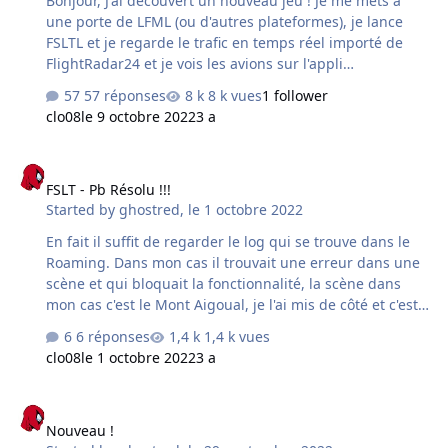
Bonjour, J'ai découvert un nouveau jeu ! Je me mets à
une porte de LFML (ou d'autres plateformes), je lance
FSLTL et je regarde le trafic en temps réel importé de
FlightRadar24 et je vois les avions sur l'appli
FlightRadar24 et dans le simu c'est absolument bluffant.
57 réponses
8 k vues
1 follower
clo08
le 9 octobre 2022
3 a
FSLT - Pb Résolu !!!
FSLT - Pb Résolu !!!
Started by
ghostred
,
le 1 octobre 2022
En fait il suffit de regarder le log qui se trouve dans le
Roaming. Dans mon cas il trouvait une erreur dans une
scène et qui bloquait la fonctionnalité, la scène dans
mon cas c'est le Mont Aigoual, je l'ai mis de côté et c'est
reparti !
6 réponses
1,4 k vues
clo08
le 1 octobre 2022
3 a
Nouveau !
Nouveau !