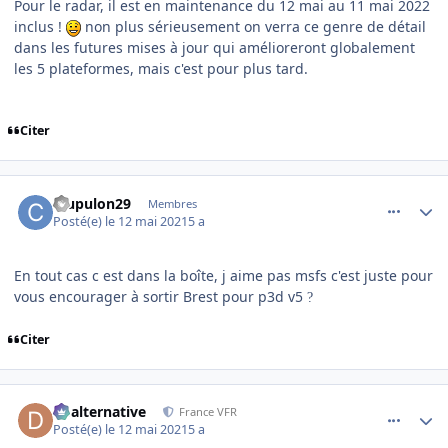
Pour le radar, il est en maintenance du 12 mai au 11 mai 2022
inclus !
non plus sérieusement on verra ce genre de détail
dans les futures mises à jour qui amélioreront globalement
les 5 plateformes, mais c'est pour plus tard.
Citer
comment_237830
Author stats
crupulon29
Membres
Posté(e)
le 12 mai 2021
5 a
En tout cas c est dans la boîte, j aime pas msfs c'est juste pour
vous encourager à sortir Brest pour p3d v5
?
Citer
comment_237831
Author stats
dbalternative
France VFR
Posté(e)
le 12 mai 2021
5 a