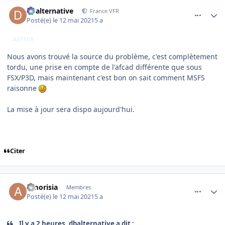
comment_237815
Author stats
dbalternative
France VFR
Posté(e)
le 12 mai 2021
5 a
AUTEUR
Nous avons trouvé la source du problème, c'est complètement
tordu, une prise en compte de l'afcad différente que sous
FSX/P3D, mais maintenant c'est bon on sait comment MSFS
raisonne
La mise à jour sera dispo aujourd'hui.
Citer
comment_237816
Author stats
Amorisia
Membres
Posté(e)
le 12 mai 2021
5 a
Il y a 2 heures, dbalternative a dit :