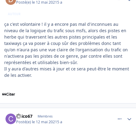
Posté(e)
le 12 mai 2021
5 a
AUTEUR
ça c'est volontaire ! il y a encore pas mal d'inconnues au
niveau de la logique du trafic sous msfs, alors des pistes en
herbe qui traversent les autres pistes principales et les
taxiways ça va poser à coup sûr des problèmes donc tant
qu'on n'aura pas une vue claire de l'organisation du trafic on
n'activera pas les pistes de ce genre, par contre elles sont
représentées et utilisables bien-sûr.
Il y aura d'autres mises à jour et ce sera peut-être le moment
de les activer.
Citer
comment_237825
Author stats
Chico67
Membres
Posté(e)
le 12 mai 2021
5 a