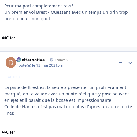
Pour ma part complétement ravi !
Un premier vol Brest - Ouessant avec un temps un brin trop
breton pour mon gout !
Citer
comment_237879
Author stats
dbalternative
France VFR
Posté(e)
le 13 mai 2021
5 a
AUTEUR
La piste de Brest est la seule à présenter un profil vraiment
marqué, on l'a validé avec un pilote réel qui s'y pose souvent
en eJet et il parait que la bosse est impressionnante !
Celle de Nantes n'est pas mal non plus d'après un autre pilote
liner.
Citer