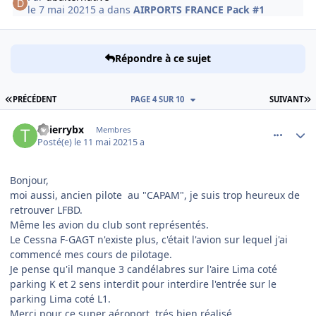
le 7 mai 2021
5 a
dans
AIRPORTS FRANCE Pack #1
Répondre à ce sujet
PREMIÈRE PAGE
D
PRÉCÉDENT
PAGE 4 SUR 10
SUIVANT
comment_237791
Author stats
Thierrybx
Membres
Posté(e)
le 11 mai 2021
5 a
Bonjour,
moi aussi, ancien pilote au "CAPAM", je suis trop heureux de
retrouver LFBD.
Même les avion du club sont représentés.
Le Cessna F-GAGT n'existe plus, c'était l'avion sur lequel j'ai
commencé mes cours de pilotage.
Je pense qu'il manque 3 candélabres sur l'aire Lima coté
parking K et 2 sens interdit pour interdire l'entrée sur le
parking Lima coté L1.
Merci pour ce super aéroport, trés bien réalisé.