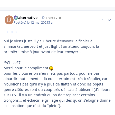
comment_237828
Author stats
dbalternative
France VFR
Posté(e)
le 12 mai 2021
5 a
AUTEUR
oui je viens juste il y a 1 heure d'envoyer le fichier à
simmarket, aerosoft et just flight ! on attend toujours la
première mise à jour avant de leur envoyer...
@Chico67
Merci pour le compliment
pour les clôtures on n'en mets pas partout, pour ne pas
alourdir inutilement et là ou le terrain est très irrégulier, car
n'oublions pas qu'il n'y a plus de flatten et donc les objets
genre clôtures sont du coup très délicats à utiliser ! (d'ailleurs
sur LFST il y a un endroit ou on doit replacer certains
tronçons... et éclaicir le grillage qui dés qu'on s'éloigne donne
la sensation que c'est du "plein").