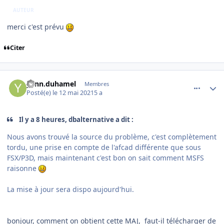
AUTEUR
merci c'est prévu
Citer
comment_237833
Author stats
yann.duhamel
Membres
Posté(e)
le 12 mai 2021
5 a
Il y a 8 heures, dbalternative a dit :
Nous avons trouvé la source du problème, c'est complètement
tordu, une prise en compte de l'afcad différente que sous
FSX/P3D, mais maintenant c'est bon on sait comment MSFS
raisonne
La mise à jour sera dispo aujourd'hui.
bonjour, comment on obtient cette MAJ, faut-il télécharger de