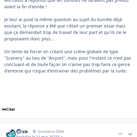
Microsoft a répondu que les bundles ne seraient pas prévus
avant la fin d'année !
Je leur ai posé la même question au sujet du bundle déjà
existant, la réponse a été que c'était un premier essai mais
que ça demandait trop de travail de leur part et qu'ils ne le
proposaient donc plus...
On tente de forcer en créant une scène globale de type
"Scenery" au lieu de "Airport", mais pour l'instant ce n'est pas
concluant et de toute façon on n'aime pas trop faire ce genre
d'entorse qui risque d'entrainer des problèmes par la suite.
Citer
comment_237795
Author stats
Nicco
Simulation DATA
Posté(e)
le 11 mai 2021
5 a