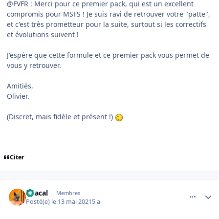
@FVFR : Merci pour ce premier pack, qui est un excellent
compromis pour MSFS ! Je suis ravi de retrouver votre "patte",
et c'est très prometteur pour la suite, surtout si les correctifs
et évolutions suivent !
J'espère que cette formule et ce premier pack vous permet de
vous y retrouver.
Amitiés,
Olivier.
(Discret, mais fidèle et présent !)
Citer
comment_237878
Author stats
Chacal
Membres
Posté(e)
le 13 mai 2021
5 a