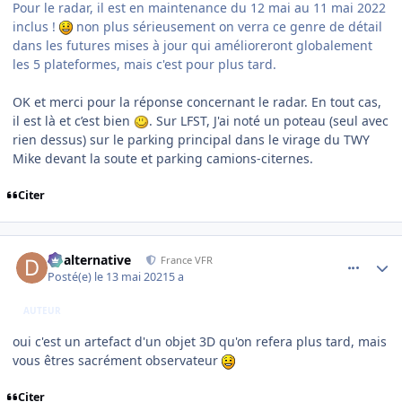
Pour le radar, il est en maintenance du 12 mai au 11 mai 2022
inclus !
non plus sérieusement on verra ce genre de détail
dans les futures mises à jour qui amélioreront globalement
les 5 plateformes, mais c'est pour plus tard.
OK et merci pour la réponse concernant le radar. En tout cas,
il est là et c’est bien
. Sur LFST, J'ai noté un poteau (seul avec
rien dessus) sur le parking principal dans le virage du TWY
Mike devant la soute et parking camions-citernes.
Citer
comment_237888
Author stats
dbalternative
France VFR
Posté(e)
le 13 mai 2021
5 a
AUTEUR
oui c'est un artefact d'un objet 3D qu'on refera plus tard, mais
vous êtres sacrément observateur
Citer