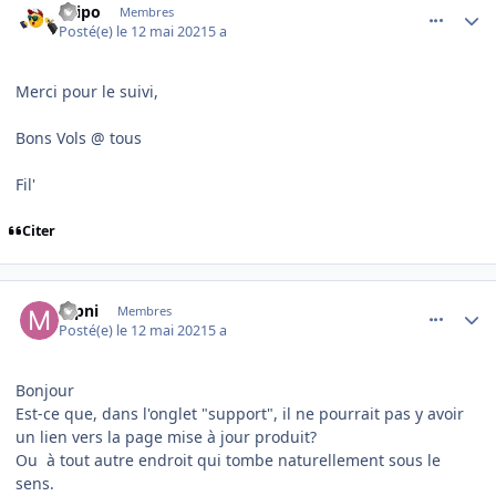
Filipo
Membres
Posté(e)
le 12 mai 2021
5 a
Merci pour le suivi,
Bons Vols @ tous
Fil'
Citer
comment_237839
Author stats
mpni
Membres
Posté(e)
le 12 mai 2021
5 a
Bonjour
Est-ce que, dans l'onglet "support", il ne pourrait pas y avoir
un lien vers la page mise à jour produit?
Ou à tout autre endroit qui tombe naturellement sous le
sens.