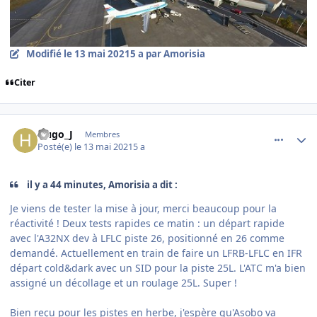
Modifié
le 13 mai 2021
5 a
par Amorisia
Citer
comment_237855
Author stats
Hugo_J
Membres
Posté(e)
le 13 mai 2021
5 a
il y a 44 minutes, Amorisia a dit :
Je viens de tester la mise à jour, merci beaucoup pour la
réactivité ! Deux tests rapides ce matin
:
un départ rapide
avec l'A32NX dev à LFLC piste 26, positionné en 26 comme
demandé. Actuellement en train de faire un LFRB-LFLC en IFR
départ cold&dark avec un SID pour la piste 25L. L'ATC m'a bien
assigné un décollage et un roulage 25L. Super !
Bien reçu pour les pistes en herbe, j'espère qu'Asobo va