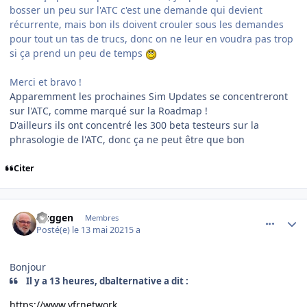
bosser un peu sur l'ATC c'est une demande qui devient
récurrente, mais bon ils doivent crouler sous les demandes
pour tout un tas de trucs, donc on ne leur en voudra pas trop
si ça prend un peu de temps
Merci et bravo !
Apparemment les prochaines Sim Updates se concentreront
sur l'ATC, comme marqué sur la Roadmap !
D'ailleurs ils ont concentré les 300 beta testeurs sur la
phrasologie de l'ATC, donc ça ne peut être que bon
Citer
comment_237856
Author stats
Guggen
Membres
Posté(e)
le 13 mai 2021
5 a
Bonjour
Il y a 13 heures, dbalternative a dit :
https://www.vfrnetwork.