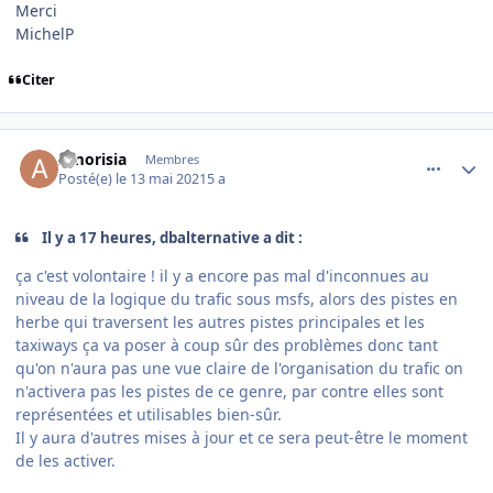
Merci
MichelP
Citer
comment_237853
Author stats
Amorisia
Membres
Posté(e)
le 13 mai 2021
5 a
Il y a 17 heures, dbalternative a dit :
ça c'est volontaire ! il y a encore pas mal d'inconnues au
niveau de la logique du trafic sous msfs, alors des pistes en
herbe qui traversent les autres pistes principales et les
taxiways ça va poser à coup sûr des problèmes donc tant
qu'on n'aura pas une vue claire de l'organisation du trafic on
n'activera pas les pistes de ce genre, par contre elles sont
représentées et utilisables bien-sûr.
Il y aura d'autres mises à jour et ce sera peut-être le moment
de les activer.