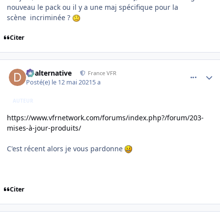
nouveau le pack ou il y a une maj spécifique pour la
scène incriminée ?
Citer
comment_237834
Author stats
dbalternative
France VFR
Posté(e)
le 12 mai 2021
5 a
AUTEUR
https://www.vfrnetwork.com/forums/index.php?/forum/203-
mises-à-jour-produits/
C'est récent alors je vous pardonne
Citer
comment_237837
Author stats