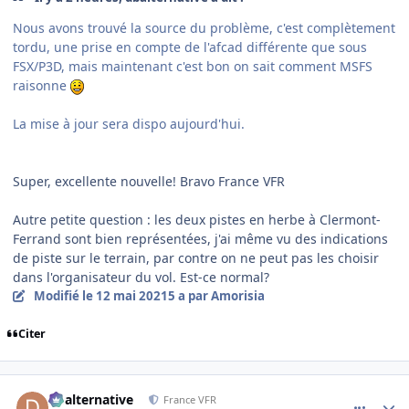
Nous avons trouvé la source du problème, c'est complètement
tordu, une prise en compte de l'afcad différente que sous
FSX/P3D, mais maintenant c'est bon on sait comment MSFS
raisonne
La mise à jour sera dispo aujourd'hui.
Super, excellente nouvelle! Bravo France VFR
Autre petite question : les deux pistes en herbe à Clermont-
Ferrand sont bien représentées, j'ai même vu des indications
de piste sur le terrain, par contre on ne peut pas les choisir
dans l'organisateur du vol. Est-ce normal?
Modifié
le 12 mai 2021
5 a
par Amorisia
Citer
comment_237818
Author stats
dbalternative
France VFR