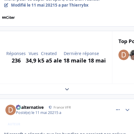
Modifié
le 11 mai 2021
5 a
par Thierrybx
Citer
Top Po
Réponses
Vues
Created
Dernière réponse
236
34,9 k
5 a
5 a
le 18 mai
le 18 mai
Expand topic overview
comment_237793
Author stats
dbalternative
France VFR
Posté(e)
le 11 mai 2021
5 a
AUTEUR