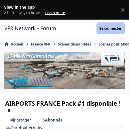
Aller au contenu
View in the app
×
Di
A better way to browse.
Learn more
.
VFR Network - Forum
Se connecter
Accueil
France VFR
Scènes disponibles
Scènes pour MSF
AIRPORTS FRANCE Pack #1 disponible !
Partager
Abonnés
Par
dbalternative