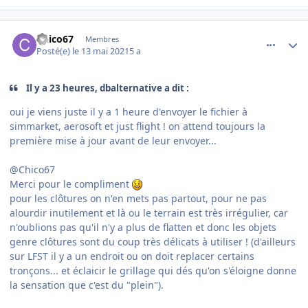
comment_237886
Author stats
Chico67
Membres
Posté(e)
le 13 mai 2021
5 a
Il y a 23 heures, dbalternative a dit :
oui je viens juste il y a 1 heure d'envoyer le fichier à
simmarket, aerosoft et just flight ! on attend toujours la
première mise à jour avant de leur envoyer...
@Chico67
Merci pour le compliment
pour les clôtures on n'en mets pas partout, pour ne pas
alourdir inutilement et là ou le terrain est très irrégulier, car
n'oublions pas qu'il n'y a plus de flatten et donc les objets
genre clôtures sont du coup très délicats à utiliser ! (d'ailleurs
sur LFST il y a un endroit ou on doit replacer certains
tronçons... et éclaicir le grillage qui dés qu'on s'éloigne donne
la sensation que c'est du "plein").