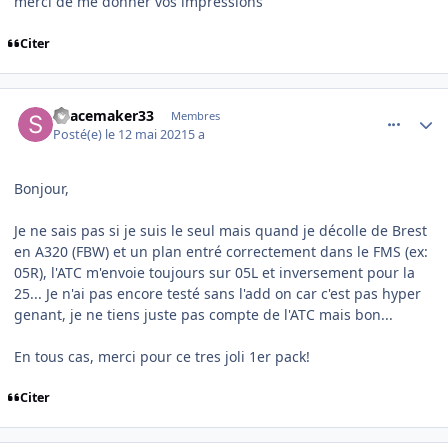
merci de me donner vos impressions
Citer
comment_237813
Author stats
Spacemaker33
Membres
Posté(e)
le 12 mai 2021
5 a
Bonjour,
Je ne sais pas si je suis le seul mais quand je décolle de Brest
en A320 (FBW) et un plan entré correctement dans le FMS (ex:
05R), l'ATC m'envoie toujours sur 05L et inversement pour la
25... Je n'ai pas encore testé sans l'add on car c'est pas hyper
genant, je ne tiens juste pas compte de l'ATC mais bon...
En tous cas, merci pour ce tres joli 1er pack!
Citer