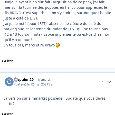
Bonjour, ayant bien sûr fait l'acquisition de ce pack, j'ai fait
hier soir la tournée des popotes en hélico pour apprécier. Je
dis BRAVO. C'est superbe et on s'y croirait, surtout que j'habite
juste à côté de LFST.
J'ai juste noté (pour LFST) l'absence de clôture du côté du
parking sud et l'antenne du radar de LFST qui ne tourne pas
(12 à 13 tours/minute). Est-ce implémenté ou est-ce chez moi
qu'il y a un bug?
En tous cas, merci et re bravo.
Citer
comment_237826
Author stats
crupulon29
Membres
Posté(e)
le 12 mai 2021
5 a
La version sur simmarket possède l update que vous devez
sortir?
Citer