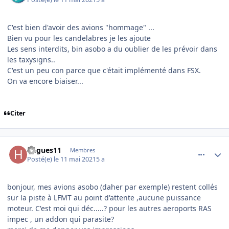
C'est bien d'avoir des avions "hommage" ...
Bien vu pour les candelabres je les ajoute
Les sens interdits, bin asobo a du oublier de les prévoir dans
les taxysigns..
C'est un peu con parce que c'était implémenté dans FSX.
On va encore biaiser...
Citer
comment_237797
Author stats
hugues11
Membres
Posté(e)
le 11 mai 2021
5 a
bonjour, mes avions asobo (daher par exemple) restent collés
sur la piste à LFMT au point d'attente ,aucune puissance
moteur. C'est moi qui déc.....? pour les autres aeroports RAS
impec , un addon qui parasite?